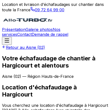
Location et livraison d'échafaudages sur chantier dans
toute la France
09 72 64 99 00
Présentation
Galerie photos
Nos
services
Contact
Demande de rappel
Retour au
Aisne
(
02
)
Votre échafaudage de chantier à
Hargicourt et alentours
Aisne
(
02
) — Région
Hauts-de-France
Location d'échafaudage
à
Hargicourt
Vous cherchez une location d'échafaudage à Hargicourt