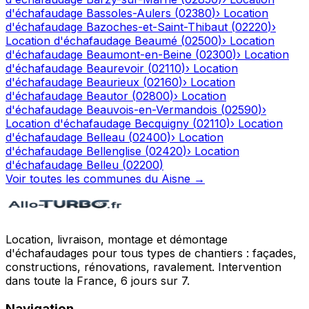
d'échafaudage
Bassoles-Aulers
(
02380
)
›
Location
d'échafaudage
Bazoches-et-Saint-Thibaut
(
02220
)
›
Location d'échafaudage
Beaumé
(
02500
)
›
Location
d'échafaudage
Beaumont-en-Beine
(
02300
)
›
Location
d'échafaudage
Beaurevoir
(
02110
)
›
Location
d'échafaudage
Beaurieux
(
02160
)
›
Location
d'échafaudage
Beautor
(
02800
)
›
Location
d'échafaudage
Beauvois-en-Vermandois
(
02590
)
›
Location d'échafaudage
Becquigny
(
02110
)
›
Location
d'échafaudage
Belleau
(
02400
)
›
Location
d'échafaudage
Bellenglise
(
02420
)
›
Location
d'échafaudage
Belleu
(
02200
)
Voir toutes les communes du
Aisne
→
Location, livraison, montage et démontage
d'échafaudages pour tous types de chantiers : façades,
constructions, rénovations, ravalement. Intervention
dans toute la France, 6 jours sur 7.
Navigation