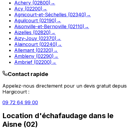
Achery
(
02800
)
→
Acy
(
02200
)
→
Agnicourt-et-Séchelles
(
02340
)
→
Aguilcourt
(
02190
)
→
Aisonville-et-Bernoville
(
02110
)
→
Aizelles
(
02820
)
→
Aizy-Jouy
(
02370
)
→
Alaincourt
(
02240
)
→
Allemant
(
02320
)
→
Ambleny
(
02290
)
→
Ambrief
(
02200
)
→
Contact rapide
Appelez-nous directement pour un devis gratuit depuis
Hargicourt
:
09 72 64 99 00
Location d'échafaudage
dans le
Aisne
(
02
)