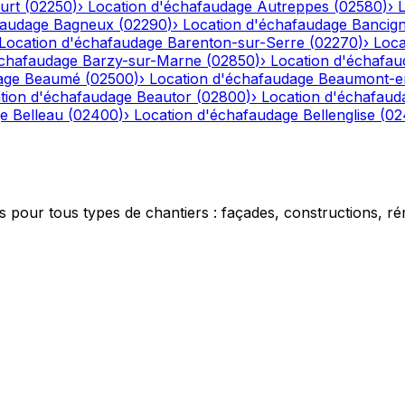
urt
(
02250
)
›
Location d'échafaudage
Autreppes
(
02580
)
›
faudage
Bagneux
(
02290
)
›
Location d'échafaudage
Bancig
Location d'échafaudage
Barenton-sur-Serre
(
02270
)
›
Loca
échafaudage
Barzy-sur-Marne
(
02850
)
›
Location d'échafau
age
Beaumé
(
02500
)
›
Location d'échafaudage
Beaumont-e
tion d'échafaudage
Beautor
(
02800
)
›
Location d'échafaud
ge
Belleau
(
02400
)
›
Location d'échafaudage
Bellenglise
(
02
 pour tous types de chantiers : façades, constructions, ré