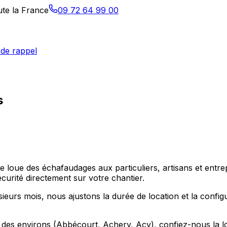
ute la France
09 72 64 99 00
de rappel
s
ge loue des échafaudages aux particuliers, artisans et entr
urité directement sur votre chantier.
ieurs mois, nous ajustons la durée de location et la config
 des environs (Abbécourt, Achery, Acy), confiez-nous la loc