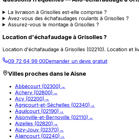
La livraison à Grisolles est-elle comprise ?
Avez-vous des échafaudages roulants à Grisolles ?
Assurez-vous le montage à Grisolles ?
Location d'échafaudage
à
Grisolles
?
Location d'échafaudage
à
Grisolles
(
02210
).
Location et l
09 72 64 99 00
Demander un devis gratuit
Villes proches dans le
Aisne
Abbécourt
(
02300
)
→
Achery
(
02800
)
→
Acy
(
02200
)
→
Agnicourt-et-Séchelles
(
02340
)
→
Aguilcourt
(
02190
)
→
Aisonville-et-Bernoville
(
02110
)
→
Aizelles
(
02820
)
→
Aizy-Jouy
(
02370
)
→
Alaincourt
(
02240
)
→