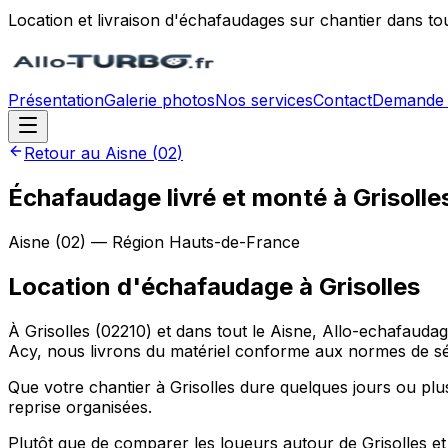
Location et livraison d'échafaudages sur chantier dans to
Présentation
Galerie photos
Nos services
Contact
Demande 
Retour au
Aisne
(
02
)
Échafaudage livré et monté à Grisolle
Aisne
(
02
) — Région
Hauts-de-France
Location d'échafaudage
à
Grisolles
À Grisolles (02210) et dans tout le Aisne, Allo-echafauda
Acy, nous livrons du matériel conforme aux normes de séc
Que votre chantier à Grisolles dure quelques jours ou plus
reprise organisées.
Plutôt que de comparer les loueurs autour de Grisolles et