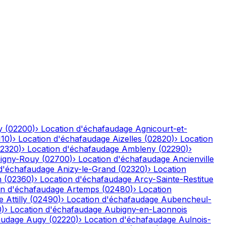
y
(
02200
)
›
Location d'échafaudage
Agnicourt-et-
110
)
›
Location d'échafaudage
Aizelles
(
02820
)
›
Location
2320
)
›
Location d'échafaudage
Ambleny
(
02290
)
›
igny-Rouy
(
02700
)
›
Location d'échafaudage
Ancienville
 d'échafaudage
Anizy-le-Grand
(
02320
)
›
Location
n
(
02360
)
›
Location d'échafaudage
Arcy-Sainte-Restitue
on d'échafaudage
Artemps
(
02480
)
›
Location
e
Attilly
(
02490
)
›
Location d'échafaudage
Aubencheul-
0
)
›
Location d'échafaudage
Aubigny-en-Laonnois
audage
Augy
(
02220
)
›
Location d'échafaudage
Aulnois-