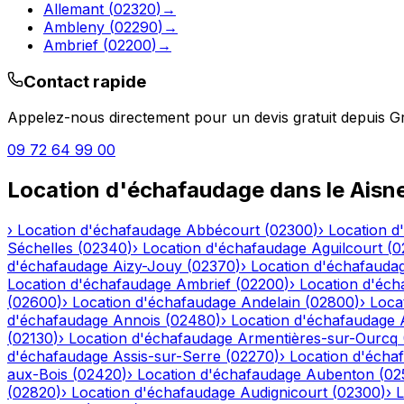
Allemant
(
02320
)
→
Ambleny
(
02290
)
→
Ambrief
(
02200
)
→
Contact rapide
Appelez-nous directement pour un devis gratuit depuis
Gr
09 72 64 99 00
Location d'échafaudage
dans le
Aisn
›
Location d'échafaudage
Abbécourt
(
02300
)
›
Location d
Séchelles
(
02340
)
›
Location d'échafaudage
Aguilcourt
(
0
d'échafaudage
Aizy-Jouy
(
02370
)
›
Location d'échafauda
Location d'échafaudage
Ambrief
(
02200
)
›
Location d'éch
(
02600
)
›
Location d'échafaudage
Andelain
(
02800
)
›
Loca
d'échafaudage
Annois
(
02480
)
›
Location d'échafaudage
(
02130
)
›
Location d'échafaudage
Armentières-sur-Ourcq
d'échafaudage
Assis-sur-Serre
(
02270
)
›
Location d'écha
aux-Bois
(
02420
)
›
Location d'échafaudage
Aubenton
(
02
(
02820
)
›
Location d'échafaudage
Audignicourt
(
02300
)
›
L