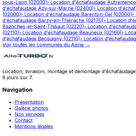
sous-Laon
(
02000
)
›
Location d'échafaudage
Autremenco
d'échafaudage
Azy-sur-Marne
(
02400
)
›
Location d'écha
(
02000
)
›
Location d'échafaudage
Barenton-Cel
(
02000
)
›
d'échafaudage
Barzy-en-Thiérache
(
02170
)
›
Location d'
Bazoches-et-Saint-Thibaut
(
02220
)
›
Location d'échafaud
(
02110
)
›
Location d'échafaudage
Beaurieux
(
02160
)
›
Loca
d'échafaudage
Becquigny
(
02110
)
›
Location d'échafauda
Voir toutes les communes du
Aisne
→
Location, livraison, montage et démontage d'échafaudages
6 jours sur 7.
Navigation
Présentation
Galerie photos
Nos services
Contact
Mentions légales