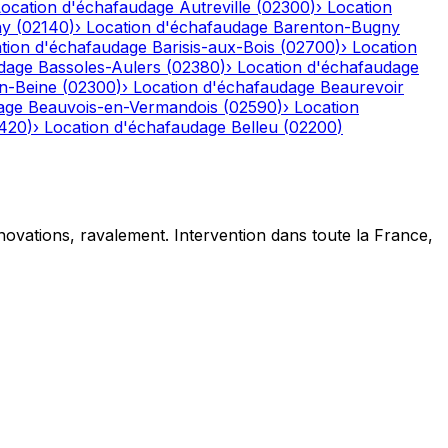
Location d'échafaudage
Autreville
(
02300
)
›
Location
ny
(
02140
)
›
Location d'échafaudage
Barenton-Bugny
tion d'échafaudage
Barisis-aux-Bois
(
02700
)
›
Location
dage
Bassoles-Aulers
(
02380
)
›
Location d'échafaudage
n-Beine
(
02300
)
›
Location d'échafaudage
Beaurevoir
age
Beauvois-en-Vermandois
(
02590
)
›
Location
420
)
›
Location d'échafaudage
Belleu
(
02200
)
novations, ravalement. Intervention dans toute la France,