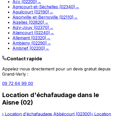
Acy
(
02200
)
→
Agnicourt-et-Séchelles
(
02340
)
→
Aguilcourt
(
02190
)
→
Aisonville-et-Bernoville
(
02110
)
→
Aizelles
(
02820
)
→
Aizy-Jouy
(
02370
)
→
Alaincourt
(
02240
)
→
Allemant
(
02320
)
→
Ambleny
(
02290
)
→
Ambrief
(
02200
)
→
Contact rapide
Appelez-nous directement pour un devis gratuit depuis
Grand-Verly
:
09 72 64 99 00
Location d'échafaudage
dans le
Aisne
(
02
)
›
Location d'échafaudage
Abbécourt
(
02300
)
›
Location