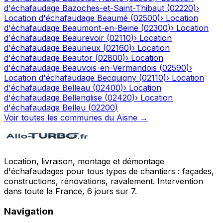
d'échafaudage
Bazoches-et-Saint-Thibaut
(
02220
)
›
Location d'échafaudage
Beaumé
(
02500
)
›
Location
d'échafaudage
Beaumont-en-Beine
(
02300
)
›
Location
d'échafaudage
Beaurevoir
(
02110
)
›
Location
d'échafaudage
Beaurieux
(
02160
)
›
Location
d'échafaudage
Beautor
(
02800
)
›
Location
d'échafaudage
Beauvois-en-Vermandois
(
02590
)
›
Location d'échafaudage
Becquigny
(
02110
)
›
Location
d'échafaudage
Belleau
(
02400
)
›
Location
d'échafaudage
Bellenglise
(
02420
)
›
Location
d'échafaudage
Belleu
(
02200
)
Voir toutes les communes du
Aisne
→
Location, livraison, montage et démontage
d'échafaudages pour tous types de chantiers : façades,
constructions, rénovations, ravalement. Intervention
dans toute la France, 6 jours sur 7.
Navigation