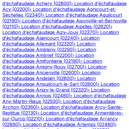
d'échafaudage
Achery
(
02800
)
›
Location d'échafaudage
Acy
(
02200
)
›
Location d'échafaudage
Agnicourt-et-
Séchelles
(
02340
)
›
Location d'échafaudage
Aguilcourt
(
02190
)
›
Location d'échafaudage
Aisonville-et-Bernoville
(
02110
)
›
Location d'échafaudage
Aizelles
(
02820
)
›
Location d'échafaudage
Aizy-Jouy
(
02370
)
›
Location
d'échafaudage
Alaincourt
(
02240
)
›
Location
d'échafaudage
Allemant
(
02320
)
›
Location
d'échafaudage
Ambleny
(
02290
)
›
Location
d'échafaudage
Ambrief
(
02200
)
›
Location
d'échafaudage
Amifontaine
(
02190
)
›
Location
d'échafaudage
Amigny-Rouy
(
02700
)
›
Location
d'échafaudage
Ancienville
(
02600
)
›
Location
d'échafaudage
Andelain
(
02800
)
›
Location
d'échafaudage
Anguilcourt-le-Sart
(
02800
)
›
Location
d'échafaudage
Anizy-le-Grand
(
02320
)
›
Location
d'échafaudage
Annois
(
02480
)
›
Location d'échafaudage
Any-Martin-Rieux
(
02500
)
›
Location d'échafaudage
Archon
(
02360
)
›
Location d'échafaudage
Arcy-Sainte-
Restitue
(
02130
)
›
Location d'échafaudage
Armentières-
sur-Ourcq
(
02210
)
›
Location d'échafaudage
Arrancy
(
02860
)
›
Location d'échafaudage
Artemps
(
02480
)
›