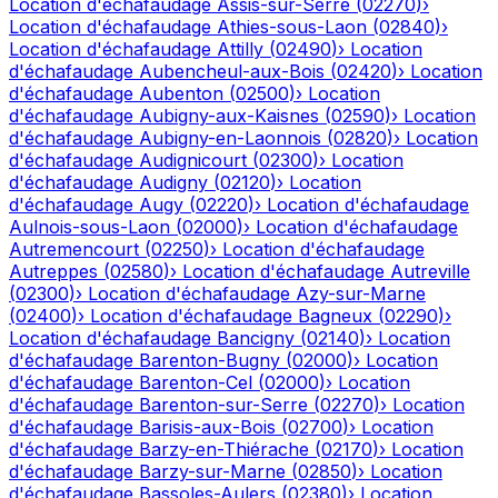
Location d'échafaudage
Assis-sur-Serre
(
02270
)
›
Location d'échafaudage
Athies-sous-Laon
(
02840
)
›
Location d'échafaudage
Attilly
(
02490
)
›
Location
d'échafaudage
Aubencheul-aux-Bois
(
02420
)
›
Location
d'échafaudage
Aubenton
(
02500
)
›
Location
d'échafaudage
Aubigny-aux-Kaisnes
(
02590
)
›
Location
d'échafaudage
Aubigny-en-Laonnois
(
02820
)
›
Location
d'échafaudage
Audignicourt
(
02300
)
›
Location
d'échafaudage
Audigny
(
02120
)
›
Location
d'échafaudage
Augy
(
02220
)
›
Location d'échafaudage
Aulnois-sous-Laon
(
02000
)
›
Location d'échafaudage
Autremencourt
(
02250
)
›
Location d'échafaudage
Autreppes
(
02580
)
›
Location d'échafaudage
Autreville
(
02300
)
›
Location d'échafaudage
Azy-sur-Marne
(
02400
)
›
Location d'échafaudage
Bagneux
(
02290
)
›
Location d'échafaudage
Bancigny
(
02140
)
›
Location
d'échafaudage
Barenton-Bugny
(
02000
)
›
Location
d'échafaudage
Barenton-Cel
(
02000
)
›
Location
d'échafaudage
Barenton-sur-Serre
(
02270
)
›
Location
d'échafaudage
Barisis-aux-Bois
(
02700
)
›
Location
d'échafaudage
Barzy-en-Thiérache
(
02170
)
›
Location
d'échafaudage
Barzy-sur-Marne
(
02850
)
›
Location
d'échafaudage
Bassoles-Aulers
(
02380
)
›
Location