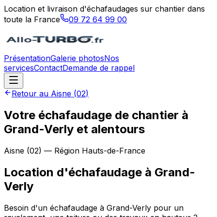
Location et livraison d'échafaudages sur chantier dans
toute la France
09 72 64 99 00
Présentation
Galerie photos
Nos
services
Contact
Demande de rappel
Retour au
Aisne
(
02
)
Votre échafaudage de chantier à
Grand-Verly et alentours
Aisne
(
02
) — Région
Hauts-de-France
Location d'échafaudage
à
Grand-
Verly
Besoin d'un échafaudage à Grand-Verly pour un