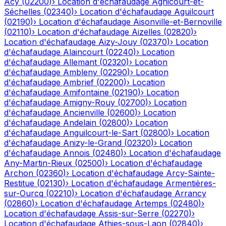
Acy
(
02200
)
›
Location d'échafaudage
Agnicourt-et-
Séchelles
(
02340
)
›
Location d'échafaudage
Aguilcourt
(
02190
)
›
Location d'échafaudage
Aisonville-et-Bernoville
(
02110
)
›
Location d'échafaudage
Aizelles
(
02820
)
›
Location d'échafaudage
Aizy-Jouy
(
02370
)
›
Location
d'échafaudage
Alaincourt
(
02240
)
›
Location
d'échafaudage
Allemant
(
02320
)
›
Location
d'échafaudage
Ambleny
(
02290
)
›
Location
d'échafaudage
Ambrief
(
02200
)
›
Location
d'échafaudage
Amifontaine
(
02190
)
›
Location
d'échafaudage
Amigny-Rouy
(
02700
)
›
Location
d'échafaudage
Ancienville
(
02600
)
›
Location
d'échafaudage
Andelain
(
02800
)
›
Location
d'échafaudage
Anguilcourt-le-Sart
(
02800
)
›
Location
d'échafaudage
Anizy-le-Grand
(
02320
)
›
Location
d'échafaudage
Annois
(
02480
)
›
Location d'échafaudage
Any-Martin-Rieux
(
02500
)
›
Location d'échafaudage
Archon
(
02360
)
›
Location d'échafaudage
Arcy-Sainte-
Restitue
(
02130
)
›
Location d'échafaudage
Armentières-
sur-Ourcq
(
02210
)
›
Location d'échafaudage
Arrancy
(
02860
)
›
Location d'échafaudage
Artemps
(
02480
)
›
Location d'échafaudage
Assis-sur-Serre
(
02270
)
›
Location d'échafaudage
Athies-sous-Laon
(
02840
)
›