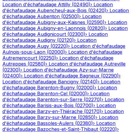
Location d'échafaudage
Attilly
(
02490
)
›
Location
d'échafaudage
Aubencheul-aux-Bois
(
02420
)
›
Location
d'échafaudage
Aubenton
(
02500
)
›
Location
d'échafaudage
Aubigny-aux-Kaisnes
(
02590
)
›
Location
d'échafaudage
Aubigny-en-Laonnois
(
02820
)
›
Location
d'échafaudage
Audignicourt
(
02300
)
›
Location
d'échafaudage
Audigny
(
02120
)
›
Location
d'échafaudage
Augy
(
02220
)
›
Location d'échafaudage
Aulnois-sous-Laon
(
02000
)
›
Location d'échafaudage
Autremencourt
(
02250
)
›
Location d'échafaudage
Autreppes
(
02580
)
›
Location d'échafaudage
Autreville
(
02300
)
›
Location d'échafaudage
Azy-sur-Marne
(
02400
)
›
Location d'échafaudage
Bagneux
(
02290
)
›
Location d'échafaudage
Bancigny
(
02140
)
›
Location
d'échafaudage
Barenton-Bugny
(
02000
)
›
Location
d'échafaudage
Barenton-Cel
(
02000
)
›
Location
d'échafaudage
Barenton-sur-Serre
(
02270
)
›
Location
d'échafaudage
Barisis-aux-Bois
(
02700
)
›
Location
d'échafaudage
Barzy-en-Thiérache
(
02170
)
›
Location
d'échafaudage
Barzy-sur-Marne
(
02850
)
›
Location
d'échafaudage
Bassoles-Aulers
(
02380
)
›
Location
d'échafaudage
Bazoches-et-Saint-Thibaut
(
02220
)
›