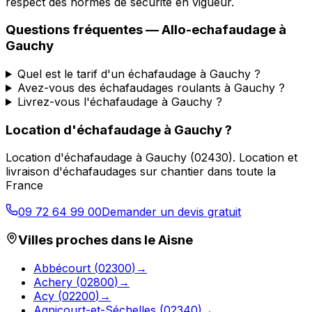
respect des normes de sécurité en vigueur.
Questions fréquentes —
Allo-echafaudage
à
Gauchy
Quel est le tarif d'un échafaudage à Gauchy ?
Avez-vous des échafaudages roulants à Gauchy ?
Livrez-vous l'échafaudage à Gauchy ?
Location d'échafaudage
à
Gauchy
?
Location d'échafaudage
à
Gauchy
(
02430
).
Location et
livraison d'échafaudages sur chantier dans toute la
France
09 72 64 99 00
Demander un devis gratuit
Villes proches dans le
Aisne
Abbécourt
(
02300
)
→
Achery
(
02800
)
→
Acy
(
02200
)
→
Agnicourt-et-Séchelles
(
02340
)
→