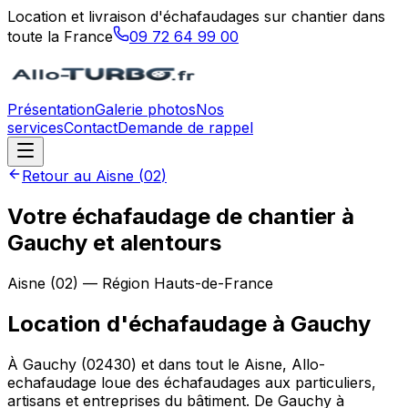
Location et livraison d'échafaudages sur chantier dans
toute la France
09 72 64 99 00
Présentation
Galerie photos
Nos
services
Contact
Demande de rappel
Retour au
Aisne
(
02
)
Votre échafaudage de chantier à
Gauchy et alentours
Aisne
(
02
) — Région
Hauts-de-France
Location d'échafaudage
à
Gauchy
À Gauchy (02430) et dans tout le Aisne, Allo-
echafaudage loue des échafaudages aux particuliers,
artisans et entreprises du bâtiment. De Gauchy à