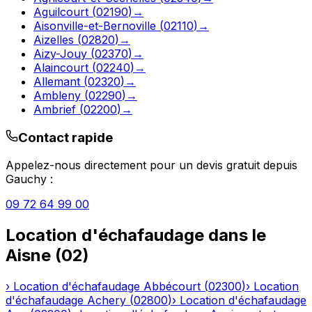
Aguilcourt
(
02190
)
→
Aisonville-et-Bernoville
(
02110
)
→
Aizelles
(
02820
)
→
Aizy-Jouy
(
02370
)
→
Alaincourt
(
02240
)
→
Allemant
(
02320
)
→
Ambleny
(
02290
)
→
Ambrief
(
02200
)
→
Contact rapide
Appelez-nous directement pour un devis gratuit depuis
Gauchy
:
09 72 64 99 00
Location d'échafaudage
dans le
Aisne
(
02
)
›
Location d'échafaudage
Abbécourt
(
02300
)
›
Location
d'échafaudage
Achery
(
02800
)
›
Location d'échafaudage