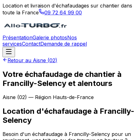
Location et livraison d'échafaudages sur chantier dans
toute la France
09 72 64 99 00
Présentation
Galerie photos
Nos
services
Contact
Demande de rappel
Retour au
Aisne
(
02
)
Votre échafaudage de chantier à
Francilly-Selency et alentours
Aisne
(
02
) — Région
Hauts-de-France
Location d'échafaudage
à
Francilly-
Selency
Besoin d'un échafaudage à Francilly-Selency pour un