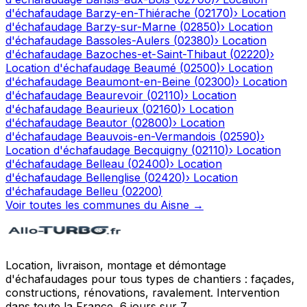
d'échafaudage
Barzy-en-Thiérache
(
02170
)
›
Location
d'échafaudage
Barzy-sur-Marne
(
02850
)
›
Location
d'échafaudage
Bassoles-Aulers
(
02380
)
›
Location
d'échafaudage
Bazoches-et-Saint-Thibaut
(
02220
)
›
Location d'échafaudage
Beaumé
(
02500
)
›
Location
d'échafaudage
Beaumont-en-Beine
(
02300
)
›
Location
d'échafaudage
Beaurevoir
(
02110
)
›
Location
d'échafaudage
Beaurieux
(
02160
)
›
Location
d'échafaudage
Beautor
(
02800
)
›
Location
d'échafaudage
Beauvois-en-Vermandois
(
02590
)
›
Location d'échafaudage
Becquigny
(
02110
)
›
Location
d'échafaudage
Belleau
(
02400
)
›
Location
d'échafaudage
Bellenglise
(
02420
)
›
Location
d'échafaudage
Belleu
(
02200
)
Voir toutes les communes du
Aisne
→
Location, livraison, montage et démontage
d'échafaudages pour tous types de chantiers : façades,
constructions, rénovations, ravalement. Intervention
dans toute la France, 6 jours sur 7.