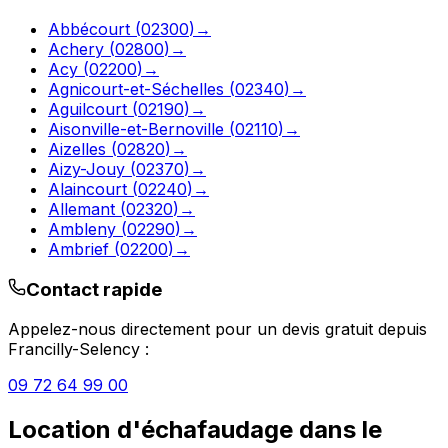
Abbécourt
(
02300
)
→
Achery
(
02800
)
→
Acy
(
02200
)
→
Agnicourt-et-Séchelles
(
02340
)
→
Aguilcourt
(
02190
)
→
Aisonville-et-Bernoville
(
02110
)
→
Aizelles
(
02820
)
→
Aizy-Jouy
(
02370
)
→
Alaincourt
(
02240
)
→
Allemant
(
02320
)
→
Ambleny
(
02290
)
→
Ambrief
(
02200
)
→
Contact rapide
Appelez-nous directement pour un devis gratuit depuis
Francilly-Selency
:
09 72 64 99 00
Location d'échafaudage
dans le