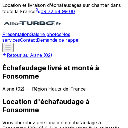
Location et livraison d'échafaudages sur chantier dans
toute la France
09 72 64 99 00
Présentation
Galerie photos
Nos
services
Contact
Demande de rappel
Retour au
Aisne
(
02
)
Échafaudage livré et monté à
Fonsomme
Aisne
(
02
) — Région
Hauts-de-France
Location d'échafaudage
à
Fonsomme
Vous cherchez une location d'échafaudage à