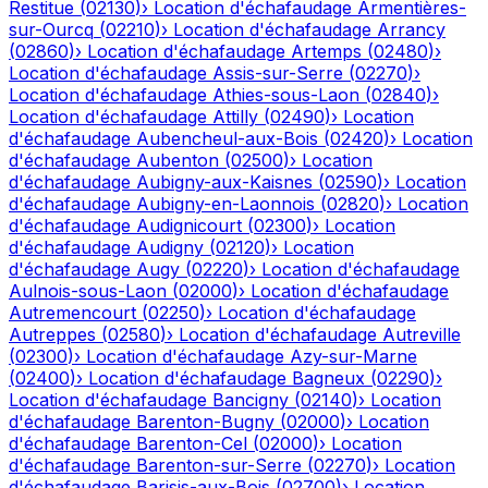
Restitue
(
02130
)
›
Location d'échafaudage
Armentières-
sur-Ourcq
(
02210
)
›
Location d'échafaudage
Arrancy
(
02860
)
›
Location d'échafaudage
Artemps
(
02480
)
›
Location d'échafaudage
Assis-sur-Serre
(
02270
)
›
Location d'échafaudage
Athies-sous-Laon
(
02840
)
›
Location d'échafaudage
Attilly
(
02490
)
›
Location
d'échafaudage
Aubencheul-aux-Bois
(
02420
)
›
Location
d'échafaudage
Aubenton
(
02500
)
›
Location
d'échafaudage
Aubigny-aux-Kaisnes
(
02590
)
›
Location
d'échafaudage
Aubigny-en-Laonnois
(
02820
)
›
Location
d'échafaudage
Audignicourt
(
02300
)
›
Location
d'échafaudage
Audigny
(
02120
)
›
Location
d'échafaudage
Augy
(
02220
)
›
Location d'échafaudage
Aulnois-sous-Laon
(
02000
)
›
Location d'échafaudage
Autremencourt
(
02250
)
›
Location d'échafaudage
Autreppes
(
02580
)
›
Location d'échafaudage
Autreville
(
02300
)
›
Location d'échafaudage
Azy-sur-Marne
(
02400
)
›
Location d'échafaudage
Bagneux
(
02290
)
›
Location d'échafaudage
Bancigny
(
02140
)
›
Location
d'échafaudage
Barenton-Bugny
(
02000
)
›
Location
d'échafaudage
Barenton-Cel
(
02000
)
›
Location
d'échafaudage
Barenton-sur-Serre
(
02270
)
›
Location
d'échafaudage
Barisis-aux-Bois
(
02700
)
›
Location