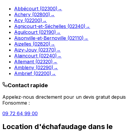
Abbécourt
(
02300
)
→
Achery
(
02800
)
→
Acy
(
02200
)
→
Agnicourt-et-Séchelles
(
02340
)
→
Aguilcourt
(
02190
)
→
Aisonville-et-Bernoville
(
02110
)
→
Aizelles
(
02820
)
→
Aizy-Jouy
(
02370
)
→
Alaincourt
(
02240
)
→
Allemant
(
02320
)
→
Ambleny
(
02290
)
→
Ambrief
(
02200
)
→
Contact rapide
Appelez-nous directement pour un devis gratuit depuis
Fonsomme
:
09 72 64 99 00
Location d'échafaudage
dans le