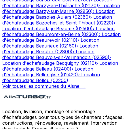
d'échafaudage
Barzy-en-Thiérache
(
02170
)
›
Location
d'échafaudage
Barzy-sur-Marne
(
02850
)
›
Location
d'échafaudage
Bassoles-Aulers
(
02380
)
›
Location
d'échafaudage
Bazoches-et-Saint-Thibaut
(
02220
)
›
Location d'échafaudage
Beaumé
(
02500
)
›
Location
d'échafaudage
Beaumont-en-Beine
(
02300
)
›
Location
d'échafaudage
Beaurevoir
(
02110
)
›
Location
d'échafaudage
Beaurieux
(
02160
)
›
Location
d'échafaudage
Beautor
(
02800
)
›
Location
d'échafaudage
Beauvois-en-Vermandois
(
02590
)
›
Location d'échafaudage
Becquigny
(
02110
)
›
Location
d'échafaudage
Belleau
(
02400
)
›
Location
d'échafaudage
Bellenglise
(
02420
)
›
Location
d'échafaudage
Belleu
(
02200
)
Voir toutes les communes du
Aisne
→
Location, livraison, montage et démontage
d'échafaudages pour tous types de chantiers : façades,
constructions, rénovations, ravalement. Intervention
dans toute la France, 6 jours sur 7.