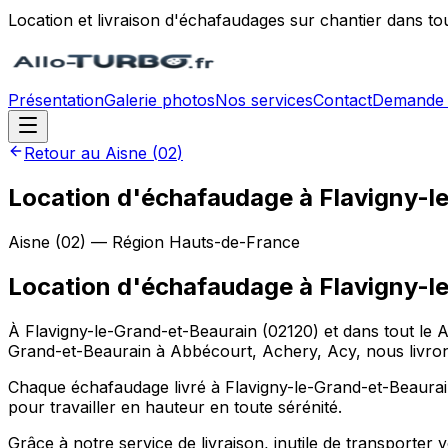
Location et livraison d'échafaudages sur chantier dans to
Présentation
Galerie photos
Nos services
Contact
Demande 
Retour au
Aisne
(
02
)
Location d'échafaudage à Flavigny-l
Aisne
(
02
) — Région
Hauts-de-France
Location d'échafaudage
à
Flavigny-l
À Flavigny-le-Grand-et-Beaurain (02120) et dans tout le A
Grand-et-Beaurain à Abbécourt, Achery, Acy, nous livron
Chaque échafaudage livré à Flavigny-le-Grand-et-Beaurain r
pour travailler en hauteur en toute sérénité.
Grâce à notre service de livraison, inutile de transport