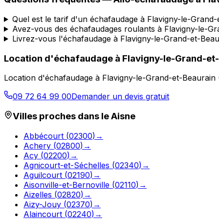
Quel est le tarif d'un échafaudage à Flavigny-le-Grand-
Avez-vous des échafaudages roulants à Flavigny-le-Gr
Livrez-vous l'échafaudage à Flavigny-le-Grand-et-Beau
Location d'échafaudage
à
Flavigny-le-Grand-et
Location d'échafaudage
à
Flavigny-le-Grand-et-Beaurain
09 72 64 99 00
Demander un devis gratuit
Villes proches dans le
Aisne
Abbécourt
(
02300
)
→
Achery
(
02800
)
→
Acy
(
02200
)
→
Agnicourt-et-Séchelles
(
02340
)
→
Aguilcourt
(
02190
)
→
Aisonville-et-Bernoville
(
02110
)
→
Aizelles
(
02820
)
→
Aizy-Jouy
(
02370
)
→
Alaincourt
(
02240
)
→