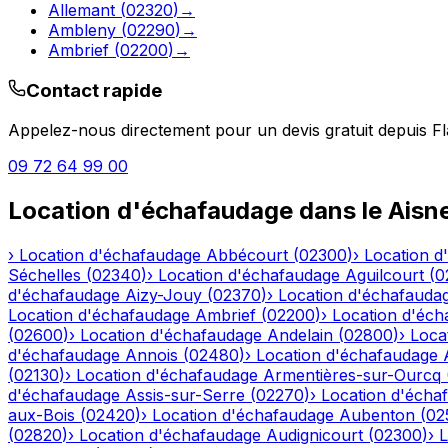
Allemant
(
02320
)
→
Ambleny
(
02290
)
→
Ambrief
(
02200
)
→
Contact rapide
Appelez-nous directement pour un devis gratuit depuis
Fl
09 72 64 99 00
Location d'échafaudage
dans le
Aisn
›
Location d'échafaudage
Abbécourt
(
02300
)
›
Location d
Séchelles
(
02340
)
›
Location d'échafaudage
Aguilcourt
(
0
d'échafaudage
Aizy-Jouy
(
02370
)
›
Location d'échafauda
Location d'échafaudage
Ambrief
(
02200
)
›
Location d'éch
(
02600
)
›
Location d'échafaudage
Andelain
(
02800
)
›
Loca
d'échafaudage
Annois
(
02480
)
›
Location d'échafaudage
(
02130
)
›
Location d'échafaudage
Armentières-sur-Ourcq
d'échafaudage
Assis-sur-Serre
(
02270
)
›
Location d'écha
aux-Bois
(
02420
)
›
Location d'échafaudage
Aubenton
(
02
(
02820
)
›
Location d'échafaudage
Audignicourt
(
02300
)
›
L