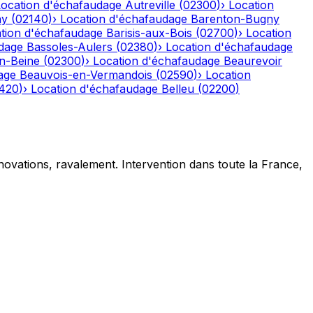
Location d'échafaudage
Autreville
(
02300
)
›
Location
ny
(
02140
)
›
Location d'échafaudage
Barenton-Bugny
tion d'échafaudage
Barisis-aux-Bois
(
02700
)
›
Location
dage
Bassoles-Aulers
(
02380
)
›
Location d'échafaudage
n-Beine
(
02300
)
›
Location d'échafaudage
Beaurevoir
age
Beauvois-en-Vermandois
(
02590
)
›
Location
420
)
›
Location d'échafaudage
Belleu
(
02200
)
novations, ravalement. Intervention dans toute la France,