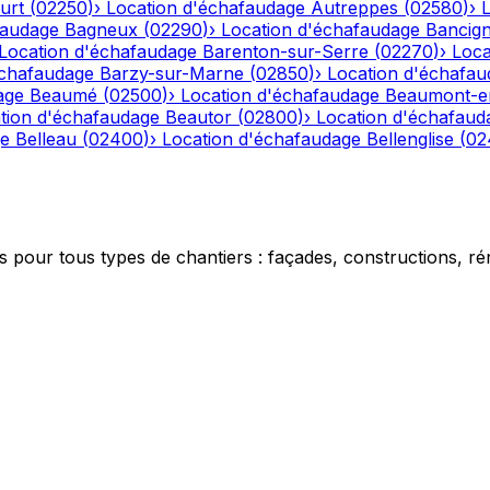
urt
(
02250
)
›
Location d'échafaudage
Autreppes
(
02580
)
›
faudage
Bagneux
(
02290
)
›
Location d'échafaudage
Bancig
Location d'échafaudage
Barenton-sur-Serre
(
02270
)
›
Loca
échafaudage
Barzy-sur-Marne
(
02850
)
›
Location d'échafau
age
Beaumé
(
02500
)
›
Location d'échafaudage
Beaumont-e
tion d'échafaudage
Beautor
(
02800
)
›
Location d'échafaud
ge
Belleau
(
02400
)
›
Location d'échafaudage
Bellenglise
(
02
 pour tous types de chantiers : façades, constructions, ré