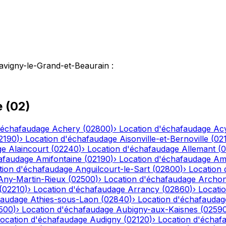
avigny-le-Grand-et-Beaurain
:
e
(
02
)
'échafaudage
Achery
(
02800
)
›
Location d'échafaudage
Ac
2190
)
›
Location d'échafaudage
Aisonville-et-Bernoville
(
02
ge
Alaincourt
(
02240
)
›
Location d'échafaudage
Allemant
(
0
afaudage
Amifontaine
(
02190
)
›
Location d'échafaudage
Am
tion d'échafaudage
Anguilcourt-le-Sart
(
02800
)
›
Location
Any-Martin-Rieux
(
02500
)
›
Location d'échafaudage
Archo
(
02210
)
›
Location d'échafaudage
Arrancy
(
02860
)
›
Locati
faudage
Athies-sous-Laon
(
02840
)
›
Location d'échafaudag
500
)
›
Location d'échafaudage
Aubigny-aux-Kaisnes
(
0259
ocation d'échafaudage
Audigny
(
02120
)
›
Location d'échaf