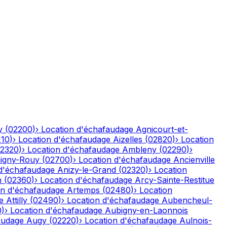
y
(
02200
)
›
Location d'échafaudage
Agnicourt-et-
110
)
›
Location d'échafaudage
Aizelles
(
02820
)
›
Location
2320
)
›
Location d'échafaudage
Ambleny
(
02290
)
›
igny-Rouy
(
02700
)
›
Location d'échafaudage
Ancienville
 d'échafaudage
Anizy-le-Grand
(
02320
)
›
Location
n
(
02360
)
›
Location d'échafaudage
Arcy-Sainte-Restitue
on d'échafaudage
Artemps
(
02480
)
›
Location
e
Attilly
(
02490
)
›
Location d'échafaudage
Aubencheul-
0
)
›
Location d'échafaudage
Aubigny-en-Laonnois
audage
Augy
(
02220
)
›
Location d'échafaudage
Aulnois-