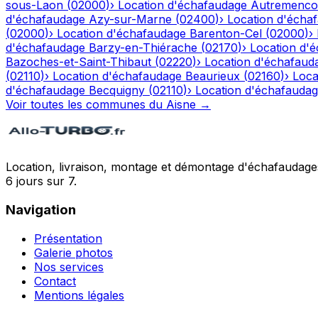
sous-Laon
(
02000
)
›
Location d'échafaudage
Autremenco
d'échafaudage
Azy-sur-Marne
(
02400
)
›
Location d'écha
(
02000
)
›
Location d'échafaudage
Barenton-Cel
(
02000
)
›
d'échafaudage
Barzy-en-Thiérache
(
02170
)
›
Location d'
Bazoches-et-Saint-Thibaut
(
02220
)
›
Location d'échafaud
(
02110
)
›
Location d'échafaudage
Beaurieux
(
02160
)
›
Loca
d'échafaudage
Becquigny
(
02110
)
›
Location d'échafauda
Voir toutes les communes du
Aisne
→
Location, livraison, montage et démontage d'échafaudages
6 jours sur 7.
Navigation
Présentation
Galerie photos
Nos services
Contact
Mentions légales