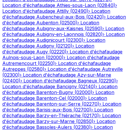
Location d'échafaudage
Athies-sous-Laon
(
02840
)
›
Location d'échafaudage
Attilly
(
02490
)
›
Location
d'échafaudage
Aubencheul-aux-Bois
(
02420
)
›
Location
d'échafaudage
Aubenton
(
02500
)
›
Location
d'échafaudage
Aubigny-aux-Kaisnes
(
02590
)
›
Location
d'échafaudage
Aubigny-en-Laonnois
(
02820
)
›
Location
d'échafaudage
Audignicourt
(
02300
)
›
Location
d'échafaudage
Audigny
(
02120
)
›
Location
d'échafaudage
Augy
(
02220
)
›
Location d'échafaudage
Aulnois-sous-Laon
(
02000
)
›
Location d'échafaudage
Autremencourt
(
02250
)
›
Location d'échafaudage
Autreppes
(
02580
)
›
Location d'échafaudage
Autreville
(
02300
)
›
Location d'échafaudage
Azy-sur-Marne
(
02400
)
›
Location d'échafaudage
Bagneux
(
02290
)
›
Location d'échafaudage
Bancigny
(
02140
)
›
Location
d'échafaudage
Barenton-Bugny
(
02000
)
›
Location
d'échafaudage
Barenton-Cel
(
02000
)
›
Location
d'échafaudage
Barenton-sur-Serre
(
02270
)
›
Location
d'échafaudage
Barisis-aux-Bois
(
02700
)
›
Location
d'échafaudage
Barzy-en-Thiérache
(
02170
)
›
Location
d'échafaudage
Barzy-sur-Marne
(
02850
)
›
Location
d'échafaudage
Bassoles-Aulers
(
02380
)
›
Location