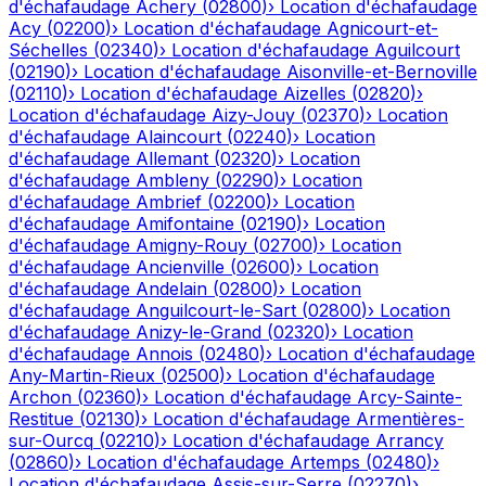
d'échafaudage
Achery
(
02800
)
›
Location d'échafaudage
Acy
(
02200
)
›
Location d'échafaudage
Agnicourt-et-
Séchelles
(
02340
)
›
Location d'échafaudage
Aguilcourt
(
02190
)
›
Location d'échafaudage
Aisonville-et-Bernoville
(
02110
)
›
Location d'échafaudage
Aizelles
(
02820
)
›
Location d'échafaudage
Aizy-Jouy
(
02370
)
›
Location
d'échafaudage
Alaincourt
(
02240
)
›
Location
d'échafaudage
Allemant
(
02320
)
›
Location
d'échafaudage
Ambleny
(
02290
)
›
Location
d'échafaudage
Ambrief
(
02200
)
›
Location
d'échafaudage
Amifontaine
(
02190
)
›
Location
d'échafaudage
Amigny-Rouy
(
02700
)
›
Location
d'échafaudage
Ancienville
(
02600
)
›
Location
d'échafaudage
Andelain
(
02800
)
›
Location
d'échafaudage
Anguilcourt-le-Sart
(
02800
)
›
Location
d'échafaudage
Anizy-le-Grand
(
02320
)
›
Location
d'échafaudage
Annois
(
02480
)
›
Location d'échafaudage
Any-Martin-Rieux
(
02500
)
›
Location d'échafaudage
Archon
(
02360
)
›
Location d'échafaudage
Arcy-Sainte-
Restitue
(
02130
)
›
Location d'échafaudage
Armentières-
sur-Ourcq
(
02210
)
›
Location d'échafaudage
Arrancy
(
02860
)
›
Location d'échafaudage
Artemps
(
02480
)
›
Location d'échafaudage
Assis-sur-Serre
(
02270
)
›