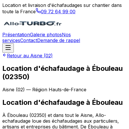
Location et livraison d'échafaudages sur chantier dans
toute la France
09 72 64 99 00
Présentation
Galerie photos
Nos
services
Contact
Demande de rappel
Retour au
Aisne
(
02
)
Location d'échafaudage à Ébouleau
(02350)
Aisne
(
02
) — Région
Hauts-de-France
Location d'échafaudage
à
Ébouleau
À Ébouleau (02350) et dans tout le Aisne, Allo-
echafaudage loue des échafaudages aux particuliers,
artisans et entreprises du bâtiment. De Ébouleau à