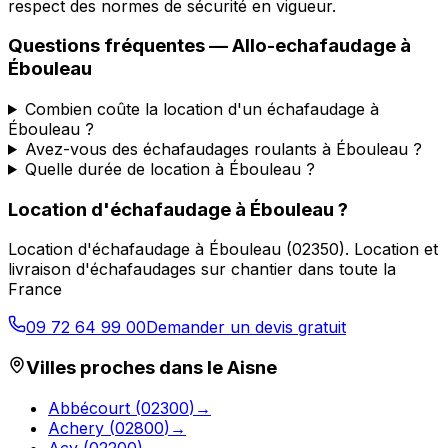
respect des normes de sécurité en vigueur.
Questions fréquentes —
Allo-echafaudage
à
Ébouleau
Combien coûte la location d'un échafaudage à
Ébouleau ?
Avez-vous des échafaudages roulants à Ébouleau ?
Quelle durée de location à Ébouleau ?
Location d'échafaudage
à
Ébouleau
?
Location d'échafaudage
à
Ébouleau
(
02350
).
Location et
livraison d'échafaudages sur chantier dans toute la
France
09 72 64 99 00
Demander un devis gratuit
Villes proches dans le
Aisne
Abbécourt
(
02300
)
→
Achery
(
02800
)
→
Acy
(
02200
)
→