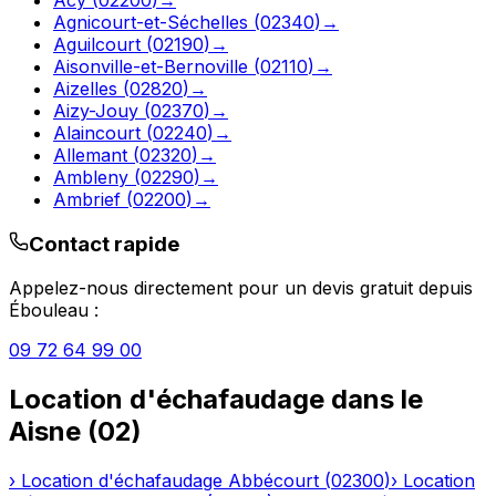
Agnicourt-et-Séchelles
(
02340
)
→
Aguilcourt
(
02190
)
→
Aisonville-et-Bernoville
(
02110
)
→
Aizelles
(
02820
)
→
Aizy-Jouy
(
02370
)
→
Alaincourt
(
02240
)
→
Allemant
(
02320
)
→
Ambleny
(
02290
)
→
Ambrief
(
02200
)
→
Contact rapide
Appelez-nous directement pour un devis gratuit depuis
Ébouleau
:
09 72 64 99 00
Location d'échafaudage
dans le
Aisne
(
02
)
›
Location d'échafaudage
Abbécourt
(
02300
)
›
Location