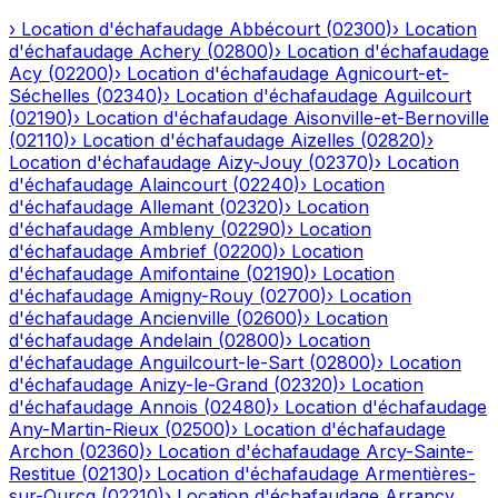
›
Location d'échafaudage
Abbécourt
(
02300
)
›
Location
d'échafaudage
Achery
(
02800
)
›
Location d'échafaudage
Acy
(
02200
)
›
Location d'échafaudage
Agnicourt-et-
Séchelles
(
02340
)
›
Location d'échafaudage
Aguilcourt
(
02190
)
›
Location d'échafaudage
Aisonville-et-Bernoville
(
02110
)
›
Location d'échafaudage
Aizelles
(
02820
)
›
Location d'échafaudage
Aizy-Jouy
(
02370
)
›
Location
d'échafaudage
Alaincourt
(
02240
)
›
Location
d'échafaudage
Allemant
(
02320
)
›
Location
d'échafaudage
Ambleny
(
02290
)
›
Location
d'échafaudage
Ambrief
(
02200
)
›
Location
d'échafaudage
Amifontaine
(
02190
)
›
Location
d'échafaudage
Amigny-Rouy
(
02700
)
›
Location
d'échafaudage
Ancienville
(
02600
)
›
Location
d'échafaudage
Andelain
(
02800
)
›
Location
d'échafaudage
Anguilcourt-le-Sart
(
02800
)
›
Location
d'échafaudage
Anizy-le-Grand
(
02320
)
›
Location
d'échafaudage
Annois
(
02480
)
›
Location d'échafaudage
Any-Martin-Rieux
(
02500
)
›
Location d'échafaudage
Archon
(
02360
)
›
Location d'échafaudage
Arcy-Sainte-
Restitue
(
02130
)
›
Location d'échafaudage
Armentières-
sur-Ourcq
(
02210
)
›
Location d'échafaudage
Arrancy