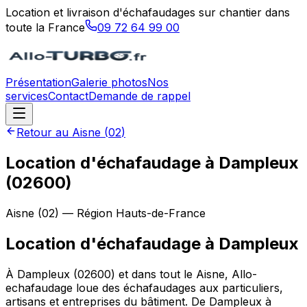
Location et livraison d'échafaudages sur chantier dans
toute la France
09 72 64 99 00
Présentation
Galerie photos
Nos
services
Contact
Demande de rappel
Retour au
Aisne
(
02
)
Location d'échafaudage à Dampleux
(02600)
Aisne
(
02
) — Région
Hauts-de-France
Location d'échafaudage
à
Dampleux
À Dampleux (02600) et dans tout le Aisne, Allo-
echafaudage loue des échafaudages aux particuliers,
artisans et entreprises du bâtiment. De Dampleux à