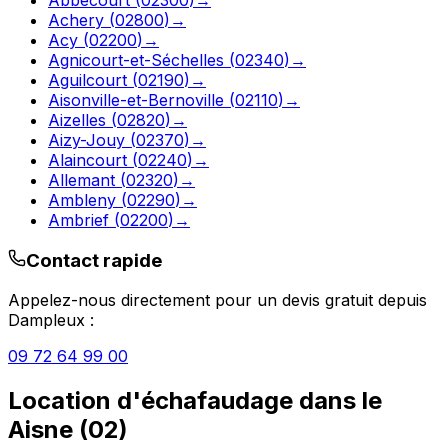
Achery
(
02800
)
→
Acy
(
02200
)
→
Agnicourt-et-Séchelles
(
02340
)
→
Aguilcourt
(
02190
)
→
Aisonville-et-Bernoville
(
02110
)
→
Aizelles
(
02820
)
→
Aizy-Jouy
(
02370
)
→
Alaincourt
(
02240
)
→
Allemant
(
02320
)
→
Ambleny
(
02290
)
→
Ambrief
(
02200
)
→
Contact rapide
Appelez-nous directement pour un devis gratuit depuis
Dampleux
:
09 72 64 99 00
Location d'échafaudage
dans le
Aisne
(
02
)