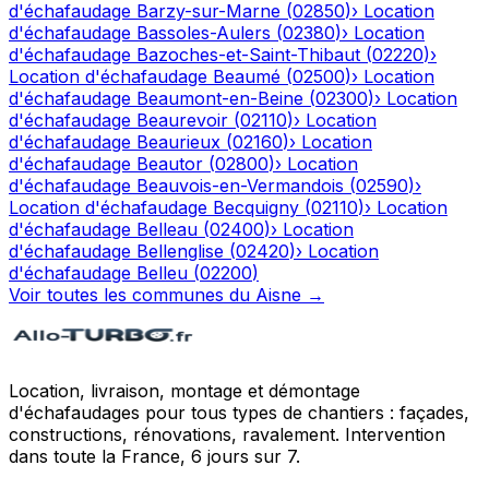
d'échafaudage
Barzy-sur-Marne
(
02850
)
›
Location
d'échafaudage
Bassoles-Aulers
(
02380
)
›
Location
d'échafaudage
Bazoches-et-Saint-Thibaut
(
02220
)
›
Location d'échafaudage
Beaumé
(
02500
)
›
Location
d'échafaudage
Beaumont-en-Beine
(
02300
)
›
Location
d'échafaudage
Beaurevoir
(
02110
)
›
Location
d'échafaudage
Beaurieux
(
02160
)
›
Location
d'échafaudage
Beautor
(
02800
)
›
Location
d'échafaudage
Beauvois-en-Vermandois
(
02590
)
›
Location d'échafaudage
Becquigny
(
02110
)
›
Location
d'échafaudage
Belleau
(
02400
)
›
Location
d'échafaudage
Bellenglise
(
02420
)
›
Location
d'échafaudage
Belleu
(
02200
)
Voir toutes les communes du
Aisne
→
Location, livraison, montage et démontage
d'échafaudages pour tous types de chantiers : façades,
constructions, rénovations, ravalement. Intervention
dans toute la France, 6 jours sur 7.