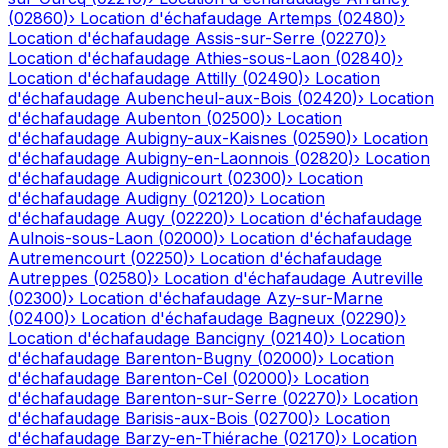
(
02860
)
›
Location d'échafaudage
Artemps
(
02480
)
›
Location d'échafaudage
Assis-sur-Serre
(
02270
)
›
Location d'échafaudage
Athies-sous-Laon
(
02840
)
›
Location d'échafaudage
Attilly
(
02490
)
›
Location
d'échafaudage
Aubencheul-aux-Bois
(
02420
)
›
Location
d'échafaudage
Aubenton
(
02500
)
›
Location
d'échafaudage
Aubigny-aux-Kaisnes
(
02590
)
›
Location
d'échafaudage
Aubigny-en-Laonnois
(
02820
)
›
Location
d'échafaudage
Audignicourt
(
02300
)
›
Location
d'échafaudage
Audigny
(
02120
)
›
Location
d'échafaudage
Augy
(
02220
)
›
Location d'échafaudage
Aulnois-sous-Laon
(
02000
)
›
Location d'échafaudage
Autremencourt
(
02250
)
›
Location d'échafaudage
Autreppes
(
02580
)
›
Location d'échafaudage
Autreville
(
02300
)
›
Location d'échafaudage
Azy-sur-Marne
(
02400
)
›
Location d'échafaudage
Bagneux
(
02290
)
›
Location d'échafaudage
Bancigny
(
02140
)
›
Location
d'échafaudage
Barenton-Bugny
(
02000
)
›
Location
d'échafaudage
Barenton-Cel
(
02000
)
›
Location
d'échafaudage
Barenton-sur-Serre
(
02270
)
›
Location
d'échafaudage
Barisis-aux-Bois
(
02700
)
›
Location
d'échafaudage
Barzy-en-Thiérache
(
02170
)
›
Location