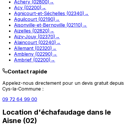
Achery
(
02800
)
→
Acy
(
02200
)
→
Agnicourt-et-Séchelles
(
02340
)
→
Aguilcourt
(
02190
)
→
Aisonville-et-Bernoville
(
02110
)
→
Aizelles
(
02820
)
→
Aizy-Jouy
(
02370
)
→
Alaincourt
(
02240
)
→
Allemant
(
02320
)
→
Ambleny
(
02290
)
→
Ambrief
(
02200
)
→
Contact rapide
Appelez-nous directement pour un devis gratuit depuis
Cys-la-Commune
:
09 72 64 99 00
Location d'échafaudage
dans le
Aisne
(
02
)