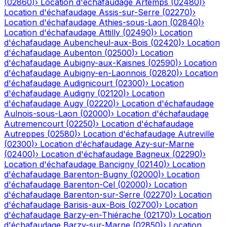
(
02860
)
›
Location d'échafaudage
Artemps
(
02480
)
›
Location d'échafaudage
Assis-sur-Serre
(
02270
)
›
Location d'échafaudage
Athies-sous-Laon
(
02840
)
›
Location d'échafaudage
Attilly
(
02490
)
›
Location
d'échafaudage
Aubencheul-aux-Bois
(
02420
)
›
Location
d'échafaudage
Aubenton
(
02500
)
›
Location
d'échafaudage
Aubigny-aux-Kaisnes
(
02590
)
›
Location
d'échafaudage
Aubigny-en-Laonnois
(
02820
)
›
Location
d'échafaudage
Audignicourt
(
02300
)
›
Location
d'échafaudage
Audigny
(
02120
)
›
Location
d'échafaudage
Augy
(
02220
)
›
Location d'échafaudage
Aulnois-sous-Laon
(
02000
)
›
Location d'échafaudage
Autremencourt
(
02250
)
›
Location d'échafaudage
Autreppes
(
02580
)
›
Location d'échafaudage
Autreville
(
02300
)
›
Location d'échafaudage
Azy-sur-Marne
(
02400
)
›
Location d'échafaudage
Bagneux
(
02290
)
›
Location d'échafaudage
Bancigny
(
02140
)
›
Location
d'échafaudage
Barenton-Bugny
(
02000
)
›
Location
d'échafaudage
Barenton-Cel
(
02000
)
›
Location
d'échafaudage
Barenton-sur-Serre
(
02270
)
›
Location
d'échafaudage
Barisis-aux-Bois
(
02700
)
›
Location
d'échafaudage
Barzy-en-Thiérache
(
02170
)
›
Location
d'échafaudage
Barzy-sur-Marne
(
02850
)
›
Location