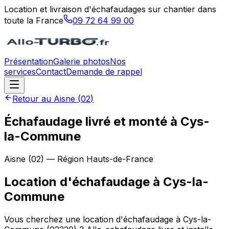
Location et livraison d'échafaudages sur chantier dans
toute la France
09 72 64 99 00
Présentation
Galerie photos
Nos
services
Contact
Demande de rappel
Retour au
Aisne
(
02
)
Échafaudage livré et monté à Cys-
la-Commune
Aisne
(
02
) — Région
Hauts-de-France
Location d'échafaudage
à
Cys-la-
Commune
Vous cherchez une location d'échafaudage à Cys-la-