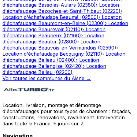
d'échafaudage
Bassoles-Aulers
(
02380
)
›
Location
d'échafaudage
Bazoches-et-Saint-Thibaut
(
02220
)
›
Location d'échafaudage
Beaumé
(
02500
)
›
Location
d'échafaudage
Beaumont-en-Beine
(
02300
)
›
Location
d'échafaudage
Beaurevoir
(
02110
)
›
Location
d'échafaudage
Beaurieux
(
02160
)
›
Location
d'échafaudage
Beautor
(
02800
)
›
Location
d'échafaudage
Beauvois-en-Vermandois
(
02590
)
›
Location d'échafaudage
Becquigny
(
02110
)
›
Location
d'échafaudage
Belleau
(
02400
)
›
Location
d'échafaudage
Bellenglise
(
02420
)
›
Location
d'échafaudage
Belleu
(
02200
)
Voir toutes les communes du
Aisne
→
Location, livraison, montage et démontage
d'échafaudages pour tous types de chantiers : façades,
constructions, rénovations, ravalement. Intervention
dans toute la France, 6 jours sur 7.
Navigation