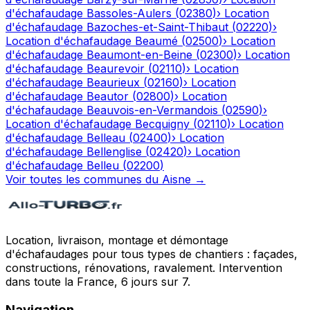
d'échafaudage
Bassoles-Aulers
(
02380
)
›
Location
d'échafaudage
Bazoches-et-Saint-Thibaut
(
02220
)
›
Location d'échafaudage
Beaumé
(
02500
)
›
Location
d'échafaudage
Beaumont-en-Beine
(
02300
)
›
Location
d'échafaudage
Beaurevoir
(
02110
)
›
Location
d'échafaudage
Beaurieux
(
02160
)
›
Location
d'échafaudage
Beautor
(
02800
)
›
Location
d'échafaudage
Beauvois-en-Vermandois
(
02590
)
›
Location d'échafaudage
Becquigny
(
02110
)
›
Location
d'échafaudage
Belleau
(
02400
)
›
Location
d'échafaudage
Bellenglise
(
02420
)
›
Location
d'échafaudage
Belleu
(
02200
)
Voir toutes les communes du
Aisne
→
Location, livraison, montage et démontage
d'échafaudages pour tous types de chantiers : façades,
constructions, rénovations, ravalement. Intervention
dans toute la France, 6 jours sur 7.
Navigation