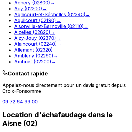
Achery
(
02800
)
→
Acy
(
02200
)
→
Agnicourt-et-Séchelles
(
02340
)
→
Aguilcourt
(
02190
)
→
Aisonville-et-Bernoville
(
02110
)
→
Aizelles
(
02820
)
→
Aizy-Jouy
(
02370
)
→
Alaincourt
(
02240
)
→
Allemant
(
02320
)
→
Ambleny
(
02290
)
→
Ambrief
(
02200
)
→
Contact rapide
Appelez-nous directement pour un devis gratuit depuis
Croix-Fonsomme
:
09 72 64 99 00
Location d'échafaudage
dans le
Aisne
(
02
)