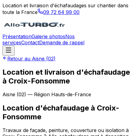
Location et livraison d'échafaudages sur chantier dans
toute la France
09 72 64 99 00
Présentation
Galerie photos
Nos
services
Contact
Demande de rappel
Retour au
Aisne
(
02
)
Location et livraison d'échafaudage
à Croix-Fonsomme
Aisne
(
02
) — Région
Hauts-de-France
Location d'échafaudage
à
Croix-
Fonsomme
Travaux de façade, peinture, couverture ou isolation à