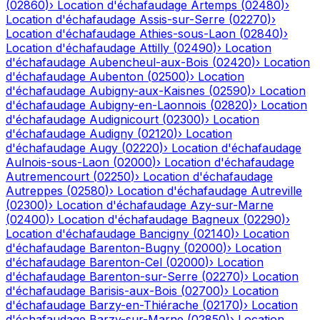
(
02860
)
›
Location d'échafaudage
Artemps
(
02480
)
›
Location d'échafaudage
Assis-sur-Serre
(
02270
)
›
Location d'échafaudage
Athies-sous-Laon
(
02840
)
›
Location d'échafaudage
Attilly
(
02490
)
›
Location
d'échafaudage
Aubencheul-aux-Bois
(
02420
)
›
Location
d'échafaudage
Aubenton
(
02500
)
›
Location
d'échafaudage
Aubigny-aux-Kaisnes
(
02590
)
›
Location
d'échafaudage
Aubigny-en-Laonnois
(
02820
)
›
Location
d'échafaudage
Audignicourt
(
02300
)
›
Location
d'échafaudage
Audigny
(
02120
)
›
Location
d'échafaudage
Augy
(
02220
)
›
Location d'échafaudage
Aulnois-sous-Laon
(
02000
)
›
Location d'échafaudage
Autremencourt
(
02250
)
›
Location d'échafaudage
Autreppes
(
02580
)
›
Location d'échafaudage
Autreville
(
02300
)
›
Location d'échafaudage
Azy-sur-Marne
(
02400
)
›
Location d'échafaudage
Bagneux
(
02290
)
›
Location d'échafaudage
Bancigny
(
02140
)
›
Location
d'échafaudage
Barenton-Bugny
(
02000
)
›
Location
d'échafaudage
Barenton-Cel
(
02000
)
›
Location
d'échafaudage
Barenton-sur-Serre
(
02270
)
›
Location
d'échafaudage
Barisis-aux-Bois
(
02700
)
›
Location
d'échafaudage
Barzy-en-Thiérache
(
02170
)
›
Location
d'échafaudage
Barzy-sur-Marne
(
02850
)
›
Location