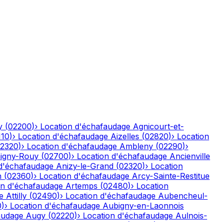
y
(
02200
)
›
Location d'échafaudage
Agnicourt-et-
110
)
›
Location d'échafaudage
Aizelles
(
02820
)
›
Location
2320
)
›
Location d'échafaudage
Ambleny
(
02290
)
›
igny-Rouy
(
02700
)
›
Location d'échafaudage
Ancienville
 d'échafaudage
Anizy-le-Grand
(
02320
)
›
Location
n
(
02360
)
›
Location d'échafaudage
Arcy-Sainte-Restitue
on d'échafaudage
Artemps
(
02480
)
›
Location
e
Attilly
(
02490
)
›
Location d'échafaudage
Aubencheul-
0
)
›
Location d'échafaudage
Aubigny-en-Laonnois
audage
Augy
(
02220
)
›
Location d'échafaudage
Aulnois-