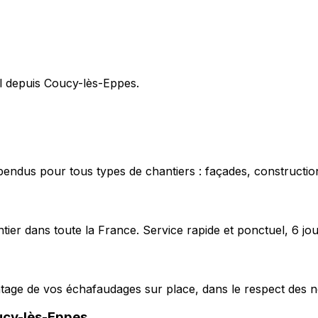
pel depuis Coucy-lès-Eppes.
pendus pour tous types de chantiers : façades, construction
ier dans toute la France. Service rapide et ponctuel, 6 jou
ntage de vos échafaudages sur place, dans le respect des n
cy-lès-Eppes