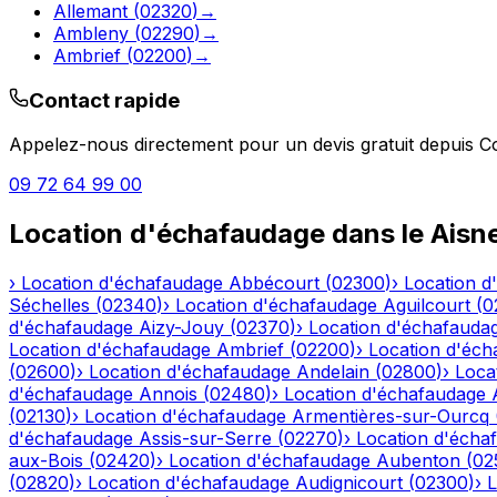
Allemant
(
02320
)
→
Ambleny
(
02290
)
→
Ambrief
(
02200
)
→
Contact rapide
Appelez-nous directement pour un devis gratuit depuis
C
09 72 64 99 00
Location d'échafaudage
dans le
Aisn
›
Location d'échafaudage
Abbécourt
(
02300
)
›
Location d
Séchelles
(
02340
)
›
Location d'échafaudage
Aguilcourt
(
0
d'échafaudage
Aizy-Jouy
(
02370
)
›
Location d'échafauda
Location d'échafaudage
Ambrief
(
02200
)
›
Location d'éch
(
02600
)
›
Location d'échafaudage
Andelain
(
02800
)
›
Loca
d'échafaudage
Annois
(
02480
)
›
Location d'échafaudage
(
02130
)
›
Location d'échafaudage
Armentières-sur-Ourcq
d'échafaudage
Assis-sur-Serre
(
02270
)
›
Location d'écha
aux-Bois
(
02420
)
›
Location d'échafaudage
Aubenton
(
02
(
02820
)
›
Location d'échafaudage
Audignicourt
(
02300
)
›
L