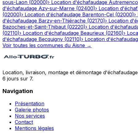
sous-Laon
(
02000
)
›
Location d'échafaudage
Autremenco
d'échafaudage
Azy-sur-Marne
(
02400
)
›
Location d'écha
(
02000
)
›
Location d'échafaudage
Barenton-Cel
(
02000
)
›
d'échafaudage
Barzy-en-Thiérache
(
02170
)
›
Location d'
Bazoches-et-Saint-Thibaut
(
02220
)
›
Location d'échafaud
(
02110
)
›
Location d'échafaudage
Beaurieux
(
02160
)
›
Loca
d'échafaudage
Becquigny
(
02110
)
›
Location d'échafauda
Voir toutes les communes du
Aisne
→
Location, livraison, montage et démontage d'échafaudages
6 jours sur 7.
Navigation
Présentation
Galerie photos
Nos services
Contact
Mentions légales