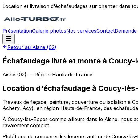
Location et livraison d'échafaudages sur chantier dans to
Présentation
Galerie photos
Nos services
Contact
Demande 
Retour au
Aisne
(
02
)
Échafaudage livré et monté à Coucy-
Aisne
(
02
) — Région
Hauts-de-France
Location d'échafaudage
à
Coucy-lès
Travaux de façade, peinture, couverture ou isolation à C
Achery, Acy), en région Hauts-de-France, des échafaudages
À Coucy-lès-Eppes comme ailleurs dans le Aisne, nous acc
ravalement complet.
Plutôt que de comparer les loueurs autour de Coucy-lès-E