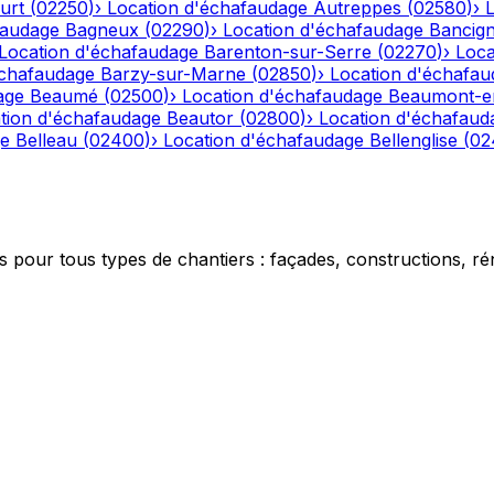
urt
(
02250
)
›
Location d'échafaudage
Autreppes
(
02580
)
›
faudage
Bagneux
(
02290
)
›
Location d'échafaudage
Bancig
Location d'échafaudage
Barenton-sur-Serre
(
02270
)
›
Loca
échafaudage
Barzy-sur-Marne
(
02850
)
›
Location d'échafau
age
Beaumé
(
02500
)
›
Location d'échafaudage
Beaumont-e
tion d'échafaudage
Beautor
(
02800
)
›
Location d'échafaud
ge
Belleau
(
02400
)
›
Location d'échafaudage
Bellenglise
(
02
 pour tous types de chantiers : façades, constructions, ré