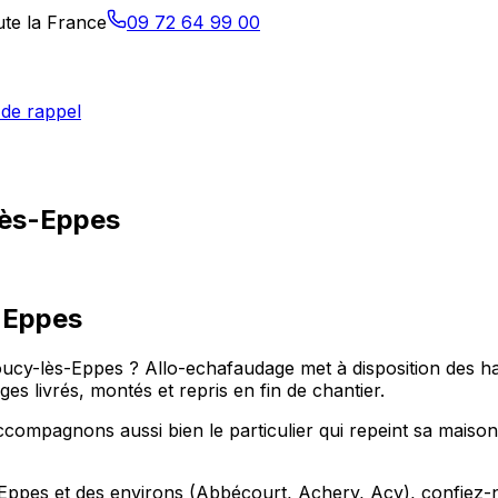
ute la France
09 72 64 99 00
de rappel
lès-Eppes
-Eppes
oucy-lès-Eppes ? Allo-echafaudage met à disposition des h
 livrés, montés et repris en fin de chantier.
ompagnons aussi bien le particulier qui repeint sa maison
ppes et des environs (Abbécourt, Achery, Acy), confiez-nou