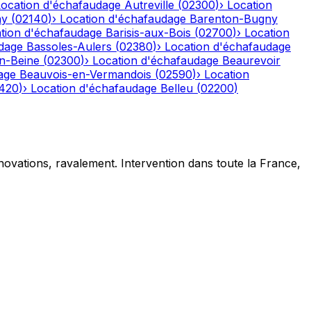
Location d'échafaudage
Autreville
(
02300
)
›
Location
ny
(
02140
)
›
Location d'échafaudage
Barenton-Bugny
tion d'échafaudage
Barisis-aux-Bois
(
02700
)
›
Location
dage
Bassoles-Aulers
(
02380
)
›
Location d'échafaudage
n-Beine
(
02300
)
›
Location d'échafaudage
Beaurevoir
age
Beauvois-en-Vermandois
(
02590
)
›
Location
420
)
›
Location d'échafaudage
Belleu
(
02200
)
novations, ravalement. Intervention dans toute la France,