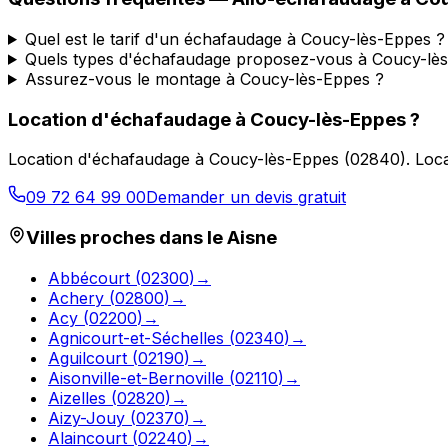
Quel est le tarif d'un échafaudage à Coucy-lès-Eppes ?
Quels types d'échafaudage proposez-vous à Coucy-lè
Assurez-vous le montage à Coucy-lès-Eppes ?
Location d'échafaudage
à
Coucy-lès-Eppes
?
Location d'échafaudage
à
Coucy-lès-Eppes
(
02840
).
Loca
09 72 64 99 00
Demander un devis gratuit
Villes proches dans le
Aisne
Abbécourt
(
02300
)
→
Achery
(
02800
)
→
Acy
(
02200
)
→
Agnicourt-et-Séchelles
(
02340
)
→
Aguilcourt
(
02190
)
→
Aisonville-et-Bernoville
(
02110
)
→
Aizelles
(
02820
)
→
Aizy-Jouy
(
02370
)
→
Alaincourt
(
02240
)
→