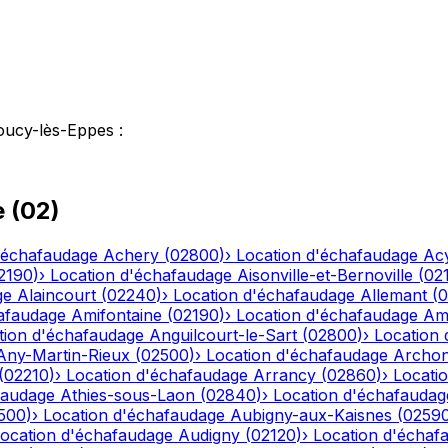
oucy-lès-Eppes
:
e
(
02
)
'échafaudage
Achery
(
02800
)
›
Location d'échafaudage
Ac
2190
)
›
Location d'échafaudage
Aisonville-et-Bernoville
(
02
ge
Alaincourt
(
02240
)
›
Location d'échafaudage
Allemant
(
0
afaudage
Amifontaine
(
02190
)
›
Location d'échafaudage
Am
tion d'échafaudage
Anguilcourt-le-Sart
(
02800
)
›
Location
Any-Martin-Rieux
(
02500
)
›
Location d'échafaudage
Archo
(
02210
)
›
Location d'échafaudage
Arrancy
(
02860
)
›
Locati
faudage
Athies-sous-Laon
(
02840
)
›
Location d'échafaudag
500
)
›
Location d'échafaudage
Aubigny-aux-Kaisnes
(
0259
ocation d'échafaudage
Audigny
(
02120
)
›
Location d'échaf