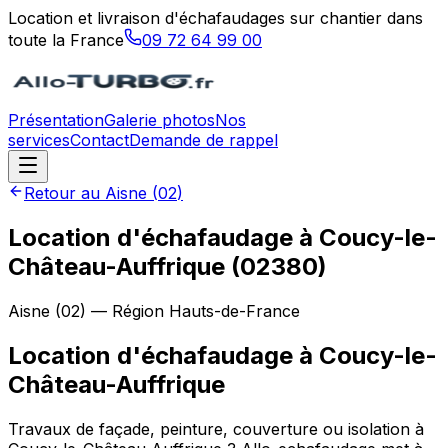
Location et livraison d'échafaudages sur chantier dans
toute la France
09 72 64 99 00
Présentation
Galerie photos
Nos
services
Contact
Demande de rappel
Retour au
Aisne
(
02
)
Location d'échafaudage à Coucy-le-
Château-Auffrique (02380)
Aisne
(
02
) — Région
Hauts-de-France
Location d'échafaudage
à
Coucy-le-
Château-Auffrique
Travaux de façade, peinture, couverture ou isolation à