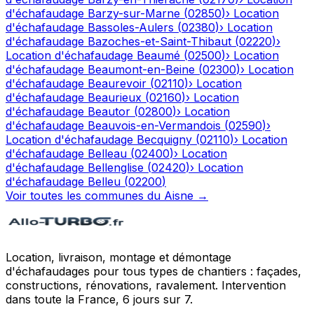
d'échafaudage
Barzy-sur-Marne
(
02850
)
›
Location
d'échafaudage
Bassoles-Aulers
(
02380
)
›
Location
d'échafaudage
Bazoches-et-Saint-Thibaut
(
02220
)
›
Location d'échafaudage
Beaumé
(
02500
)
›
Location
d'échafaudage
Beaumont-en-Beine
(
02300
)
›
Location
d'échafaudage
Beaurevoir
(
02110
)
›
Location
d'échafaudage
Beaurieux
(
02160
)
›
Location
d'échafaudage
Beautor
(
02800
)
›
Location
d'échafaudage
Beauvois-en-Vermandois
(
02590
)
›
Location d'échafaudage
Becquigny
(
02110
)
›
Location
d'échafaudage
Belleau
(
02400
)
›
Location
d'échafaudage
Bellenglise
(
02420
)
›
Location
d'échafaudage
Belleu
(
02200
)
Voir toutes les communes du
Aisne
→
Location, livraison, montage et démontage
d'échafaudages pour tous types de chantiers : façades,
constructions, rénovations, ravalement. Intervention
dans toute la France, 6 jours sur 7.