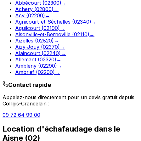
Abbécourt
(
02300
)
→
Achery
(
02800
)
→
Acy
(
02200
)
→
Agnicourt-et-Séchelles
(
02340
)
→
Aguilcourt
(
02190
)
→
Aisonville-et-Bernoville
(
02110
)
→
Aizelles
(
02820
)
→
Aizy-Jouy
(
02370
)
→
Alaincourt
(
02240
)
→
Allemant
(
02320
)
→
Ambleny
(
02290
)
→
Ambrief
(
02200
)
→
Contact rapide
Appelez-nous directement pour un devis gratuit depuis
Colligis-Crandelain
:
09 72 64 99 00
Location d'échafaudage
dans le
Aisne
(
02
)