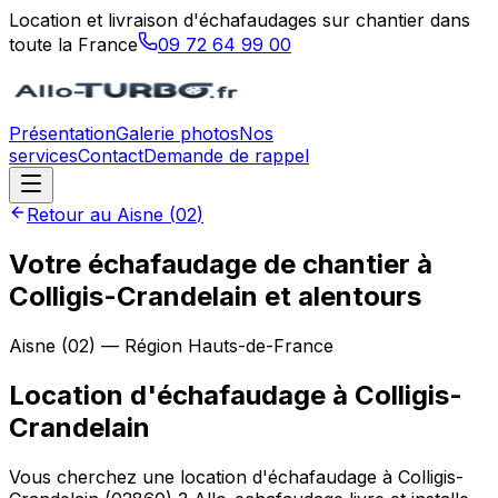
Location et livraison d'échafaudages sur chantier dans
toute la France
09 72 64 99 00
Présentation
Galerie photos
Nos
services
Contact
Demande de rappel
Retour au
Aisne
(
02
)
Votre échafaudage de chantier à
Colligis-Crandelain et alentours
Aisne
(
02
) — Région
Hauts-de-France
Location d'échafaudage
à
Colligis-
Crandelain
Vous cherchez une location d'échafaudage à Colligis-