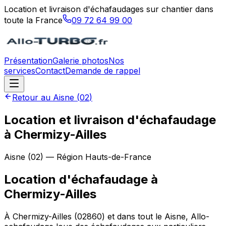
Location et livraison d'échafaudages sur chantier dans
toute la France
09 72 64 99 00
Présentation
Galerie photos
Nos
services
Contact
Demande de rappel
Retour au
Aisne
(
02
)
Location et livraison d'échafaudage
à Chermizy-Ailles
Aisne
(
02
) — Région
Hauts-de-France
Location d'échafaudage
à
Chermizy-Ailles
À Chermizy-Ailles (02860) et dans tout le Aisne, Allo-