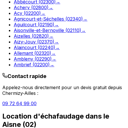
Abbécourt
(
02300
)
→
Achery
(
02800
)
→
Acy
(
02200
)
→
Agnicourt-et-Séchelles
(
02340
)
→
Aguilcourt
(
02190
)
→
Aisonville-et-Bernoville
(
02110
)
→
Aizelles
(
02820
)
→
Aizy-Jouy
(
02370
)
→
Alaincourt
(
02240
)
→
Allemant
(
02320
)
→
Ambleny
(
02290
)
→
Ambrief
(
02200
)
→
Contact rapide
Appelez-nous directement pour un devis gratuit depuis
Chermizy-Ailles
:
09 72 64 99 00
Location d'échafaudage
dans le
Aisne
(
02
)