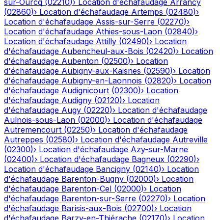
sur-Ourcq
(
02210
)
›
Location d'échafaudage
Arrancy
(
02860
)
›
Location d'échafaudage
Artemps
(
02480
)
›
Location d'échafaudage
Assis-sur-Serre
(
02270
)
›
Location d'échafaudage
Athies-sous-Laon
(
02840
)
›
Location d'échafaudage
Attilly
(
02490
)
›
Location
d'échafaudage
Aubencheul-aux-Bois
(
02420
)
›
Location
d'échafaudage
Aubenton
(
02500
)
›
Location
d'échafaudage
Aubigny-aux-Kaisnes
(
02590
)
›
Location
d'échafaudage
Aubigny-en-Laonnois
(
02820
)
›
Location
d'échafaudage
Audignicourt
(
02300
)
›
Location
d'échafaudage
Audigny
(
02120
)
›
Location
d'échafaudage
Augy
(
02220
)
›
Location d'échafaudage
Aulnois-sous-Laon
(
02000
)
›
Location d'échafaudage
Autremencourt
(
02250
)
›
Location d'échafaudage
Autreppes
(
02580
)
›
Location d'échafaudage
Autreville
(
02300
)
›
Location d'échafaudage
Azy-sur-Marne
(
02400
)
›
Location d'échafaudage
Bagneux
(
02290
)
›
Location d'échafaudage
Bancigny
(
02140
)
›
Location
d'échafaudage
Barenton-Bugny
(
02000
)
›
Location
d'échafaudage
Barenton-Cel
(
02000
)
›
Location
d'échafaudage
Barenton-sur-Serre
(
02270
)
›
Location
d'échafaudage
Barisis-aux-Bois
(
02700
)
›
Location
d'échafaudage
Barzy-en-Thiérache
(
02170
)
›
Location