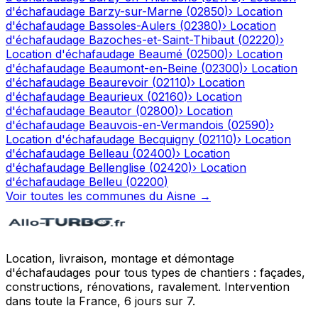
d'échafaudage
Barzy-sur-Marne
(
02850
)
›
Location
d'échafaudage
Bassoles-Aulers
(
02380
)
›
Location
d'échafaudage
Bazoches-et-Saint-Thibaut
(
02220
)
›
Location d'échafaudage
Beaumé
(
02500
)
›
Location
d'échafaudage
Beaumont-en-Beine
(
02300
)
›
Location
d'échafaudage
Beaurevoir
(
02110
)
›
Location
d'échafaudage
Beaurieux
(
02160
)
›
Location
d'échafaudage
Beautor
(
02800
)
›
Location
d'échafaudage
Beauvois-en-Vermandois
(
02590
)
›
Location d'échafaudage
Becquigny
(
02110
)
›
Location
d'échafaudage
Belleau
(
02400
)
›
Location
d'échafaudage
Bellenglise
(
02420
)
›
Location
d'échafaudage
Belleu
(
02200
)
Voir toutes les communes du
Aisne
→
Location, livraison, montage et démontage
d'échafaudages pour tous types de chantiers : façades,
constructions, rénovations, ravalement. Intervention
dans toute la France, 6 jours sur 7.