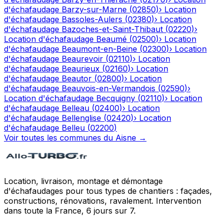
d'échafaudage
Barzy-sur-Marne
(
02850
)
›
Location
d'échafaudage
Bassoles-Aulers
(
02380
)
›
Location
d'échafaudage
Bazoches-et-Saint-Thibaut
(
02220
)
›
Location d'échafaudage
Beaumé
(
02500
)
›
Location
d'échafaudage
Beaumont-en-Beine
(
02300
)
›
Location
d'échafaudage
Beaurevoir
(
02110
)
›
Location
d'échafaudage
Beaurieux
(
02160
)
›
Location
d'échafaudage
Beautor
(
02800
)
›
Location
d'échafaudage
Beauvois-en-Vermandois
(
02590
)
›
Location d'échafaudage
Becquigny
(
02110
)
›
Location
d'échafaudage
Belleau
(
02400
)
›
Location
d'échafaudage
Bellenglise
(
02420
)
›
Location
d'échafaudage
Belleu
(
02200
)
Voir toutes les communes du
Aisne
→
Location, livraison, montage et démontage
d'échafaudages pour tous types de chantiers : façades,
constructions, rénovations, ravalement. Intervention
dans toute la France, 6 jours sur 7.