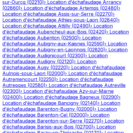
sur-Ourcq
(
02210
)
›
Location d'échafaudage
Arrancy
(
02860
)
›
Location d'échafaudage
Artemps
(
02480
)
›
Location d'échafaudage
Assis-sur-Serre
(
02270
)
›
Location d'échafaudage
Athies-sous-Laon
(
02840
)
›
Location d'échafaudage
Attilly
(
02490
)
›
Location
d'échafaudage
Aubencheul-aux-Bois
(
02420
)
›
Location
d'échafaudage
Aubenton
(
02500
)
›
Location
d'échafaudage
Aubigny-aux-Kaisnes
(
02590
)
›
Location
d'échafaudage
Aubigny-en-Laonnois
(
02820
)
›
Location
d'échafaudage
Audignicourt
(
02300
)
›
Location
d'échafaudage
Audigny
(
02120
)
›
Location
d'échafaudage
Augy
(
02220
)
›
Location d'échafaudage
Aulnois-sous-Laon
(
02000
)
›
Location d'échafaudage
Autremencourt
(
02250
)
›
Location d'échafaudage
Autreppes
(
02580
)
›
Location d'échafaudage
Autreville
(
02300
)
›
Location d'échafaudage
Azy-sur-Marne
(
02400
)
›
Location d'échafaudage
Bagneux
(
02290
)
›
Location d'échafaudage
Bancigny
(
02140
)
›
Location
d'échafaudage
Barenton-Bugny
(
02000
)
›
Location
d'échafaudage
Barenton-Cel
(
02000
)
›
Location
d'échafaudage
Barenton-sur-Serre
(
02270
)
›
Location
d'échafaudage
Barisis-aux-Bois
(
02700
)
›
Location
d'échafaudage
Barzy-en-Thiérache
(
02170
)
›
Location