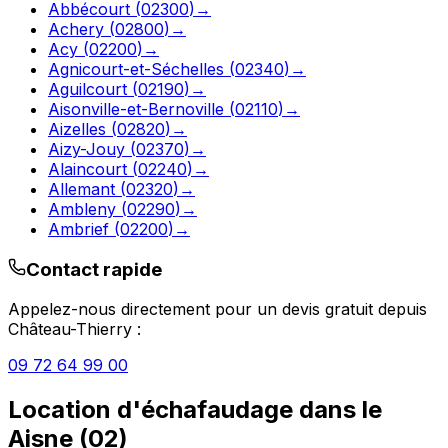
Abbécourt
(
02300
)
→
Achery
(
02800
)
→
Acy
(
02200
)
→
Agnicourt-et-Séchelles
(
02340
)
→
Aguilcourt
(
02190
)
→
Aisonville-et-Bernoville
(
02110
)
→
Aizelles
(
02820
)
→
Aizy-Jouy
(
02370
)
→
Alaincourt
(
02240
)
→
Allemant
(
02320
)
→
Ambleny
(
02290
)
→
Ambrief
(
02200
)
→
Contact rapide
Appelez-nous directement pour un devis gratuit depuis
Château-Thierry
:
09 72 64 99 00
Location d'échafaudage
dans le
Aisne
(
02
)