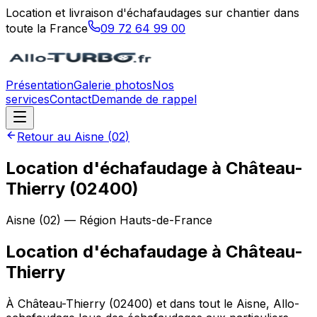
Location et livraison d'échafaudages sur chantier dans
toute la France
09 72 64 99 00
Présentation
Galerie photos
Nos
services
Contact
Demande de rappel
Retour au
Aisne
(
02
)
Location d'échafaudage à Château-
Thierry (02400)
Aisne
(
02
) — Région
Hauts-de-France
Location d'échafaudage
à
Château-
Thierry
À Château-Thierry (02400) et dans tout le Aisne, Allo-