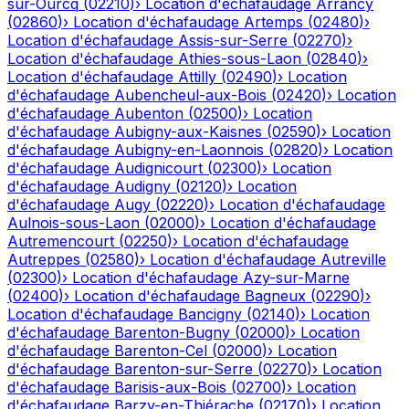
sur-Ourcq
(
02210
)
›
Location d'échafaudage
Arrancy
(
02860
)
›
Location d'échafaudage
Artemps
(
02480
)
›
Location d'échafaudage
Assis-sur-Serre
(
02270
)
›
Location d'échafaudage
Athies-sous-Laon
(
02840
)
›
Location d'échafaudage
Attilly
(
02490
)
›
Location
d'échafaudage
Aubencheul-aux-Bois
(
02420
)
›
Location
d'échafaudage
Aubenton
(
02500
)
›
Location
d'échafaudage
Aubigny-aux-Kaisnes
(
02590
)
›
Location
d'échafaudage
Aubigny-en-Laonnois
(
02820
)
›
Location
d'échafaudage
Audignicourt
(
02300
)
›
Location
d'échafaudage
Audigny
(
02120
)
›
Location
d'échafaudage
Augy
(
02220
)
›
Location d'échafaudage
Aulnois-sous-Laon
(
02000
)
›
Location d'échafaudage
Autremencourt
(
02250
)
›
Location d'échafaudage
Autreppes
(
02580
)
›
Location d'échafaudage
Autreville
(
02300
)
›
Location d'échafaudage
Azy-sur-Marne
(
02400
)
›
Location d'échafaudage
Bagneux
(
02290
)
›
Location d'échafaudage
Bancigny
(
02140
)
›
Location
d'échafaudage
Barenton-Bugny
(
02000
)
›
Location
d'échafaudage
Barenton-Cel
(
02000
)
›
Location
d'échafaudage
Barenton-sur-Serre
(
02270
)
›
Location
d'échafaudage
Barisis-aux-Bois
(
02700
)
›
Location
d'échafaudage
Barzy-en-Thiérache
(
02170
)
›
Location