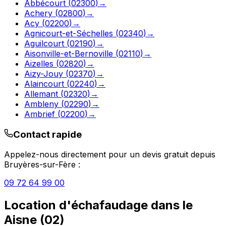
Abbécourt
(
02300
)
→
Achery
(
02800
)
→
Acy
(
02200
)
→
Agnicourt-et-Séchelles
(
02340
)
→
Aguilcourt
(
02190
)
→
Aisonville-et-Bernoville
(
02110
)
→
Aizelles
(
02820
)
→
Aizy-Jouy
(
02370
)
→
Alaincourt
(
02240
)
→
Allemant
(
02320
)
→
Ambleny
(
02290
)
→
Ambrief
(
02200
)
→
Contact rapide
Appelez-nous directement pour un devis gratuit depuis
Bruyères-sur-Fère
:
09 72 64 99 00
Location d'échafaudage
dans le
Aisne
(
02
)