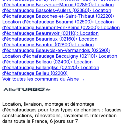
d'échafaudage
Barzy-sur-Marne
(
02850
)
›
Location
d'échafaudage
Bassoles-Aulers
(
02380
)
›
Location
d'échafaudage
Bazoches-et-Saint-Thibaut
(
02220
)
›
Location d'échafaudage
Beaumé
(
02500
)
›
Location
d'échafaudage
Beaumont-en-Beine
(
02300
)
›
Location
d'échafaudage
Beaurevoir
(
02110
)
›
Location
d'échafaudage
Beaurieux
(
02160
)
›
Location
d'échafaudage
Beautor
(
02800
)
›
Location
d'échafaudage
Beauvois-en-Vermandois
(
02590
)
›
Location d'échafaudage
Becquigny
(
02110
)
›
Location
d'échafaudage
Belleau
(
02400
)
›
Location
d'échafaudage
Bellenglise
(
02420
)
›
Location
d'échafaudage
Belleu
(
02200
)
Voir toutes les communes du
Aisne
→
Location, livraison, montage et démontage
d'échafaudages pour tous types de chantiers : façades,
constructions, rénovations, ravalement. Intervention
dans toute la France, 6 jours sur 7.