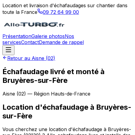
Location et livraison d'échafaudages sur chantier dans
toute la France
09 72 64 99 00
Présentation
Galerie photos
Nos
services
Contact
Demande de rappel
Retour au
Aisne
(
02
)
Échafaudage livré et monté à
Bruyères-sur-Fère
Aisne
(
02
) — Région
Hauts-de-France
Location d'échafaudage
à
Bruyères-
sur-Fère
Vous cherchez une location d'échafaudage à Bruyères-