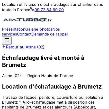
Location et livraison d'échafaudages sur chantier dans
toute la France
09 72 64 99 00
Présentation
Galerie photos
Nos
services
Contact
Demande de rappel
Retour au
Aisne
(
02
)
Échafaudage livré et monté à
Brumetz
Aisne
(
02
) — Région
Hauts-de-France
Location d'échafaudage
à
Brumetz
Travaux de façade, peinture, couverture ou isolation à
Brumetz ? Allo-echafaudage met à disposition des
habitants de Brumetz et des alentours (Abbécourt,