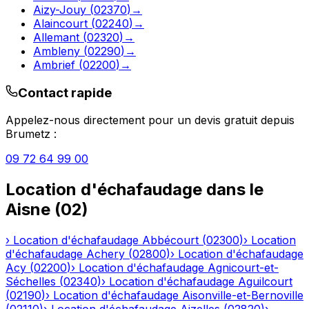
Aizy-Jouy
(
02370
)
→
Alaincourt
(
02240
)
→
Allemant
(
02320
)
→
Ambleny
(
02290
)
→
Ambrief
(
02200
)
→
Contact rapide
Appelez-nous directement pour un devis gratuit depuis
Brumetz
:
09 72 64 99 00
Location d'échafaudage
dans le
Aisne
(
02
)
›
Location d'échafaudage
Abbécourt
(
02300
)
›
Location
d'échafaudage
Achery
(
02800
)
›
Location d'échafaudage
Acy
(
02200
)
›
Location d'échafaudage
Agnicourt-et-
Séchelles
(
02340
)
›
Location d'échafaudage
Aguilcourt
(
02190
)
›
Location d'échafaudage
Aisonville-et-Bernoville