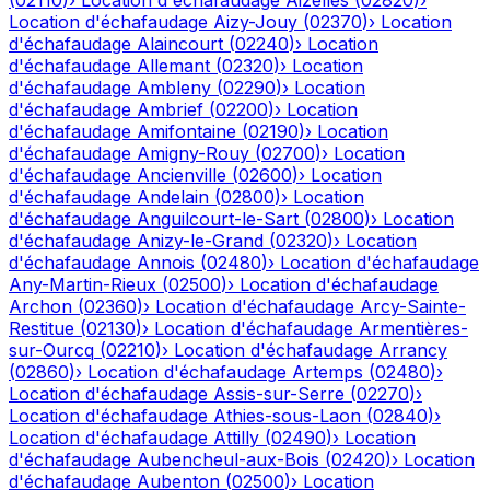
(
02110
)
›
Location d'échafaudage
Aizelles
(
02820
)
›
Location d'échafaudage
Aizy-Jouy
(
02370
)
›
Location
d'échafaudage
Alaincourt
(
02240
)
›
Location
d'échafaudage
Allemant
(
02320
)
›
Location
d'échafaudage
Ambleny
(
02290
)
›
Location
d'échafaudage
Ambrief
(
02200
)
›
Location
d'échafaudage
Amifontaine
(
02190
)
›
Location
d'échafaudage
Amigny-Rouy
(
02700
)
›
Location
d'échafaudage
Ancienville
(
02600
)
›
Location
d'échafaudage
Andelain
(
02800
)
›
Location
d'échafaudage
Anguilcourt-le-Sart
(
02800
)
›
Location
d'échafaudage
Anizy-le-Grand
(
02320
)
›
Location
d'échafaudage
Annois
(
02480
)
›
Location d'échafaudage
Any-Martin-Rieux
(
02500
)
›
Location d'échafaudage
Archon
(
02360
)
›
Location d'échafaudage
Arcy-Sainte-
Restitue
(
02130
)
›
Location d'échafaudage
Armentières-
sur-Ourcq
(
02210
)
›
Location d'échafaudage
Arrancy
(
02860
)
›
Location d'échafaudage
Artemps
(
02480
)
›
Location d'échafaudage
Assis-sur-Serre
(
02270
)
›
Location d'échafaudage
Athies-sous-Laon
(
02840
)
›
Location d'échafaudage
Attilly
(
02490
)
›
Location
d'échafaudage
Aubencheul-aux-Bois
(
02420
)
›
Location
d'échafaudage
Aubenton
(
02500
)
›
Location