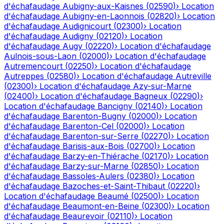
d'échafaudage
Aubigny-aux-Kaisnes
(
02590
)
›
Location
d'échafaudage
Aubigny-en-Laonnois
(
02820
)
›
Location
d'échafaudage
Audignicourt
(
02300
)
›
Location
d'échafaudage
Audigny
(
02120
)
›
Location
d'échafaudage
Augy
(
02220
)
›
Location d'échafaudage
Aulnois-sous-Laon
(
02000
)
›
Location d'échafaudage
Autremencourt
(
02250
)
›
Location d'échafaudage
Autreppes
(
02580
)
›
Location d'échafaudage
Autreville
(
02300
)
›
Location d'échafaudage
Azy-sur-Marne
(
02400
)
›
Location d'échafaudage
Bagneux
(
02290
)
›
Location d'échafaudage
Bancigny
(
02140
)
›
Location
d'échafaudage
Barenton-Bugny
(
02000
)
›
Location
d'échafaudage
Barenton-Cel
(
02000
)
›
Location
d'échafaudage
Barenton-sur-Serre
(
02270
)
›
Location
d'échafaudage
Barisis-aux-Bois
(
02700
)
›
Location
d'échafaudage
Barzy-en-Thiérache
(
02170
)
›
Location
d'échafaudage
Barzy-sur-Marne
(
02850
)
›
Location
d'échafaudage
Bassoles-Aulers
(
02380
)
›
Location
d'échafaudage
Bazoches-et-Saint-Thibaut
(
02220
)
›
Location d'échafaudage
Beaumé
(
02500
)
›
Location
d'échafaudage
Beaumont-en-Beine
(
02300
)
›
Location
d'échafaudage
Beaurevoir
(
02110
)
›
Location