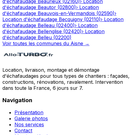
d'échafaudage
Beaurieux
(
02160
)
›
Location
d'échafaudage
Beautor
(
02800
)
›
Location
d'échafaudage
Beauvois-en-Vermandois
(
02590
)
›
Location d'échafaudage
Becquigny
(
02110
)
›
Location
d'échafaudage
Belleau
(
02400
)
›
Location
d'échafaudage
Bellenglise
(
02420
)
›
Location
d'échafaudage
Belleu
(
02200
)
Voir toutes les communes du
Aisne
→
Location, livraison, montage et démontage
d'échafaudages pour tous types de chantiers : façades,
constructions, rénovations, ravalement. Intervention
dans toute la France, 6 jours sur 7.
Navigation
Présentation
Galerie photos
Nos services
Contact