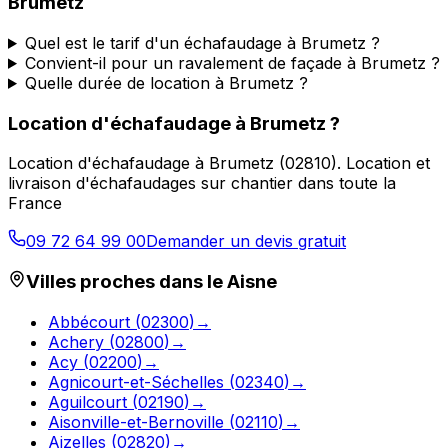
Brumetz
Quel est le tarif d'un échafaudage à Brumetz ?
Convient-il pour un ravalement de façade à Brumetz ?
Quelle durée de location à Brumetz ?
Location d'échafaudage
à
Brumetz
?
Location d'échafaudage
à
Brumetz
(
02810
).
Location et
livraison d'échafaudages sur chantier dans toute la
France
09 72 64 99 00
Demander un devis gratuit
Villes proches dans le
Aisne
Abbécourt
(
02300
)
→
Achery
(
02800
)
→
Acy
(
02200
)
→
Agnicourt-et-Séchelles
(
02340
)
→
Aguilcourt
(
02190
)
→
Aisonville-et-Bernoville
(
02110
)
→
Aizelles
(
02820
)
→