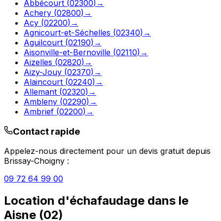
Abbécourt
(
02300
)
→
Achery
(
02800
)
→
Acy
(
02200
)
→
Agnicourt-et-Séchelles
(
02340
)
→
Aguilcourt
(
02190
)
→
Aisonville-et-Bernoville
(
02110
)
→
Aizelles
(
02820
)
→
Aizy-Jouy
(
02370
)
→
Alaincourt
(
02240
)
→
Allemant
(
02320
)
→
Ambleny
(
02290
)
→
Ambrief
(
02200
)
→
Contact rapide
Appelez-nous directement pour un devis gratuit depuis
Brissay-Choigny
:
09 72 64 99 00
Location d'échafaudage
dans le
Aisne
(
02
)