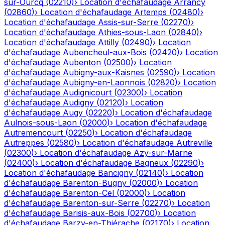
sur-Ourcq
(
02210
)
›
Location d'échafaudage
Arrancy
(
02860
)
›
Location d'échafaudage
Artemps
(
02480
)
›
Location d'échafaudage
Assis-sur-Serre
(
02270
)
›
Location d'échafaudage
Athies-sous-Laon
(
02840
)
›
Location d'échafaudage
Attilly
(
02490
)
›
Location
d'échafaudage
Aubencheul-aux-Bois
(
02420
)
›
Location
d'échafaudage
Aubenton
(
02500
)
›
Location
d'échafaudage
Aubigny-aux-Kaisnes
(
02590
)
›
Location
d'échafaudage
Aubigny-en-Laonnois
(
02820
)
›
Location
d'échafaudage
Audignicourt
(
02300
)
›
Location
d'échafaudage
Audigny
(
02120
)
›
Location
d'échafaudage
Augy
(
02220
)
›
Location d'échafaudage
Aulnois-sous-Laon
(
02000
)
›
Location d'échafaudage
Autremencourt
(
02250
)
›
Location d'échafaudage
Autreppes
(
02580
)
›
Location d'échafaudage
Autreville
(
02300
)
›
Location d'échafaudage
Azy-sur-Marne
(
02400
)
›
Location d'échafaudage
Bagneux
(
02290
)
›
Location d'échafaudage
Bancigny
(
02140
)
›
Location
d'échafaudage
Barenton-Bugny
(
02000
)
›
Location
d'échafaudage
Barenton-Cel
(
02000
)
›
Location
d'échafaudage
Barenton-sur-Serre
(
02270
)
›
Location
d'échafaudage
Barisis-aux-Bois
(
02700
)
›
Location
d'échafaudage
Barzy-en-Thiérache
(
02170
)
›
Location