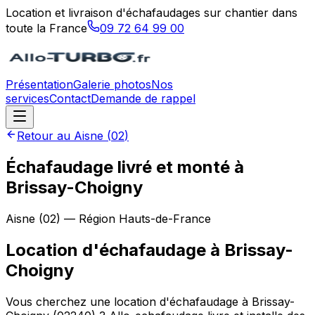
Location et livraison d'échafaudages sur chantier dans
toute la France
09 72 64 99 00
Présentation
Galerie photos
Nos
services
Contact
Demande de rappel
Retour au
Aisne
(
02
)
Échafaudage livré et monté à
Brissay-Choigny
Aisne
(
02
) — Région
Hauts-de-France
Location d'échafaudage
à
Brissay-
Choigny
Vous cherchez une location d'échafaudage à Brissay-