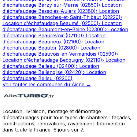
d'échafaudage
Barzy-sur-Marne
(
02850
)
›
Location
d'échafaudage
Bassoles-Aulers
(
02380
)
›
Location
d'échafaudage
Bazoches-et-Saint-Thibaut
(
02220
)
›
Location d'échafaudage
Beaumé
(
02500
)
›
Location
d'échafaudage
Beaumont-en-Beine
(
02300
)
›
Location
d'échafaudage
Beaurevoir
(
02110
)
›
Location
d'échafaudage
Beaurieux
(
02160
)
›
Location
d'échafaudage
Beautor
(
02800
)
›
Location
d'échafaudage
Beauvois-en-Vermandois
(
02590
)
›
Location d'échafaudage
Becquigny
(
02110
)
›
Location
d'échafaudage
Belleau
(
02400
)
›
Location
d'échafaudage
Bellenglise
(
02420
)
›
Location
d'échafaudage
Belleu
(
02200
)
Voir toutes les communes du
Aisne
→
Location, livraison, montage et démontage
d'échafaudages pour tous types de chantiers : façades,
constructions, rénovations, ravalement. Intervention
dans toute la France, 6 jours sur 7.