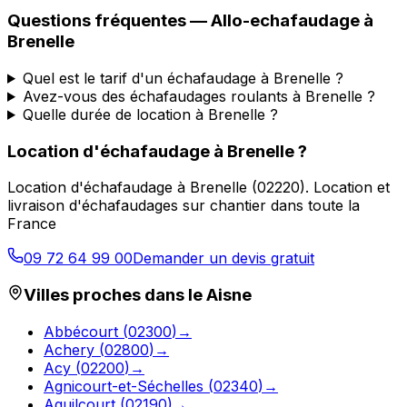
Questions fréquentes —
Allo-echafaudage
à
Brenelle
Quel est le tarif d'un échafaudage à Brenelle ?
Avez-vous des échafaudages roulants à Brenelle ?
Quelle durée de location à Brenelle ?
Location d'échafaudage
à
Brenelle
?
Location d'échafaudage
à
Brenelle
(
02220
).
Location et
livraison d'échafaudages sur chantier dans toute la
France
09 72 64 99 00
Demander un devis gratuit
Villes proches dans le
Aisne
Abbécourt
(
02300
)
→
Achery
(
02800
)
→
Acy
(
02200
)
→
Agnicourt-et-Séchelles
(
02340
)
→
Aguilcourt
(
02190
)
→