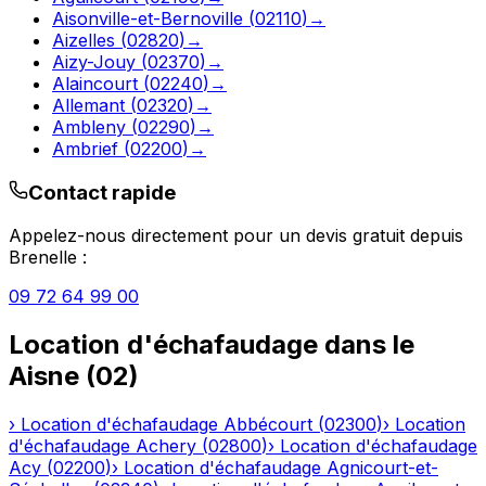
Aisonville-et-Bernoville
(
02110
)
→
Aizelles
(
02820
)
→
Aizy-Jouy
(
02370
)
→
Alaincourt
(
02240
)
→
Allemant
(
02320
)
→
Ambleny
(
02290
)
→
Ambrief
(
02200
)
→
Contact rapide
Appelez-nous directement pour un devis gratuit depuis
Brenelle
:
09 72 64 99 00
Location d'échafaudage
dans le
Aisne
(
02
)
›
Location d'échafaudage
Abbécourt
(
02300
)
›
Location
d'échafaudage
Achery
(
02800
)
›
Location d'échafaudage
Acy
(
02200
)
›
Location d'échafaudage
Agnicourt-et-