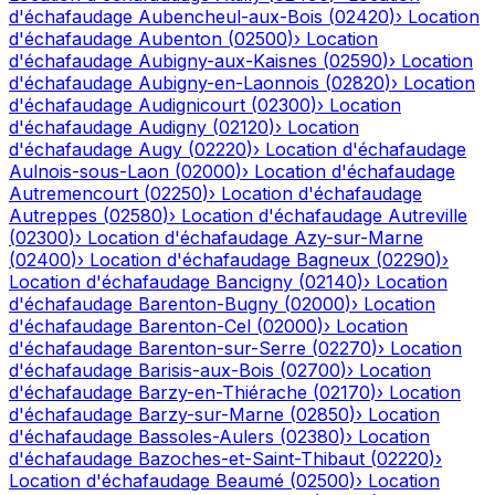
d'échafaudage
Aubencheul-aux-Bois
(
02420
)
›
Location
d'échafaudage
Aubenton
(
02500
)
›
Location
d'échafaudage
Aubigny-aux-Kaisnes
(
02590
)
›
Location
d'échafaudage
Aubigny-en-Laonnois
(
02820
)
›
Location
d'échafaudage
Audignicourt
(
02300
)
›
Location
d'échafaudage
Audigny
(
02120
)
›
Location
d'échafaudage
Augy
(
02220
)
›
Location d'échafaudage
Aulnois-sous-Laon
(
02000
)
›
Location d'échafaudage
Autremencourt
(
02250
)
›
Location d'échafaudage
Autreppes
(
02580
)
›
Location d'échafaudage
Autreville
(
02300
)
›
Location d'échafaudage
Azy-sur-Marne
(
02400
)
›
Location d'échafaudage
Bagneux
(
02290
)
›
Location d'échafaudage
Bancigny
(
02140
)
›
Location
d'échafaudage
Barenton-Bugny
(
02000
)
›
Location
d'échafaudage
Barenton-Cel
(
02000
)
›
Location
d'échafaudage
Barenton-sur-Serre
(
02270
)
›
Location
d'échafaudage
Barisis-aux-Bois
(
02700
)
›
Location
d'échafaudage
Barzy-en-Thiérache
(
02170
)
›
Location
d'échafaudage
Barzy-sur-Marne
(
02850
)
›
Location
d'échafaudage
Bassoles-Aulers
(
02380
)
›
Location
d'échafaudage
Bazoches-et-Saint-Thibaut
(
02220
)
›
Location d'échafaudage
Beaumé
(
02500
)
›
Location