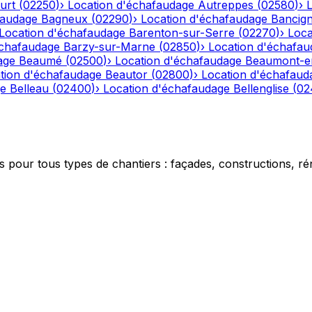
urt
(
02250
)
›
Location d'échafaudage
Autreppes
(
02580
)
›
faudage
Bagneux
(
02290
)
›
Location d'échafaudage
Bancig
Location d'échafaudage
Barenton-sur-Serre
(
02270
)
›
Loca
échafaudage
Barzy-sur-Marne
(
02850
)
›
Location d'échafau
age
Beaumé
(
02500
)
›
Location d'échafaudage
Beaumont-e
tion d'échafaudage
Beautor
(
02800
)
›
Location d'échafaud
ge
Belleau
(
02400
)
›
Location d'échafaudage
Bellenglise
(
02
 pour tous types de chantiers : façades, constructions, ré