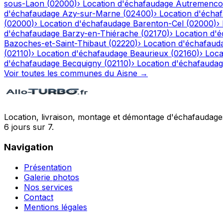
sous-Laon
(
02000
)
›
Location d'échafaudage
Autremenco
d'échafaudage
Azy-sur-Marne
(
02400
)
›
Location d'écha
(
02000
)
›
Location d'échafaudage
Barenton-Cel
(
02000
)
›
d'échafaudage
Barzy-en-Thiérache
(
02170
)
›
Location d'
Bazoches-et-Saint-Thibaut
(
02220
)
›
Location d'échafaud
(
02110
)
›
Location d'échafaudage
Beaurieux
(
02160
)
›
Loca
d'échafaudage
Becquigny
(
02110
)
›
Location d'échafauda
Voir toutes les communes du
Aisne
→
Location, livraison, montage et démontage d'échafaudages
6 jours sur 7.
Navigation
Présentation
Galerie photos
Nos services
Contact
Mentions légales