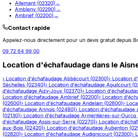
Allemant
(
02320
)
→
Ambleny
(
02290
)
→
Ambrief
(
02200
)
→
Contact rapide
Appelez-nous directement pour un devis gratuit depuis
Br
09 72 64 99 00
Location d'échafaudage
dans le
Aisn
›
Location d'échafaudage
Abbécourt
(
02300
)
›
Location d
Séchelles
(
02340
)
›
Location d'échafaudage
Aguilcourt
(
0
d'échafaudage
Aizy-Jouy
(
02370
)
›
Location d'échafauda
Location d'échafaudage
Ambrief
(
02200
)
›
Location d'éch
(
02600
)
›
Location d'échafaudage
Andelain
(
02800
)
›
Loca
d'échafaudage
Annois
(
02480
)
›
Location d'échafaudage
(
02130
)
›
Location d'échafaudage
Armentières-sur-Ourcq
d'échafaudage
Assis-sur-Serre
(
02270
)
›
Location d'écha
aux-Bois
(
02420
)
›
Location d'échafaudage
Aubenton
(
02
(
02820
)
›
Location d'échafaudage
Audignicourt
(
02300
)
›
L