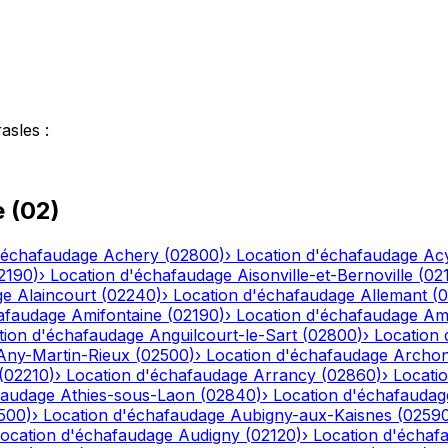
asles
:
e
(
02
)
'échafaudage
Achery
(
02800
)
›
Location d'échafaudage
Ac
2190
)
›
Location d'échafaudage
Aisonville-et-Bernoville
(
02
ge
Alaincourt
(
02240
)
›
Location d'échafaudage
Allemant
(
0
afaudage
Amifontaine
(
02190
)
›
Location d'échafaudage
Am
tion d'échafaudage
Anguilcourt-le-Sart
(
02800
)
›
Location
Any-Martin-Rieux
(
02500
)
›
Location d'échafaudage
Archo
(
02210
)
›
Location d'échafaudage
Arrancy
(
02860
)
›
Locati
faudage
Athies-sous-Laon
(
02840
)
›
Location d'échafaudag
500
)
›
Location d'échafaudage
Aubigny-aux-Kaisnes
(
0259
ocation d'échafaudage
Audigny
(
02120
)
›
Location d'échaf