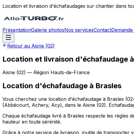
Location et livraison d'échafaudages sur chantier dans to
Présentation
Galerie photos
Nos services
Contact
Demande 
Retour au
Aisne
(
02
)
Location et livraison d'échafaudage à
Aisne
(
02
) — Région
Hauts-de-France
Location d'échafaudage
à
Brasles
Vous cherchez une location d'échafaudage à Brasles (0240
(Abbécourt, Achery, Acy), dans le Aisne (02). Échafaudage
Chaque échafaudage livré à Brasles respecte les règles de 
hauteur en toute sérénité.
Grâce à notre service de livraison, inutile de transporte