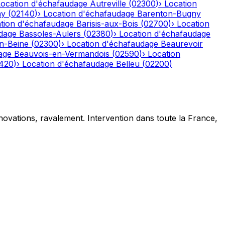
Location d'échafaudage
Autreville
(
02300
)
›
Location
ny
(
02140
)
›
Location d'échafaudage
Barenton-Bugny
tion d'échafaudage
Barisis-aux-Bois
(
02700
)
›
Location
dage
Bassoles-Aulers
(
02380
)
›
Location d'échafaudage
n-Beine
(
02300
)
›
Location d'échafaudage
Beaurevoir
age
Beauvois-en-Vermandois
(
02590
)
›
Location
420
)
›
Location d'échafaudage
Belleu
(
02200
)
novations, ravalement. Intervention dans toute la France,