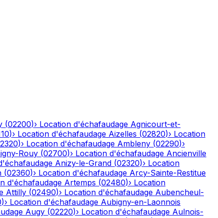
y
(
02200
)
›
Location d'échafaudage
Agnicourt-et-
110
)
›
Location d'échafaudage
Aizelles
(
02820
)
›
Location
2320
)
›
Location d'échafaudage
Ambleny
(
02290
)
›
igny-Rouy
(
02700
)
›
Location d'échafaudage
Ancienville
 d'échafaudage
Anizy-le-Grand
(
02320
)
›
Location
n
(
02360
)
›
Location d'échafaudage
Arcy-Sainte-Restitue
on d'échafaudage
Artemps
(
02480
)
›
Location
e
Attilly
(
02490
)
›
Location d'échafaudage
Aubencheul-
0
)
›
Location d'échafaudage
Aubigny-en-Laonnois
audage
Augy
(
02220
)
›
Location d'échafaudage
Aulnois-