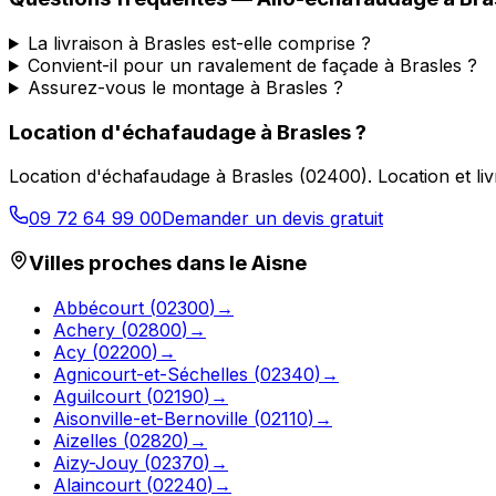
La livraison à Brasles est-elle comprise ?
Convient-il pour un ravalement de façade à Brasles ?
Assurez-vous le montage à Brasles ?
Location d'échafaudage
à
Brasles
?
Location d'échafaudage
à
Brasles
(
02400
).
Location et l
09 72 64 99 00
Demander un devis gratuit
Villes proches dans le
Aisne
Abbécourt
(
02300
)
→
Achery
(
02800
)
→
Acy
(
02200
)
→
Agnicourt-et-Séchelles
(
02340
)
→
Aguilcourt
(
02190
)
→
Aisonville-et-Bernoville
(
02110
)
→
Aizelles
(
02820
)
→
Aizy-Jouy
(
02370
)
→
Alaincourt
(
02240
)
→