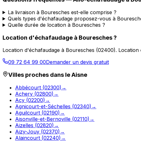
La livraison à Bouresches est-elle comprise ?
Quels types d'échafaudage proposez-vous à Bouresch
Quelle durée de location à Bouresches ?
Location d'échafaudage
à
Bouresches
?
Location d'échafaudage
à
Bouresches
(
02400
).
Location 
09 72 64 99 00
Demander un devis gratuit
Villes proches dans le
Aisne
Abbécourt
(
02300
)
→
Achery
(
02800
)
→
Acy
(
02200
)
→
Agnicourt-et-Séchelles
(
02340
)
→
Aguilcourt
(
02190
)
→
Aisonville-et-Bernoville
(
02110
)
→
Aizelles
(
02820
)
→
Aizy-Jouy
(
02370
)
→
Alaincourt
(
02240
)
→