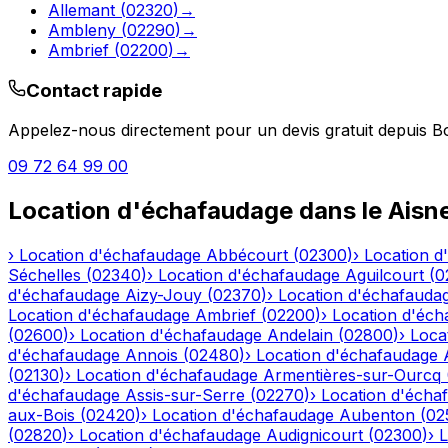
Allemant
(
02320
)
→
Ambleny
(
02290
)
→
Ambrief
(
02200
)
→
Contact rapide
Appelez-nous directement pour un devis gratuit depuis
B
09 72 64 99 00
Location d'échafaudage
dans le
Aisn
›
Location d'échafaudage
Abbécourt
(
02300
)
›
Location d
Séchelles
(
02340
)
›
Location d'échafaudage
Aguilcourt
(
0
d'échafaudage
Aizy-Jouy
(
02370
)
›
Location d'échafauda
Location d'échafaudage
Ambrief
(
02200
)
›
Location d'éch
(
02600
)
›
Location d'échafaudage
Andelain
(
02800
)
›
Loca
d'échafaudage
Annois
(
02480
)
›
Location d'échafaudage
(
02130
)
›
Location d'échafaudage
Armentières-sur-Ourcq
d'échafaudage
Assis-sur-Serre
(
02270
)
›
Location d'écha
aux-Bois
(
02420
)
›
Location d'échafaudage
Aubenton
(
02
(
02820
)
›
Location d'échafaudage
Audignicourt
(
02300
)
›
L