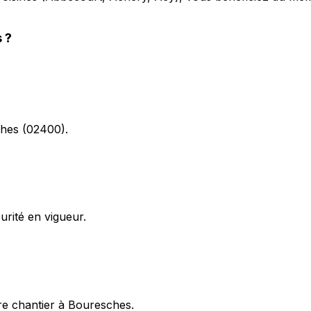
s
?
ches (02400).
rité en vigueur.
re chantier à Bouresches.