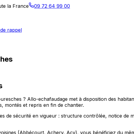
ute la France
09 72 64 99 00
de rappel
ches
s
ouresches ? Allo-echafaudage met à disposition des habita
 montés et repris en fin de chantier.
de sécurité en vigueur : structure contrôlée, notice de mon
sines (Abbécourt, Achery, Acy), vous bénéficiez du même s