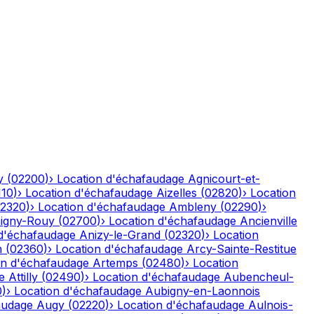
y
(
02200
)
›
Location d'échafaudage
Agnicourt-et-
110
)
›
Location d'échafaudage
Aizelles
(
02820
)
›
Location
2320
)
›
Location d'échafaudage
Ambleny
(
02290
)
›
igny-Rouy
(
02700
)
›
Location d'échafaudage
Ancienville
 d'échafaudage
Anizy-le-Grand
(
02320
)
›
Location
n
(
02360
)
›
Location d'échafaudage
Arcy-Sainte-Restitue
on d'échafaudage
Artemps
(
02480
)
›
Location
e
Attilly
(
02490
)
›
Location d'échafaudage
Aubencheul-
0
)
›
Location d'échafaudage
Aubigny-en-Laonnois
audage
Augy
(
02220
)
›
Location d'échafaudage
Aulnois-