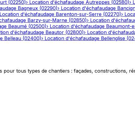
urt
(
02250
)
›
Location d'échafaudage
Autreppes
(
02580
)
›
faudage
Bagneux
(
02290
)
›
Location d'échafaudage
Bancig
Location d'échafaudage
Barenton-sur-Serre
(
02270
)
›
Loca
échafaudage
Barzy-sur-Marne
(
02850
)
›
Location d'échafau
age
Beaumé
(
02500
)
›
Location d'échafaudage
Beaumont-e
tion d'échafaudage
Beautor
(
02800
)
›
Location d'échafaud
ge
Belleau
(
02400
)
›
Location d'échafaudage
Bellenglise
(
02
 pour tous types de chantiers : façades, constructions, ré