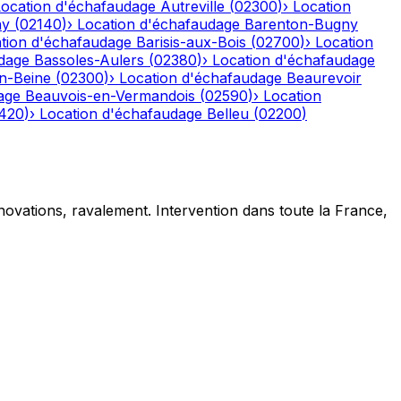
Location d'échafaudage
Autreville
(
02300
)
›
Location
ny
(
02140
)
›
Location d'échafaudage
Barenton-Bugny
tion d'échafaudage
Barisis-aux-Bois
(
02700
)
›
Location
dage
Bassoles-Aulers
(
02380
)
›
Location d'échafaudage
n-Beine
(
02300
)
›
Location d'échafaudage
Beaurevoir
age
Beauvois-en-Vermandois
(
02590
)
›
Location
420
)
›
Location d'échafaudage
Belleu
(
02200
)
novations, ravalement. Intervention dans toute la France,