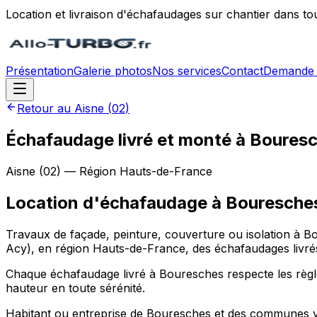
Location et livraison d'échafaudages sur chantier dans to
Présentation
Galerie photos
Nos services
Contact
Demande 
Retour au
Aisne
(
02
)
Échafaudage livré et monté à Boures
Aisne
(
02
) — Région
Hauts-de-France
Location d'échafaudage
à
Bouresche
Travaux de façade, peinture, couverture ou isolation à B
Acy), en région Hauts-de-France, des échafaudages livrés,
Chaque échafaudage livré à Bouresches respecte les règles 
hauteur en toute sérénité.
Habitant ou entreprise de Bouresches et des communes voi