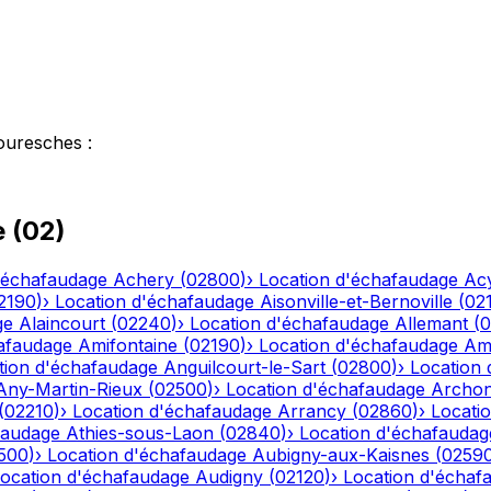
ouresches
:
e
(
02
)
'échafaudage
Achery
(
02800
)
›
Location d'échafaudage
Ac
2190
)
›
Location d'échafaudage
Aisonville-et-Bernoville
(
02
ge
Alaincourt
(
02240
)
›
Location d'échafaudage
Allemant
(
0
afaudage
Amifontaine
(
02190
)
›
Location d'échafaudage
Am
tion d'échafaudage
Anguilcourt-le-Sart
(
02800
)
›
Location
Any-Martin-Rieux
(
02500
)
›
Location d'échafaudage
Archo
(
02210
)
›
Location d'échafaudage
Arrancy
(
02860
)
›
Locati
faudage
Athies-sous-Laon
(
02840
)
›
Location d'échafaudag
500
)
›
Location d'échafaudage
Aubigny-aux-Kaisnes
(
0259
ocation d'échafaudage
Audigny
(
02120
)
›
Location d'échaf