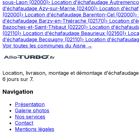
sous-Laon
(
02000
)
›
Location d'échafaudage
Autremenco
d'échafaudage
Azy-sur-Marne
(
02400
)
›
Location d'écha
(
02000
)
›
Location d'échafaudage
Barenton-Cel
(
02000
)
›
d'échafaudage
Barzy-en-Thiérache
(
02170
)
›
Location d'
Bazoches-et-Saint-Thibaut
(
02220
)
›
Location d'échafaud
(
02110
)
›
Location d'échafaudage
Beaurieux
(
02160
)
›
Loca
d'échafaudage
Becquigny
(
02110
)
›
Location d'échafauda
Voir toutes les communes du
Aisne
→
Location, livraison, montage et démontage d'échafaudages
6 jours sur 7.
Navigation
Présentation
Galerie photos
Nos services
Contact
Mentions légales