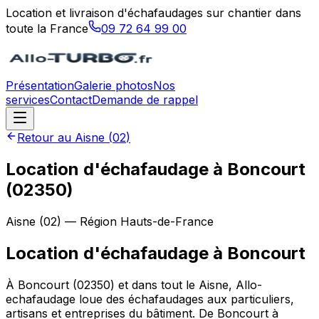
Location et livraison d'échafaudages sur chantier dans
toute la France
09 72 64 99 00
Présentation
Galerie photos
Nos
services
Contact
Demande de rappel
Retour au
Aisne
(
02
)
Location d'échafaudage à Boncourt
(02350)
Aisne
(
02
) — Région
Hauts-de-France
Location d'échafaudage
à
Boncourt
À Boncourt (02350) et dans tout le Aisne, Allo-
echafaudage loue des échafaudages aux particuliers,
artisans et entreprises du bâtiment. De Boncourt à