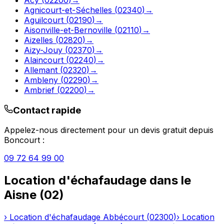
Agnicourt-et-Séchelles
(
02340
)
→
Aguilcourt
(
02190
)
→
Aisonville-et-Bernoville
(
02110
)
→
Aizelles
(
02820
)
→
Aizy-Jouy
(
02370
)
→
Alaincourt
(
02240
)
→
Allemant
(
02320
)
→
Ambleny
(
02290
)
→
Ambrief
(
02200
)
→
Contact rapide
Appelez-nous directement pour un devis gratuit depuis
Boncourt
:
09 72 64 99 00
Location d'échafaudage
dans le
Aisne
(
02
)
›
Location d'échafaudage
Abbécourt
(
02300
)
›
Location