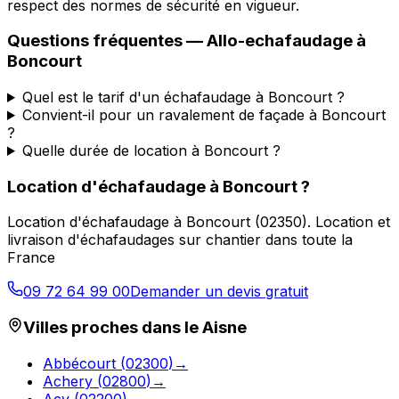
respect des normes de sécurité en vigueur.
Questions fréquentes —
Allo-echafaudage
à
Boncourt
Quel est le tarif d'un échafaudage à Boncourt ?
Convient-il pour un ravalement de façade à Boncourt
?
Quelle durée de location à Boncourt ?
Location d'échafaudage
à
Boncourt
?
Location d'échafaudage
à
Boncourt
(
02350
).
Location et
livraison d'échafaudages sur chantier dans toute la
France
09 72 64 99 00
Demander un devis gratuit
Villes proches dans le
Aisne
Abbécourt
(
02300
)
→
Achery
(
02800
)
→
Acy
(
02200
)
→