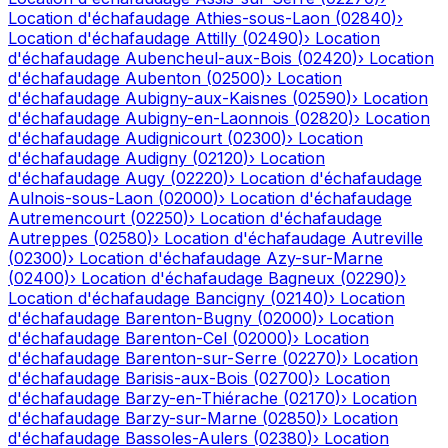
Location d'échafaudage
Athies-sous-Laon
(
02840
)
›
Location d'échafaudage
Attilly
(
02490
)
›
Location
d'échafaudage
Aubencheul-aux-Bois
(
02420
)
›
Location
d'échafaudage
Aubenton
(
02500
)
›
Location
d'échafaudage
Aubigny-aux-Kaisnes
(
02590
)
›
Location
d'échafaudage
Aubigny-en-Laonnois
(
02820
)
›
Location
d'échafaudage
Audignicourt
(
02300
)
›
Location
d'échafaudage
Audigny
(
02120
)
›
Location
d'échafaudage
Augy
(
02220
)
›
Location d'échafaudage
Aulnois-sous-Laon
(
02000
)
›
Location d'échafaudage
Autremencourt
(
02250
)
›
Location d'échafaudage
Autreppes
(
02580
)
›
Location d'échafaudage
Autreville
(
02300
)
›
Location d'échafaudage
Azy-sur-Marne
(
02400
)
›
Location d'échafaudage
Bagneux
(
02290
)
›
Location d'échafaudage
Bancigny
(
02140
)
›
Location
d'échafaudage
Barenton-Bugny
(
02000
)
›
Location
d'échafaudage
Barenton-Cel
(
02000
)
›
Location
d'échafaudage
Barenton-sur-Serre
(
02270
)
›
Location
d'échafaudage
Barisis-aux-Bois
(
02700
)
›
Location
d'échafaudage
Barzy-en-Thiérache
(
02170
)
›
Location
d'échafaudage
Barzy-sur-Marne
(
02850
)
›
Location
d'échafaudage
Bassoles-Aulers
(
02380
)
›
Location