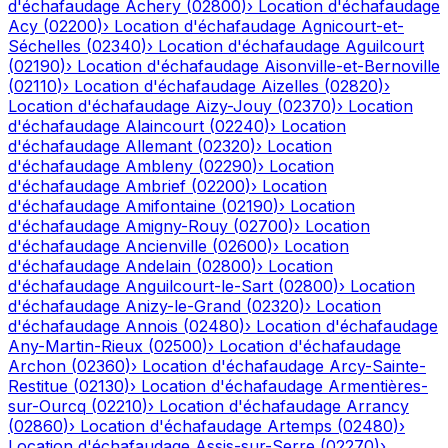
d'échafaudage
Achery
(
02800
)
›
Location d'échafaudage
Acy
(
02200
)
›
Location d'échafaudage
Agnicourt-et-
Séchelles
(
02340
)
›
Location d'échafaudage
Aguilcourt
(
02190
)
›
Location d'échafaudage
Aisonville-et-Bernoville
(
02110
)
›
Location d'échafaudage
Aizelles
(
02820
)
›
Location d'échafaudage
Aizy-Jouy
(
02370
)
›
Location
d'échafaudage
Alaincourt
(
02240
)
›
Location
d'échafaudage
Allemant
(
02320
)
›
Location
d'échafaudage
Ambleny
(
02290
)
›
Location
d'échafaudage
Ambrief
(
02200
)
›
Location
d'échafaudage
Amifontaine
(
02190
)
›
Location
d'échafaudage
Amigny-Rouy
(
02700
)
›
Location
d'échafaudage
Ancienville
(
02600
)
›
Location
d'échafaudage
Andelain
(
02800
)
›
Location
d'échafaudage
Anguilcourt-le-Sart
(
02800
)
›
Location
d'échafaudage
Anizy-le-Grand
(
02320
)
›
Location
d'échafaudage
Annois
(
02480
)
›
Location d'échafaudage
Any-Martin-Rieux
(
02500
)
›
Location d'échafaudage
Archon
(
02360
)
›
Location d'échafaudage
Arcy-Sainte-
Restitue
(
02130
)
›
Location d'échafaudage
Armentières-
sur-Ourcq
(
02210
)
›
Location d'échafaudage
Arrancy
(
02860
)
›
Location d'échafaudage
Artemps
(
02480
)
›
Location d'échafaudage
Assis-sur-Serre
(
02270
)
›