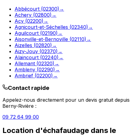
Abbécourt
(
02300
)
→
Achery
(
02800
)
→
Acy
(
02200
)
→
Agnicourt-et-Séchelles
(
02340
)
→
Aguilcourt
(
02190
)
→
Aisonville-et-Bernoville
(
02110
)
→
Aizelles
(
02820
)
→
Aizy-Jouy
(
02370
)
→
Alaincourt
(
02240
)
→
Allemant
(
02320
)
→
Ambleny
(
02290
)
→
Ambrief
(
02200
)
→
Contact rapide
Appelez-nous directement pour un devis gratuit depuis
Berny-Rivière
:
09 72 64 99 00
Location d'échafaudage
dans le