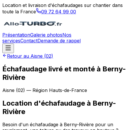
Location et livraison d'échafaudages sur chantier dans
toute la France
09 72 64 99 00
Présentation
Galerie photos
Nos
services
Contact
Demande de rappel
Retour au
Aisne
(
02
)
Échafaudage livré et monté à Berny-
Rivière
Aisne
(
02
) — Région
Hauts-de-France
Location d'échafaudage
à
Berny-
Rivière
Besoin d'un échafaudage à Berny-Rivière pour un