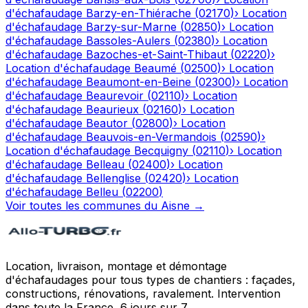
d'échafaudage
Barzy-en-Thiérache
(
02170
)
›
Location
d'échafaudage
Barzy-sur-Marne
(
02850
)
›
Location
d'échafaudage
Bassoles-Aulers
(
02380
)
›
Location
d'échafaudage
Bazoches-et-Saint-Thibaut
(
02220
)
›
Location d'échafaudage
Beaumé
(
02500
)
›
Location
d'échafaudage
Beaumont-en-Beine
(
02300
)
›
Location
d'échafaudage
Beaurevoir
(
02110
)
›
Location
d'échafaudage
Beaurieux
(
02160
)
›
Location
d'échafaudage
Beautor
(
02800
)
›
Location
d'échafaudage
Beauvois-en-Vermandois
(
02590
)
›
Location d'échafaudage
Becquigny
(
02110
)
›
Location
d'échafaudage
Belleau
(
02400
)
›
Location
d'échafaudage
Bellenglise
(
02420
)
›
Location
d'échafaudage
Belleu
(
02200
)
Voir toutes les communes du
Aisne
→
Location, livraison, montage et démontage
d'échafaudages pour tous types de chantiers : façades,
constructions, rénovations, ravalement. Intervention
dans toute la France, 6 jours sur 7.