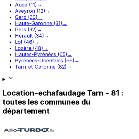
Aude
(
11
)
→
Aveyron
(
12
)
→
Gard
(
30
)
→
Haute-Garonne
(
31
)
→
Gers
(
32
)
→
Hérault
(
34
)
→
Lot
(
46
)
→
Lozère
(
48
)
→
Hautes-Pyrénées
(
65
)
→
Pyrénées-Orientales
(
66
)
→
Tarn-et-Garonne
(
82
)
→
Location-echafaudage
Tarn
-
81
:
toutes les communes du
département