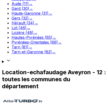
Aude
(
11
)
→
Gard
(
30
)
→
Haute-Garonne
(
31
)
→
Gers
(
32
)
→
Hérault
(
34
)
→
Lot
(
46
)
→
Lozère
(
48
)
→
Hautes-Pyrénées
(
65
)
→
Pyrénées-Orientales
(
66
)
→
Tarn
(
81
)
→
Tarn-et-Garonne
(
82
)
→
Location-echafaudage
Aveyron
-
12
:
toutes les communes du
département