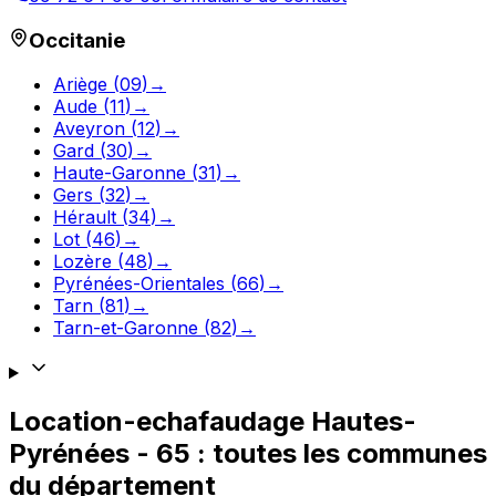
Occitanie
Ariège
(
09
)
→
Aude
(
11
)
→
Aveyron
(
12
)
→
Gard
(
30
)
→
Haute-Garonne
(
31
)
→
Gers
(
32
)
→
Hérault
(
34
)
→
Lot
(
46
)
→
Lozère
(
48
)
→
Pyrénées-Orientales
(
66
)
→
Tarn
(
81
)
→
Tarn-et-Garonne
(
82
)
→
Location-echafaudage
Hautes-
Pyrénées
-
65
: toutes les communes
du département