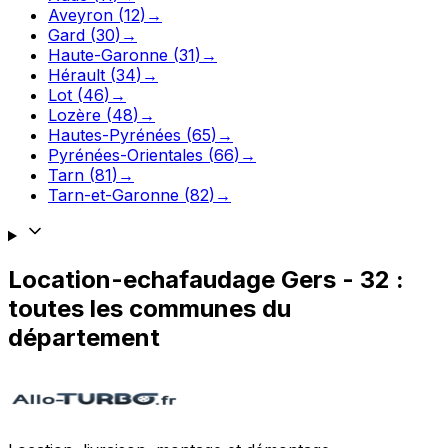
Aveyron
(
12
)
→
Gard
(
30
)
→
Haute-Garonne
(
31
)
→
Hérault
(
34
)
→
Lot
(
46
)
→
Lozère
(
48
)
→
Hautes-Pyrénées
(
65
)
→
Pyrénées-Orientales
(
66
)
→
Tarn
(
81
)
→
Tarn-et-Garonne
(
82
)
→
Location-echafaudage
Gers
-
32
:
toutes les communes du
département