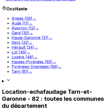
Occitanie
Ariège
(
09
)
→
Aude
(
11
)
→
Aveyron
(
12
)
→
Gard
(
30
)
→
Haute-Garonne
(
31
)
→
Gers
(
32
)
→
Hérault
(
34
)
→
Lot
(
46
)
→
Lozère
(
48
)
→
Hautes-Pyrénées
(
65
)
→
Pyrénées-Orientales
(
66
)
→
Tarn
(
81
)
→
Location-echafaudage
Tarn-et-
Garonne
-
82
: toutes les communes
du département