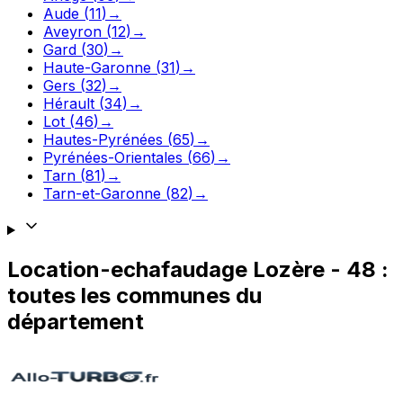
Aude
(
11
)
→
Aveyron
(
12
)
→
Gard
(
30
)
→
Haute-Garonne
(
31
)
→
Gers
(
32
)
→
Hérault
(
34
)
→
Lot
(
46
)
→
Hautes-Pyrénées
(
65
)
→
Pyrénées-Orientales
(
66
)
→
Tarn
(
81
)
→
Tarn-et-Garonne
(
82
)
→
Location-echafaudage
Lozère
-
48
:
toutes les communes du
département