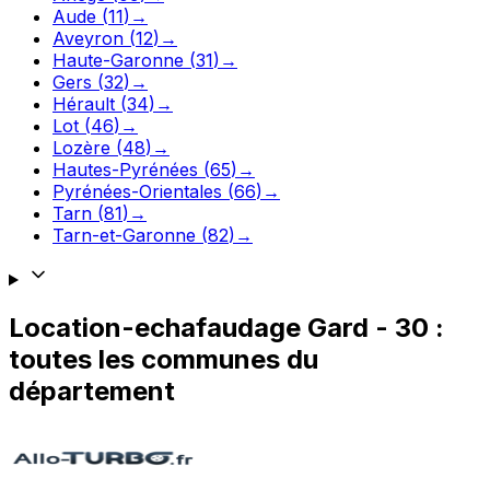
Aude
(
11
)
→
Aveyron
(
12
)
→
Haute-Garonne
(
31
)
→
Gers
(
32
)
→
Hérault
(
34
)
→
Lot
(
46
)
→
Lozère
(
48
)
→
Hautes-Pyrénées
(
65
)
→
Pyrénées-Orientales
(
66
)
→
Tarn
(
81
)
→
Tarn-et-Garonne
(
82
)
→
Location-echafaudage
Gard
-
30
:
toutes les communes du
département