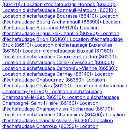
(
86470
)
›
Location d'échafaudage
Bonnes
(
86300
)
›
Location d'échafaudage
Bonneuil-Matours
(
86210
)
›
Location d'échafaudage
Bouresse
(
86410
)
›
Location
d'échafaudage
Bourg-Archambault
(
86390
)
›
Location
d'échafaudage
Bournand
(
86120
)
›
Location
d'échafaudage
Brigueil-le-Chantre
(
86290
)
›
Location
d'échafaudage
Brion
(
86160
)
›
Location d'échafaudage
Brux
(
86510
)
›
Location d'échafaudage
Buxerolles
(
86180
)
›
Location d'échafaudage
Buxeuil
(
37160
)
›
Location d'échafaudage
Ceaux-en-Loudun
(
86200
)
›
Location d'échafaudage
Celle-Lévescault
(
86600
)
›
Location d'échafaudage
Cenon-sur-Vienne
(
86530
)
›
Location d'échafaudage
Cernay
(
86140
)
›
Location
d'échafaudage
Chabournay
(
86380
)
›
Location
d'échafaudage
Chalais
(
86200
)
›
Location d'échafaudage
Chalandray
(
86190
)
›
Location d'échafaudage
Champagné-le-Sec
(
86510
)
›
Location d'échafaudage
Champagné-Saint-Hilaire
(
86160
)
›
Location
d'échafaudage
Champigny en Rochereau
(
86170
)
›
Location d'échafaudage
Champniers
(
86400
)
›
Location
d'échafaudage
Chapelle-Viviers
(
86300
)
›
Location
d'échafaudage
Charroux
(
86250
)
›
Location