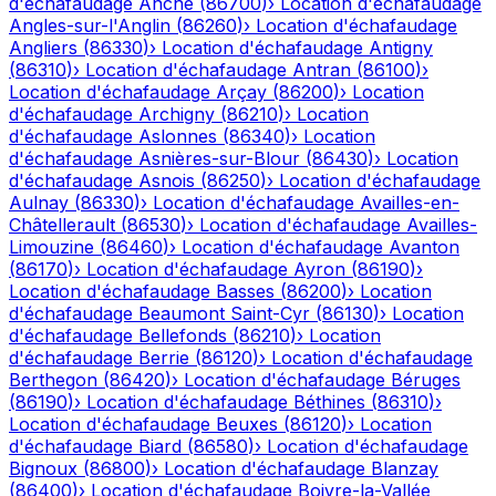
d'échafaudage
Anché
(
86700
)
›
Location d'échafaudage
Angles-sur-l'Anglin
(
86260
)
›
Location d'échafaudage
Angliers
(
86330
)
›
Location d'échafaudage
Antigny
(
86310
)
›
Location d'échafaudage
Antran
(
86100
)
›
Location d'échafaudage
Arçay
(
86200
)
›
Location
d'échafaudage
Archigny
(
86210
)
›
Location
d'échafaudage
Aslonnes
(
86340
)
›
Location
d'échafaudage
Asnières-sur-Blour
(
86430
)
›
Location
d'échafaudage
Asnois
(
86250
)
›
Location d'échafaudage
Aulnay
(
86330
)
›
Location d'échafaudage
Availles-en-
Châtellerault
(
86530
)
›
Location d'échafaudage
Availles-
Limouzine
(
86460
)
›
Location d'échafaudage
Avanton
(
86170
)
›
Location d'échafaudage
Ayron
(
86190
)
›
Location d'échafaudage
Basses
(
86200
)
›
Location
d'échafaudage
Beaumont Saint-Cyr
(
86130
)
›
Location
d'échafaudage
Bellefonds
(
86210
)
›
Location
d'échafaudage
Berrie
(
86120
)
›
Location d'échafaudage
Berthegon
(
86420
)
›
Location d'échafaudage
Béruges
(
86190
)
›
Location d'échafaudage
Béthines
(
86310
)
›
Location d'échafaudage
Beuxes
(
86120
)
›
Location
d'échafaudage
Biard
(
86580
)
›
Location d'échafaudage
Bignoux
(
86800
)
›
Location d'échafaudage
Blanzay
(
86400
)
›
Location d'échafaudage
Boivre-la-Vallée