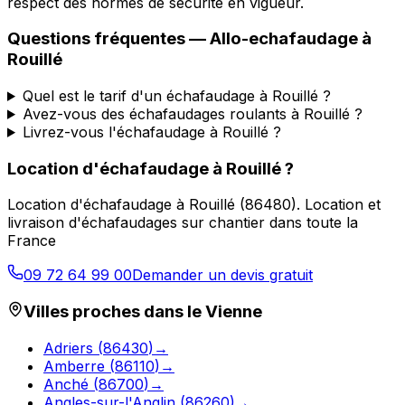
respect des normes de sécurité en vigueur.
Questions fréquentes —
Allo-echafaudage
à
Rouillé
Quel est le tarif d'un échafaudage à Rouillé ?
Avez-vous des échafaudages roulants à Rouillé ?
Livrez-vous l'échafaudage à Rouillé ?
Location d'échafaudage
à
Rouillé
?
Location d'échafaudage
à
Rouillé
(
86480
).
Location et
livraison d'échafaudages sur chantier dans toute la
France
09 72 64 99 00
Demander un devis gratuit
Villes proches dans le
Vienne
Adriers
(
86430
)
→
Amberre
(
86110
)
→
Anché
(
86700
)
→
Angles-sur-l'Anglin
(
86260
)
→