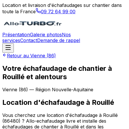
Location et livraison d'échafaudages sur chantier dans
toute la France
09 72 64 99 00
Présentation
Galerie photos
Nos
services
Contact
Demande de rappel
Retour au
Vienne
(
86
)
Votre échafaudage de chantier à
Rouillé et alentours
Vienne
(
86
) — Région
Nouvelle-Aquitaine
Location d'échafaudage
à
Rouillé
Vous cherchez une location d'échafaudage à Rouillé
(86480) ? Allo-echafaudage livre et installe des
échafaudages de chantier à Rouillé et dans les