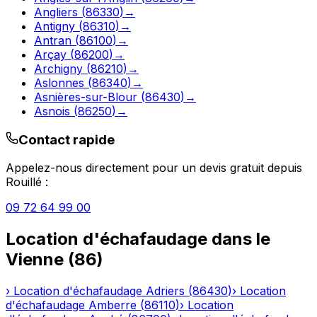
Angliers
(
86330
)
→
Antigny
(
86310
)
→
Antran
(
86100
)
→
Arçay
(
86200
)
→
Archigny
(
86210
)
→
Aslonnes
(
86340
)
→
Asnières-sur-Blour
(
86430
)
→
Asnois
(
86250
)
→
Contact rapide
Appelez-nous directement pour un devis gratuit depuis
Rouillé
:
09 72 64 99 00
Location d'échafaudage
dans le
Vienne
(
86
)
›
Location d'échafaudage
Adriers
(
86430
)
›
Location
d'échafaudage
Amberre
(
86110
)
›
Location