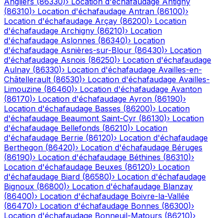
Angliers
(
86330
)
›
Location d'échafaudage
Antigny
(
86310
)
›
Location d'échafaudage
Antran
(
86100
)
›
Location d'échafaudage
Arçay
(
86200
)
›
Location
d'échafaudage
Archigny
(
86210
)
›
Location
d'échafaudage
Aslonnes
(
86340
)
›
Location
d'échafaudage
Asnières-sur-Blour
(
86430
)
›
Location
d'échafaudage
Asnois
(
86250
)
›
Location d'échafaudage
Aulnay
(
86330
)
›
Location d'échafaudage
Availles-en-
Châtellerault
(
86530
)
›
Location d'échafaudage
Availles-
Limouzine
(
86460
)
›
Location d'échafaudage
Avanton
(
86170
)
›
Location d'échafaudage
Ayron
(
86190
)
›
Location d'échafaudage
Basses
(
86200
)
›
Location
d'échafaudage
Beaumont Saint-Cyr
(
86130
)
›
Location
d'échafaudage
Bellefonds
(
86210
)
›
Location
d'échafaudage
Berrie
(
86120
)
›
Location d'échafaudage
Berthegon
(
86420
)
›
Location d'échafaudage
Béruges
(
86190
)
›
Location d'échafaudage
Béthines
(
86310
)
›
Location d'échafaudage
Beuxes
(
86120
)
›
Location
d'échafaudage
Biard
(
86580
)
›
Location d'échafaudage
Bignoux
(
86800
)
›
Location d'échafaudage
Blanzay
(
86400
)
›
Location d'échafaudage
Boivre-la-Vallée
(
86470
)
›
Location d'échafaudage
Bonnes
(
86300
)
›
Location d'échafaudage
Bonneuil-Matours
(
86210
)
›