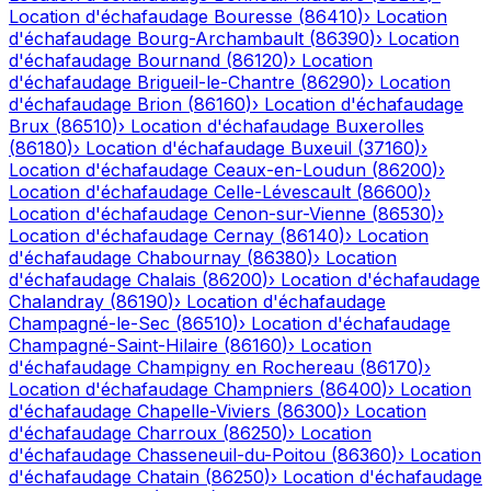
Location d'échafaudage
Bouresse
(
86410
)
›
Location
d'échafaudage
Bourg-Archambault
(
86390
)
›
Location
d'échafaudage
Bournand
(
86120
)
›
Location
d'échafaudage
Brigueil-le-Chantre
(
86290
)
›
Location
d'échafaudage
Brion
(
86160
)
›
Location d'échafaudage
Brux
(
86510
)
›
Location d'échafaudage
Buxerolles
(
86180
)
›
Location d'échafaudage
Buxeuil
(
37160
)
›
Location d'échafaudage
Ceaux-en-Loudun
(
86200
)
›
Location d'échafaudage
Celle-Lévescault
(
86600
)
›
Location d'échafaudage
Cenon-sur-Vienne
(
86530
)
›
Location d'échafaudage
Cernay
(
86140
)
›
Location
d'échafaudage
Chabournay
(
86380
)
›
Location
d'échafaudage
Chalais
(
86200
)
›
Location d'échafaudage
Chalandray
(
86190
)
›
Location d'échafaudage
Champagné-le-Sec
(
86510
)
›
Location d'échafaudage
Champagné-Saint-Hilaire
(
86160
)
›
Location
d'échafaudage
Champigny en Rochereau
(
86170
)
›
Location d'échafaudage
Champniers
(
86400
)
›
Location
d'échafaudage
Chapelle-Viviers
(
86300
)
›
Location
d'échafaudage
Charroux
(
86250
)
›
Location
d'échafaudage
Chasseneuil-du-Poitou
(
86360
)
›
Location
d'échafaudage
Chatain
(
86250
)
›
Location d'échafaudage