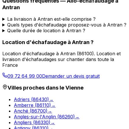
Questions fréquentes —
Allo-echafaudage
à
Antran
La livraison à Antran est-elle comprise ?
Quels types d'échafaudage proposez-vous à Antran ?
Quelle durée de location à Antran ?
Location d'échafaudage
à
Antran
?
Location d'échafaudage
à
Antran
(
86100
).
Location et
livraison d'échafaudages sur chantier dans toute la
France
09 72 64 99 00
Demander un devis gratuit
Villes proches dans le
Vienne
Adriers
(
86430
)
→
Amberre
(
86110
)
→
Anché
(
86700
)
→
Angles-sur-l'Anglin
(
86260
)
→
Angliers
(
86330
)
→
Antigny
(
86310
)
→