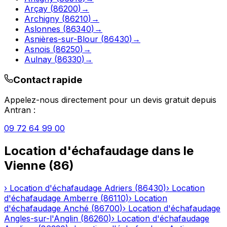
Arçay
(
86200
)
→
Archigny
(
86210
)
→
Aslonnes
(
86340
)
→
Asnières-sur-Blour
(
86430
)
→
Asnois
(
86250
)
→
Aulnay
(
86330
)
→
Contact rapide
Appelez-nous directement pour un devis gratuit depuis
Antran
:
09 72 64 99 00
Location d'échafaudage
dans le
Vienne
(
86
)
›
Location d'échafaudage
Adriers
(
86430
)
›
Location
d'échafaudage
Amberre
(
86110
)
›
Location
d'échafaudage
Anché
(
86700
)
›
Location d'échafaudage
Angles-sur-l'Anglin
(
86260
)
›
Location d'échafaudage