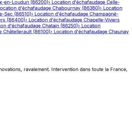
x-en-Loudun
(
86200
)
›
Location d'échafaudage
Celle-
ocation d'échafaudage
Chabournay
(
86380
)
›
Location
e-Sec
(
86510
)
›
Location d'échafaudage
Champagné-
rs
(
86400
)
›
Location d'échafaudage
Chapelle-Viviers
ion d'échafaudage
Chatain
(
86250
)
›
Location
e
Châtellerault
(
86100
)
›
Location d'échafaudage
Chaunay
novations, ravalement. Intervention dans toute la France,