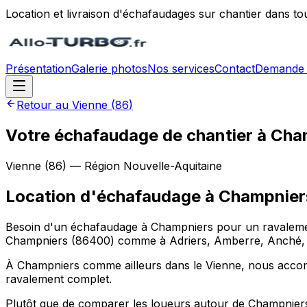
Location et livraison d'échafaudages sur chantier dans to
Présentation
Galerie photos
Nos services
Contact
Demande 
Retour au
Vienne
(
86
)
Votre échafaudage de chantier à Cha
Vienne
(
86
) — Région
Nouvelle-Aquitaine
Location d'échafaudage
à
Champnier
Besoin d'un échafaudage à Champniers pour un ravalement,
Champniers (86400) comme à Adriers, Amberre, Anché, p
À Champniers comme ailleurs dans le Vienne, nous accompa
ravalement complet.
Plutôt que de comparer les loueurs autour de Champniers 