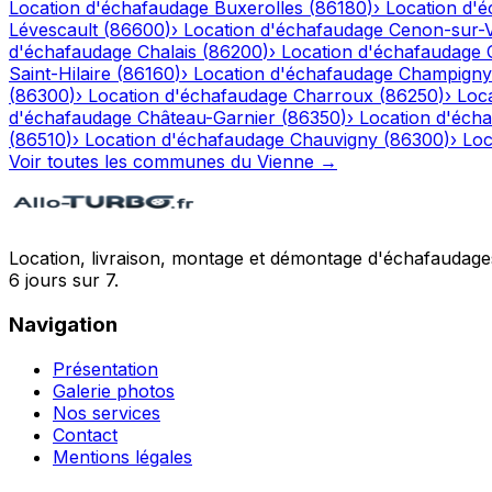
Location d'échafaudage
Buxerolles
(
86180
)
›
Location d'
Lévescault
(
86600
)
›
Location d'échafaudage
Cenon-sur-
d'échafaudage
Chalais
(
86200
)
›
Location d'échafaudage
Saint-Hilaire
(
86160
)
›
Location d'échafaudage
Champigny
(
86300
)
›
Location d'échafaudage
Charroux
(
86250
)
›
Loc
d'échafaudage
Château-Garnier
(
86350
)
›
Location d'éch
(
86510
)
›
Location d'échafaudage
Chauvigny
(
86300
)
›
Loc
Voir toutes les communes du
Vienne
→
Location, livraison, montage et démontage d'échafaudages
6 jours sur 7.
Navigation
Présentation
Galerie photos
Nos services
Contact
Mentions légales