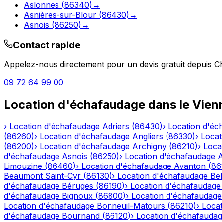
Aslonnes
(
86340
)
→
Asnières-sur-Blour
(
86430
)
→
Asnois
(
86250
)
→
Contact rapide
Appelez-nous directement pour un devis gratuit depuis
C
09 72 64 99 00
Location d'échafaudage
dans le
Vien
›
Location d'échafaudage
Adriers
(
86430
)
›
Location d'éc
(
86260
)
›
Location d'échafaudage
Angliers
(
86330
)
›
Locat
(
86200
)
›
Location d'échafaudage
Archigny
(
86210
)
›
Loca
d'échafaudage
Asnois
(
86250
)
›
Location d'échafaudage
A
Limouzine
(
86460
)
›
Location d'échafaudage
Avanton
(
86
Beaumont Saint-Cyr
(
86130
)
›
Location d'échafaudage
Bel
d'échafaudage
Béruges
(
86190
)
›
Location d'échafaudage
d'échafaudage
Bignoux
(
86800
)
›
Location d'échafaudage
Location d'échafaudage
Bonneuil-Matours
(
86210
)
›
Loca
d'échafaudage
Bournand
(
86120
)
›
Location d'échafauda