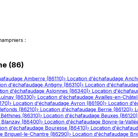
hampniers
:
ne
(
86
)
hafaudage
Amberre
(
86110
)
›
Location d'échafaudage
Anch
ion d'échafaudage
Antigny
(
86310
)
›
Location d'échafauda
tion d'échafaudage
Aslonnes
(
86340
)
›
Location d'échafau
ulnay
(
86330
)
›
Location d'échafaudage
Availles-en-Châtel
170
)
›
Location d'échafaudage
Ayron
(
86190
)
›
Location d'
lefonds
(
86210
)
›
Location d'échafaudage
Berrie
(
86120
)
›
L
Béthines
(
86310
)
›
Location d'échafaudage
Beuxes
(
86120
)
Blanzay
(
86400
)
›
Location d'échafaudage
Boivre-la-Vallé
tion d'échafaudage
Bouresse
(
86410
)
›
Location d'échafau
ge
Brigueil-le-Chantre
(
86290
)
›
Location d'échafaudage
Bri