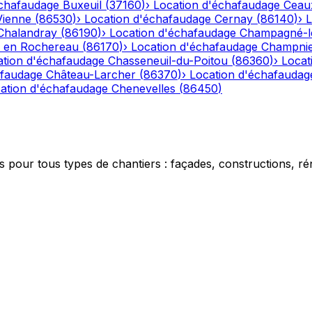
échafaudage
Buxeuil
(
37160
)
›
Location d'échafaudage
Ceau
Vienne
(
86530
)
›
Location d'échafaudage
Cernay
(
86140
)
›
L
Chalandray
(
86190
)
›
Location d'échafaudage
Champagné-l
 en Rochereau
(
86170
)
›
Location d'échafaudage
Champnie
ation d'échafaudage
Chasseneuil-du-Poitou
(
86360
)
›
Locat
afaudage
Château-Larcher
(
86370
)
›
Location d'échafaudag
ation d'échafaudage
Chenevelles
(
86450
)
 pour tous types de chantiers : façades, constructions, ré