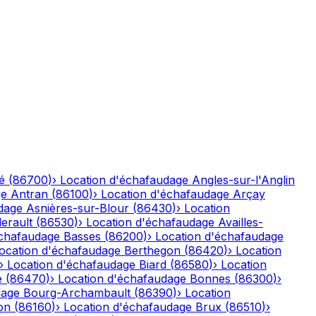
é
(
86700
)
›
Location d'échafaudage
Angles-sur-l'Anglin
ge
Antran
(
86100
)
›
Location d'échafaudage
Arçay
dage
Asnières-sur-Blour
(
86430
)
›
Location
lerault
(
86530
)
›
Location d'échafaudage
Availles-
échafaudage
Basses
(
86200
)
›
Location d'échafaudage
ocation d'échafaudage
Berthegon
(
86420
)
›
Location
›
Location d'échafaudage
Biard
(
86580
)
›
Location
e
(
86470
)
›
Location d'échafaudage
Bonnes
(
86300
)
›
dage
Bourg-Archambault
(
86390
)
›
Location
on
(
86160
)
›
Location d'échafaudage
Brux
(
86510
)
›