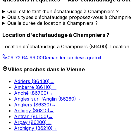
Quel est le tarif d'un échafaudage à Champniers ?
Quels types d'échafaudage proposez-vous à Champnie
Quelle durée de location à Champniers ?
Location d'échafaudage
à
Champniers
?
Location d'échafaudage
à
Champniers
(
86400
).
Location 
09 72 64 99 00
Demander un devis gratuit
Villes proches dans le
Vienne
Adriers
(
86430
)
→
Amberre
(
86110
)
→
Anché
(
86700
)
→
Angles-sur-l'Anglin
(
86260
)
→
Angliers
(
86330
)
→
Antigny
(
86310
)
→
Antran
(
86100
)
→
Arçay
(
86200
)
→
Archigny
(
86210
)
→