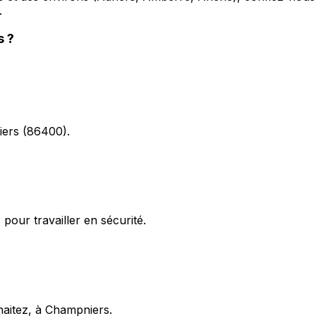
.
s
?
iers (86400).
pour travailler en sécurité.
haitez, à Champniers.