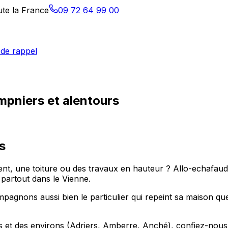
ute la France
09 72 64 99 00
de rappel
mpniers et alentours
s
 une toiture ou des travaux en hauteur ? Allo-echafaudage
artout dans le Vienne.
gnons aussi bien le particulier qui repeint sa maison que
et des environs (Adriers, Amberre, Anché), confiez-nous la