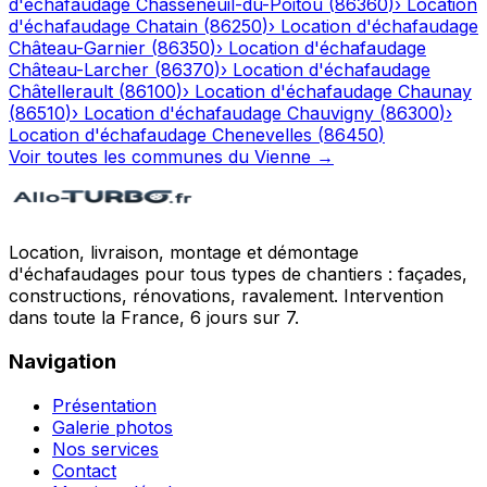
d'échafaudage
Chasseneuil-du-Poitou
(
86360
)
›
Location
d'échafaudage
Chatain
(
86250
)
›
Location d'échafaudage
Château-Garnier
(
86350
)
›
Location d'échafaudage
Château-Larcher
(
86370
)
›
Location d'échafaudage
Châtellerault
(
86100
)
›
Location d'échafaudage
Chaunay
(
86510
)
›
Location d'échafaudage
Chauvigny
(
86300
)
›
Location d'échafaudage
Chenevelles
(
86450
)
Voir toutes les communes du
Vienne
→
Location, livraison, montage et démontage
d'échafaudages pour tous types de chantiers : façades,
constructions, rénovations, ravalement. Intervention
dans toute la France, 6 jours sur 7.
Navigation
Présentation
Galerie photos
Nos services
Contact