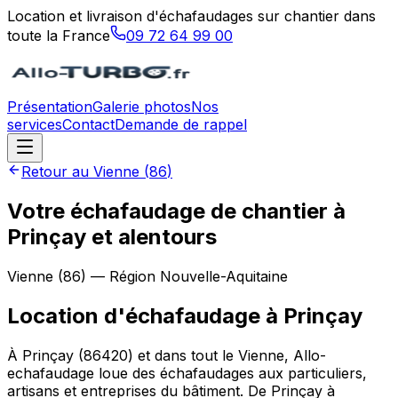
Location et livraison d'échafaudages sur chantier dans
toute la France
09 72 64 99 00
Présentation
Galerie photos
Nos
services
Contact
Demande de rappel
Retour au
Vienne
(
86
)
Votre échafaudage de chantier à
Prinçay et alentours
Vienne
(
86
) — Région
Nouvelle-Aquitaine
Location d'échafaudage
à
Prinçay
À Prinçay (86420) et dans tout le Vienne, Allo-
echafaudage loue des échafaudages aux particuliers,
artisans et entreprises du bâtiment. De Prinçay à