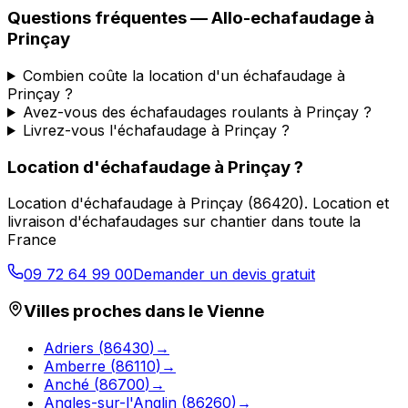
Questions fréquentes —
Allo-echafaudage
à
Prinçay
Combien coûte la location d'un échafaudage à
Prinçay ?
Avez-vous des échafaudages roulants à Prinçay ?
Livrez-vous l'échafaudage à Prinçay ?
Location d'échafaudage
à
Prinçay
?
Location d'échafaudage
à
Prinçay
(
86420
).
Location et
livraison d'échafaudages sur chantier dans toute la
France
09 72 64 99 00
Demander un devis gratuit
Villes proches dans le
Vienne
Adriers
(
86430
)
→
Amberre
(
86110
)
→
Anché
(
86700
)
→
Angles-sur-l'Anglin
(
86260
)
→