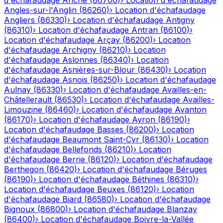
d'échafaudage
Anché
(
86700
)
›
Location d'échafaudage
Angles-sur-l'Anglin
(
86260
)
›
Location d'échafaudage
Angliers
(
86330
)
›
Location d'échafaudage
Antigny
(
86310
)
›
Location d'échafaudage
Antran
(
86100
)
›
Location d'échafaudage
Arçay
(
86200
)
›
Location
d'échafaudage
Archigny
(
86210
)
›
Location
d'échafaudage
Aslonnes
(
86340
)
›
Location
d'échafaudage
Asnières-sur-Blour
(
86430
)
›
Location
d'échafaudage
Asnois
(
86250
)
›
Location d'échafaudage
Aulnay
(
86330
)
›
Location d'échafaudage
Availles-en-
Châtellerault
(
86530
)
›
Location d'échafaudage
Availles-
Limouzine
(
86460
)
›
Location d'échafaudage
Avanton
(
86170
)
›
Location d'échafaudage
Ayron
(
86190
)
›
Location d'échafaudage
Basses
(
86200
)
›
Location
d'échafaudage
Beaumont Saint-Cyr
(
86130
)
›
Location
d'échafaudage
Bellefonds
(
86210
)
›
Location
d'échafaudage
Berrie
(
86120
)
›
Location d'échafaudage
Berthegon
(
86420
)
›
Location d'échafaudage
Béruges
(
86190
)
›
Location d'échafaudage
Béthines
(
86310
)
›
Location d'échafaudage
Beuxes
(
86120
)
›
Location
d'échafaudage
Biard
(
86580
)
›
Location d'échafaudage
Bignoux
(
86800
)
›
Location d'échafaudage
Blanzay
(
86400
)
›
Location d'échafaudage
Boivre-la-Vallée