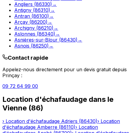
Angliers
(
86330
)
→
Antigny
(
86310
)
→
Antran
(
86100
)
→
Arçay
(
86200
)
→
Archigny
(
86210
)
→
Aslonnes
(
86340
)
→
Asnières-sur-Blour
(
86430
)
→
Asnois
(
86250
)
→
Contact rapide
Appelez-nous directement pour un devis gratuit depuis
Prinçay
:
09 72 64 99 00
Location d'échafaudage
dans le
Vienne
(
86
)
›
Location d'échafaudage
Adriers
(
86430
)
›
Location
d'échafaudage
Amberre
(
86110
)
›
Location