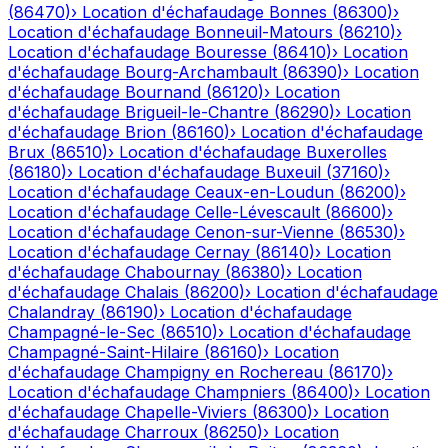
(
86470
)
›
Location d'échafaudage
Bonnes
(
86300
)
›
Location d'échafaudage
Bonneuil-Matours
(
86210
)
›
Location d'échafaudage
Bouresse
(
86410
)
›
Location
d'échafaudage
Bourg-Archambault
(
86390
)
›
Location
d'échafaudage
Bournand
(
86120
)
›
Location
d'échafaudage
Brigueil-le-Chantre
(
86290
)
›
Location
d'échafaudage
Brion
(
86160
)
›
Location d'échafaudage
Brux
(
86510
)
›
Location d'échafaudage
Buxerolles
(
86180
)
›
Location d'échafaudage
Buxeuil
(
37160
)
›
Location d'échafaudage
Ceaux-en-Loudun
(
86200
)
›
Location d'échafaudage
Celle-Lévescault
(
86600
)
›
Location d'échafaudage
Cenon-sur-Vienne
(
86530
)
›
Location d'échafaudage
Cernay
(
86140
)
›
Location
d'échafaudage
Chabournay
(
86380
)
›
Location
d'échafaudage
Chalais
(
86200
)
›
Location d'échafaudage
Chalandray
(
86190
)
›
Location d'échafaudage
Champagné-le-Sec
(
86510
)
›
Location d'échafaudage
Champagné-Saint-Hilaire
(
86160
)
›
Location
d'échafaudage
Champigny en Rochereau
(
86170
)
›
Location d'échafaudage
Champniers
(
86400
)
›
Location
d'échafaudage
Chapelle-Viviers
(
86300
)
›
Location
d'échafaudage
Charroux
(
86250
)
›
Location