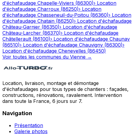
d'échafaudage
Chapelle-Viviers
(
86300
)
›
Location
d'échafaudage
Charroux
(
86250
)
›
Location
d'échafaudage
Chasseneuil-du-Poitou
(
86360
)
›
Location
d'échafaudage
Chatain
(
86250
)
›
Location d'échafaudage
Château-Garnier
(
86350
)
›
Location d'échafaudage
Château-Larcher
(
86370
)
›
Location d'échafaudage
Châtellerault
(
86100
)
›
Location d'échafaudage
Chaunay
(
86510
)
›
Location d'échafaudage
Chauvigny
(
86300
)
›
Location d'échafaudage
Chenevelles
(
86450
)
Voir toutes les communes du
Vienne
→
Location, livraison, montage et démontage
d'échafaudages pour tous types de chantiers : façades,
constructions, rénovations, ravalement. Intervention
dans toute la France, 6 jours sur 7.
Navigation
Présentation
Galerie photos