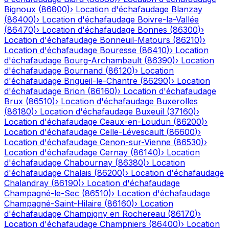
Bignoux
(
86800
)
›
Location d'échafaudage
Blanzay
(
86400
)
›
Location d'échafaudage
Boivre-la-Vallée
(
86470
)
›
Location d'échafaudage
Bonnes
(
86300
)
›
Location d'échafaudage
Bonneuil-Matours
(
86210
)
›
Location d'échafaudage
Bouresse
(
86410
)
›
Location
d'échafaudage
Bourg-Archambault
(
86390
)
›
Location
d'échafaudage
Bournand
(
86120
)
›
Location
d'échafaudage
Brigueil-le-Chantre
(
86290
)
›
Location
d'échafaudage
Brion
(
86160
)
›
Location d'échafaudage
Brux
(
86510
)
›
Location d'échafaudage
Buxerolles
(
86180
)
›
Location d'échafaudage
Buxeuil
(
37160
)
›
Location d'échafaudage
Ceaux-en-Loudun
(
86200
)
›
Location d'échafaudage
Celle-Lévescault
(
86600
)
›
Location d'échafaudage
Cenon-sur-Vienne
(
86530
)
›
Location d'échafaudage
Cernay
(
86140
)
›
Location
d'échafaudage
Chabournay
(
86380
)
›
Location
d'échafaudage
Chalais
(
86200
)
›
Location d'échafaudage
Chalandray
(
86190
)
›
Location d'échafaudage
Champagné-le-Sec
(
86510
)
›
Location d'échafaudage
Champagné-Saint-Hilaire
(
86160
)
›
Location
d'échafaudage
Champigny en Rochereau
(
86170
)
›
Location d'échafaudage
Champniers
(
86400
)
›
Location