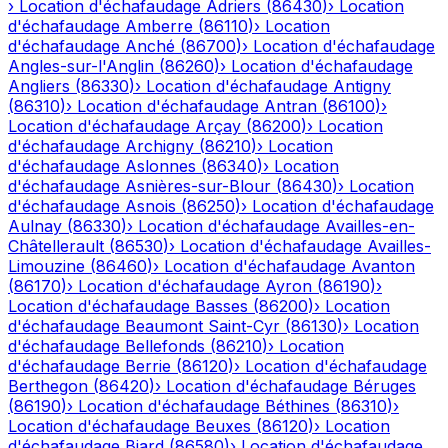
›
Location d'échafaudage
Adriers
(
86430
)
›
Location
d'échafaudage
Amberre
(
86110
)
›
Location
d'échafaudage
Anché
(
86700
)
›
Location d'échafaudage
Angles-sur-l'Anglin
(
86260
)
›
Location d'échafaudage
Angliers
(
86330
)
›
Location d'échafaudage
Antigny
(
86310
)
›
Location d'échafaudage
Antran
(
86100
)
›
Location d'échafaudage
Arçay
(
86200
)
›
Location
d'échafaudage
Archigny
(
86210
)
›
Location
d'échafaudage
Aslonnes
(
86340
)
›
Location
d'échafaudage
Asnières-sur-Blour
(
86430
)
›
Location
d'échafaudage
Asnois
(
86250
)
›
Location d'échafaudage
Aulnay
(
86330
)
›
Location d'échafaudage
Availles-en-
Châtellerault
(
86530
)
›
Location d'échafaudage
Availles-
Limouzine
(
86460
)
›
Location d'échafaudage
Avanton
(
86170
)
›
Location d'échafaudage
Ayron
(
86190
)
›
Location d'échafaudage
Basses
(
86200
)
›
Location
d'échafaudage
Beaumont Saint-Cyr
(
86130
)
›
Location
d'échafaudage
Bellefonds
(
86210
)
›
Location
d'échafaudage
Berrie
(
86120
)
›
Location d'échafaudage
Berthegon
(
86420
)
›
Location d'échafaudage
Béruges
(
86190
)
›
Location d'échafaudage
Béthines
(
86310
)
›
Location d'échafaudage
Beuxes
(
86120
)
›
Location
d'échafaudage
Biard
(
86580
)
›
Location d'échafaudage