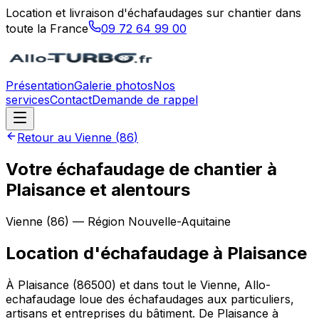
Location et livraison d'échafaudages sur chantier dans
toute la France
09 72 64 99 00
Présentation
Galerie photos
Nos
services
Contact
Demande de rappel
Retour au
Vienne
(
86
)
Votre échafaudage de chantier à
Plaisance et alentours
Vienne
(
86
) — Région
Nouvelle-Aquitaine
Location d'échafaudage
à
Plaisance
À Plaisance (86500) et dans tout le Vienne, Allo-
echafaudage loue des échafaudages aux particuliers,
artisans et entreprises du bâtiment. De Plaisance à