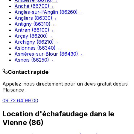
Anché
(
86700
)
→
Angles-sur-l'Anglin
(
86260
)
→
Angliers
(
86330
)
→
Antigny
(
86310
)
→
Antran
(
86100
)
→
Arçay
(
86200
)
→
Archigny
(
86210
)
→
Aslonnes
(
86340
)
→
Asnières-sur-Blour
(
86430
)
→
Asnois
(
86250
)
→
Contact rapide
Appelez-nous directement pour un devis gratuit depuis
Plaisance
:
09 72 64 99 00
Location d'échafaudage
dans le
Vienne
(
86
)