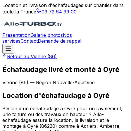
Location et livraison d'échafaudages sur chantier dans
toute la France
09 72 64 99 00
Présentation
Galerie photos
Nos
services
Contact
Demande de rappel
Retour au
Vienne
(
86
)
Échafaudage livré et monté à Oyré
Vienne
(
86
) — Région
Nouvelle-Aquitaine
Location d'échafaudage
à
Oyré
Besoin d'un échafaudage à Oyré pour un ravalement,
une toiture ou des travaux en hauteur ? Allo-
echafaudage assure la location, la livraison et le
montage à Oyré (86220) comme à Adriers, Amberre,