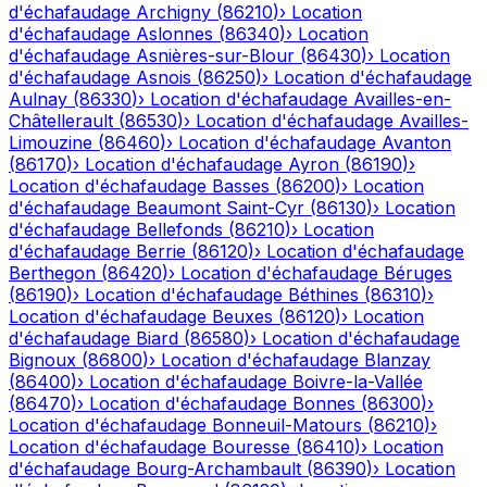
d'échafaudage
Archigny
(
86210
)
›
Location
d'échafaudage
Aslonnes
(
86340
)
›
Location
d'échafaudage
Asnières-sur-Blour
(
86430
)
›
Location
d'échafaudage
Asnois
(
86250
)
›
Location d'échafaudage
Aulnay
(
86330
)
›
Location d'échafaudage
Availles-en-
Châtellerault
(
86530
)
›
Location d'échafaudage
Availles-
Limouzine
(
86460
)
›
Location d'échafaudage
Avanton
(
86170
)
›
Location d'échafaudage
Ayron
(
86190
)
›
Location d'échafaudage
Basses
(
86200
)
›
Location
d'échafaudage
Beaumont Saint-Cyr
(
86130
)
›
Location
d'échafaudage
Bellefonds
(
86210
)
›
Location
d'échafaudage
Berrie
(
86120
)
›
Location d'échafaudage
Berthegon
(
86420
)
›
Location d'échafaudage
Béruges
(
86190
)
›
Location d'échafaudage
Béthines
(
86310
)
›
Location d'échafaudage
Beuxes
(
86120
)
›
Location
d'échafaudage
Biard
(
86580
)
›
Location d'échafaudage
Bignoux
(
86800
)
›
Location d'échafaudage
Blanzay
(
86400
)
›
Location d'échafaudage
Boivre-la-Vallée
(
86470
)
›
Location d'échafaudage
Bonnes
(
86300
)
›
Location d'échafaudage
Bonneuil-Matours
(
86210
)
›
Location d'échafaudage
Bouresse
(
86410
)
›
Location
d'échafaudage
Bourg-Archambault
(
86390
)
›
Location