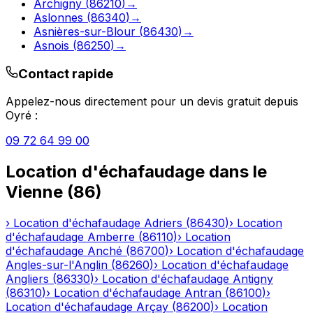
Archigny
(
86210
)
→
Aslonnes
(
86340
)
→
Asnières-sur-Blour
(
86430
)
→
Asnois
(
86250
)
→
Contact rapide
Appelez-nous directement pour un devis gratuit depuis
Oyré
:
09 72 64 99 00
Location d'échafaudage
dans le
Vienne
(
86
)
›
Location d'échafaudage
Adriers
(
86430
)
›
Location
d'échafaudage
Amberre
(
86110
)
›
Location
d'échafaudage
Anché
(
86700
)
›
Location d'échafaudage
Angles-sur-l'Anglin
(
86260
)
›
Location d'échafaudage
Angliers
(
86330
)
›
Location d'échafaudage
Antigny
(
86310
)
›
Location d'échafaudage
Antran
(
86100
)
›
Location d'échafaudage
Arçay
(
86200
)
›
Location