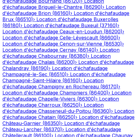
d'échafaudage
Bournand
(
86120
)
›
Location
d'échafaudage
Brigueil-le-Chantre
(
86290
)
›
Location
d'échafaudage
Brion
(
86160
)
›
Location d'échafaudage
Brux
(
86510
)
›
Location d'échafaudage
Buxerolles
(
86180
)
›
Location d'échafaudage
Buxeuil
(
37160
)
›
Location d'échafaudage
Ceaux-en-Loudun
(
86200
)
›
Location d'échafaudage
Celle-Lévescault
(
86600
)
›
Location d'échafaudage
Cenon-sur-Vienne
(
86530
)
›
Location d'échafaudage
Cernay
(
86140
)
›
Location
d'échafaudage
Chabournay
(
86380
)
›
Location
d'échafaudage
Chalais
(
86200
)
›
Location d'échafaudage
Chalandray
(
86190
)
›
Location d'échafaudage
Champagné-le-Sec
(
86510
)
›
Location d'échafaudage
Champagné-Saint-Hilaire
(
86160
)
›
Location
d'échafaudage
Champigny en Rochereau
(
86170
)
›
Location d'échafaudage
Champniers
(
86400
)
›
Location
d'échafaudage
Chapelle-Viviers
(
86300
)
›
Location
d'échafaudage
Charroux
(
86250
)
›
Location
d'échafaudage
Chasseneuil-du-Poitou
(
86360
)
›
Location
d'échafaudage
Chatain
(
86250
)
›
Location d'échafaudage
Château-Garnier
(
86350
)
›
Location d'échafaudage
Château-Larcher
(
86370
)
›
Location d'échafaudage
Châtellerault
(
86100
)
›
Location d'échafaudage
Chaunay