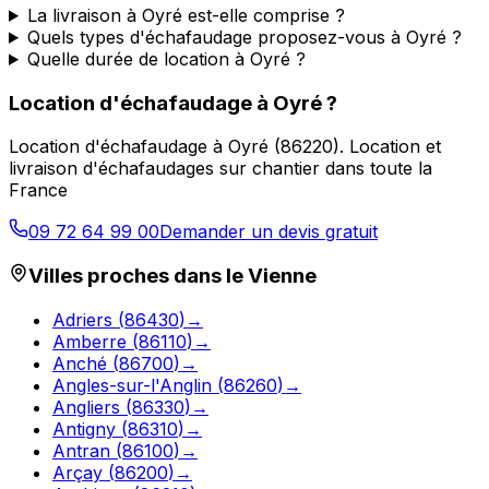
La livraison à Oyré est-elle comprise ?
Quels types d'échafaudage proposez-vous à Oyré ?
Quelle durée de location à Oyré ?
Location d'échafaudage
à
Oyré
?
Location d'échafaudage
à
Oyré
(
86220
).
Location et
livraison d'échafaudages sur chantier dans toute la
France
09 72 64 99 00
Demander un devis gratuit
Villes proches dans le
Vienne
Adriers
(
86430
)
→
Amberre
(
86110
)
→
Anché
(
86700
)
→
Angles-sur-l'Anglin
(
86260
)
→
Angliers
(
86330
)
→
Antigny
(
86310
)
→
Antran
(
86100
)
→
Arçay
(
86200
)
→