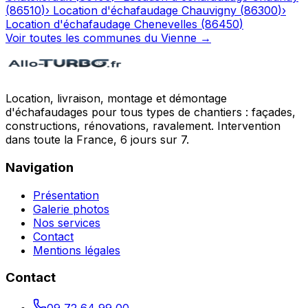
(
86510
)
›
Location d'échafaudage
Chauvigny
(
86300
)
›
Location d'échafaudage
Chenevelles
(
86450
)
Voir toutes les communes du
Vienne
→
Location, livraison, montage et démontage
d'échafaudages pour tous types de chantiers : façades,
constructions, rénovations, ravalement. Intervention
dans toute la France, 6 jours sur 7.
Navigation
Présentation
Galerie photos
Nos services
Contact
Mentions légales
Contact
09 72 64 99 00