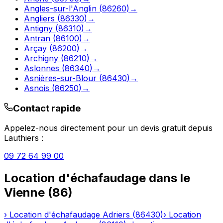
Angles-sur-l'Anglin
(
86260
)
→
Angliers
(
86330
)
→
Antigny
(
86310
)
→
Antran
(
86100
)
→
Arçay
(
86200
)
→
Archigny
(
86210
)
→
Aslonnes
(
86340
)
→
Asnières-sur-Blour
(
86430
)
→
Asnois
(
86250
)
→
Contact rapide
Appelez-nous directement pour un devis gratuit depuis
Lauthiers
:
09 72 64 99 00
Location d'échafaudage
dans le
Vienne
(
86
)
›
Location d'échafaudage
Adriers
(
86430
)
›
Location