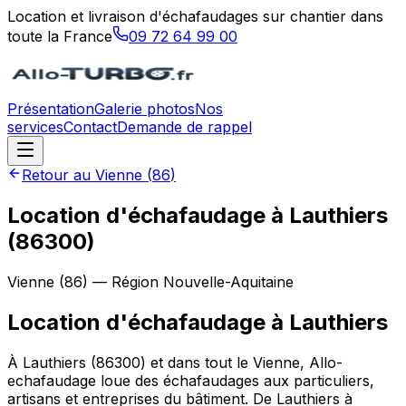
Location et livraison d'échafaudages sur chantier dans
toute la France
09 72 64 99 00
Présentation
Galerie photos
Nos
services
Contact
Demande de rappel
Retour au
Vienne
(
86
)
Location d'échafaudage à Lauthiers
(86300)
Vienne
(
86
) — Région
Nouvelle-Aquitaine
Location d'échafaudage
à
Lauthiers
À Lauthiers (86300) et dans tout le Vienne, Allo-
echafaudage loue des échafaudages aux particuliers,
artisans et entreprises du bâtiment. De Lauthiers à