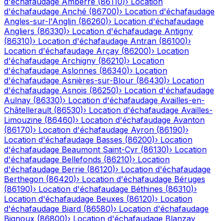
d'échafaudage
Amberre
(
86110
)
›
Location
d'échafaudage
Anché
(
86700
)
›
Location d'échafaudage
Angles-sur-l'Anglin
(
86260
)
›
Location d'échafaudage
Angliers
(
86330
)
›
Location d'échafaudage
Antigny
(
86310
)
›
Location d'échafaudage
Antran
(
86100
)
›
Location d'échafaudage
Arçay
(
86200
)
›
Location
d'échafaudage
Archigny
(
86210
)
›
Location
d'échafaudage
Aslonnes
(
86340
)
›
Location
d'échafaudage
Asnières-sur-Blour
(
86430
)
›
Location
d'échafaudage
Asnois
(
86250
)
›
Location d'échafaudage
Aulnay
(
86330
)
›
Location d'échafaudage
Availles-en-
Châtellerault
(
86530
)
›
Location d'échafaudage
Availles-
Limouzine
(
86460
)
›
Location d'échafaudage
Avanton
(
86170
)
›
Location d'échafaudage
Ayron
(
86190
)
›
Location d'échafaudage
Basses
(
86200
)
›
Location
d'échafaudage
Beaumont Saint-Cyr
(
86130
)
›
Location
d'échafaudage
Bellefonds
(
86210
)
›
Location
d'échafaudage
Berrie
(
86120
)
›
Location d'échafaudage
Berthegon
(
86420
)
›
Location d'échafaudage
Béruges
(
86190
)
›
Location d'échafaudage
Béthines
(
86310
)
›
Location d'échafaudage
Beuxes
(
86120
)
›
Location
d'échafaudage
Biard
(
86580
)
›
Location d'échafaudage
Bignoux
(
86800
)
›
Location d'échafaudage
Blanzay