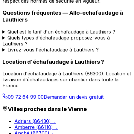
respect des normes de sécurité en vigueur.
Questions fréquentes —
Allo-echafaudage
à
Lauthiers
Quel est le tarif d'un échafaudage à Lauthiers ?
Quels types d'échafaudage proposez-vous à
Lauthiers ?
Livrez-vous l'échafaudage à Lauthiers ?
Location d'échafaudage
à
Lauthiers
?
Location d'échafaudage
à
Lauthiers
(
86300
).
Location et
livraison d'échafaudages sur chantier dans toute la
France
09 72 64 99 00
Demander un devis gratuit
Villes proches dans le
Vienne
Adriers
(
86430
)
→
Amberre
(
86110
)
→
Anché
(
86700
)
→