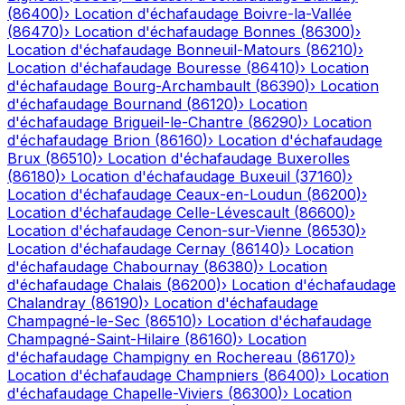
(
86400
)
›
Location d'échafaudage
Boivre-la-Vallée
(
86470
)
›
Location d'échafaudage
Bonnes
(
86300
)
›
Location d'échafaudage
Bonneuil-Matours
(
86210
)
›
Location d'échafaudage
Bouresse
(
86410
)
›
Location
d'échafaudage
Bourg-Archambault
(
86390
)
›
Location
d'échafaudage
Bournand
(
86120
)
›
Location
d'échafaudage
Brigueil-le-Chantre
(
86290
)
›
Location
d'échafaudage
Brion
(
86160
)
›
Location d'échafaudage
Brux
(
86510
)
›
Location d'échafaudage
Buxerolles
(
86180
)
›
Location d'échafaudage
Buxeuil
(
37160
)
›
Location d'échafaudage
Ceaux-en-Loudun
(
86200
)
›
Location d'échafaudage
Celle-Lévescault
(
86600
)
›
Location d'échafaudage
Cenon-sur-Vienne
(
86530
)
›
Location d'échafaudage
Cernay
(
86140
)
›
Location
d'échafaudage
Chabournay
(
86380
)
›
Location
d'échafaudage
Chalais
(
86200
)
›
Location d'échafaudage
Chalandray
(
86190
)
›
Location d'échafaudage
Champagné-le-Sec
(
86510
)
›
Location d'échafaudage
Champagné-Saint-Hilaire
(
86160
)
›
Location
d'échafaudage
Champigny en Rochereau
(
86170
)
›
Location d'échafaudage
Champniers
(
86400
)
›
Location
d'échafaudage
Chapelle-Viviers
(
86300
)
›
Location