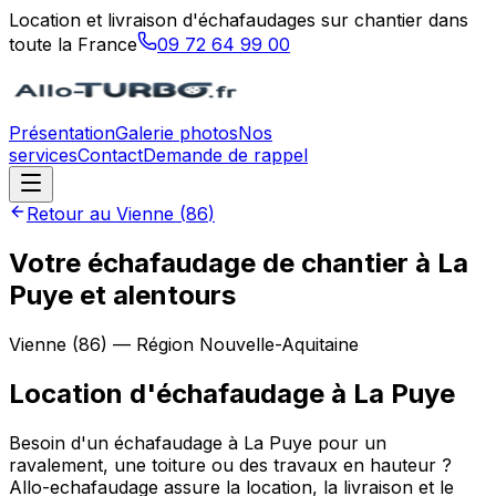
Location et livraison d'échafaudages sur chantier dans
toute la France
09 72 64 99 00
Présentation
Galerie photos
Nos
services
Contact
Demande de rappel
Retour au
Vienne
(
86
)
Votre échafaudage de chantier à La
Puye et alentours
Vienne
(
86
) — Région
Nouvelle-Aquitaine
Location d'échafaudage
à
La Puye
Besoin d'un échafaudage à La Puye pour un
ravalement, une toiture ou des travaux en hauteur ?
Allo-echafaudage assure la location, la livraison et le