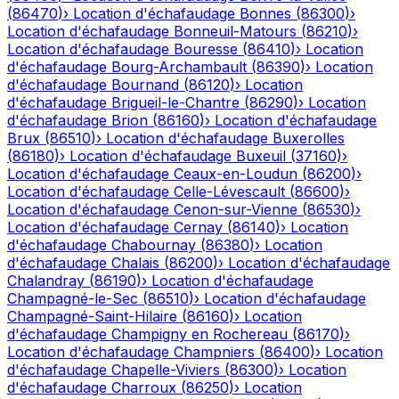
(
86470
)
›
Location d'échafaudage
Bonnes
(
86300
)
›
Location d'échafaudage
Bonneuil-Matours
(
86210
)
›
Location d'échafaudage
Bouresse
(
86410
)
›
Location
d'échafaudage
Bourg-Archambault
(
86390
)
›
Location
d'échafaudage
Bournand
(
86120
)
›
Location
d'échafaudage
Brigueil-le-Chantre
(
86290
)
›
Location
d'échafaudage
Brion
(
86160
)
›
Location d'échafaudage
Brux
(
86510
)
›
Location d'échafaudage
Buxerolles
(
86180
)
›
Location d'échafaudage
Buxeuil
(
37160
)
›
Location d'échafaudage
Ceaux-en-Loudun
(
86200
)
›
Location d'échafaudage
Celle-Lévescault
(
86600
)
›
Location d'échafaudage
Cenon-sur-Vienne
(
86530
)
›
Location d'échafaudage
Cernay
(
86140
)
›
Location
d'échafaudage
Chabournay
(
86380
)
›
Location
d'échafaudage
Chalais
(
86200
)
›
Location d'échafaudage
Chalandray
(
86190
)
›
Location d'échafaudage
Champagné-le-Sec
(
86510
)
›
Location d'échafaudage
Champagné-Saint-Hilaire
(
86160
)
›
Location
d'échafaudage
Champigny en Rochereau
(
86170
)
›
Location d'échafaudage
Champniers
(
86400
)
›
Location
d'échafaudage
Chapelle-Viviers
(
86300
)
›
Location
d'échafaudage
Charroux
(
86250
)
›
Location