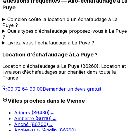
Questions fréquentes —
Allo-echafaudage
à
La
Puye
Combien coûte la location d'un échafaudage à La
Puye ?
Quels types d'échafaudage proposez-vous à La Puye
?
Livrez-vous l'échafaudage à La Puye ?
Location d'échafaudage
à
La Puye
?
Location d'échafaudage
à
La Puye
(
86260
).
Location et
livraison d'échafaudages sur chantier dans toute la
France
09 72 64 99 00
Demander un devis gratuit
Villes proches dans le
Vienne
Adriers
(
86430
)
→
Amberre
(
86110
)
→
Anché
(
86700
)
→
Angles-sur-l'Anglin
(
86260
)
→