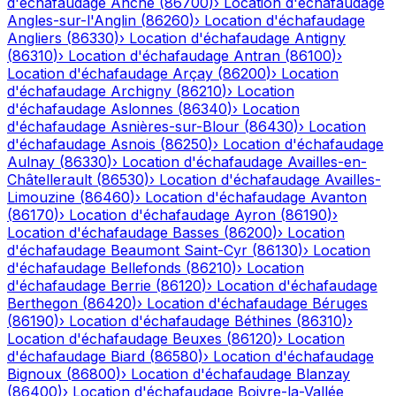
d'échafaudage
Anché
(
86700
)
›
Location d'échafaudage
Angles-sur-l'Anglin
(
86260
)
›
Location d'échafaudage
Angliers
(
86330
)
›
Location d'échafaudage
Antigny
(
86310
)
›
Location d'échafaudage
Antran
(
86100
)
›
Location d'échafaudage
Arçay
(
86200
)
›
Location
d'échafaudage
Archigny
(
86210
)
›
Location
d'échafaudage
Aslonnes
(
86340
)
›
Location
d'échafaudage
Asnières-sur-Blour
(
86430
)
›
Location
d'échafaudage
Asnois
(
86250
)
›
Location d'échafaudage
Aulnay
(
86330
)
›
Location d'échafaudage
Availles-en-
Châtellerault
(
86530
)
›
Location d'échafaudage
Availles-
Limouzine
(
86460
)
›
Location d'échafaudage
Avanton
(
86170
)
›
Location d'échafaudage
Ayron
(
86190
)
›
Location d'échafaudage
Basses
(
86200
)
›
Location
d'échafaudage
Beaumont Saint-Cyr
(
86130
)
›
Location
d'échafaudage
Bellefonds
(
86210
)
›
Location
d'échafaudage
Berrie
(
86120
)
›
Location d'échafaudage
Berthegon
(
86420
)
›
Location d'échafaudage
Béruges
(
86190
)
›
Location d'échafaudage
Béthines
(
86310
)
›
Location d'échafaudage
Beuxes
(
86120
)
›
Location
d'échafaudage
Biard
(
86580
)
›
Location d'échafaudage
Bignoux
(
86800
)
›
Location d'échafaudage
Blanzay
(
86400
)
›
Location d'échafaudage
Boivre-la-Vallée