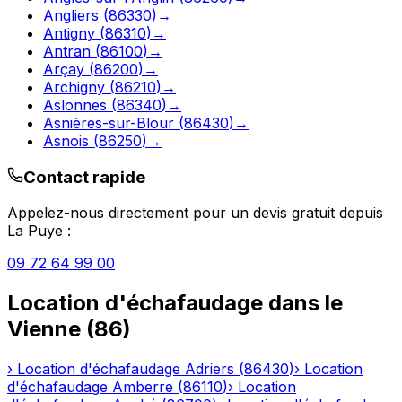
Angliers
(
86330
)
→
Antigny
(
86310
)
→
Antran
(
86100
)
→
Arçay
(
86200
)
→
Archigny
(
86210
)
→
Aslonnes
(
86340
)
→
Asnières-sur-Blour
(
86430
)
→
Asnois
(
86250
)
→
Contact rapide
Appelez-nous directement pour un devis gratuit depuis
La Puye
:
09 72 64 99 00
Location d'échafaudage
dans le
Vienne
(
86
)
›
Location d'échafaudage
Adriers
(
86430
)
›
Location
d'échafaudage
Amberre
(
86110
)
›
Location