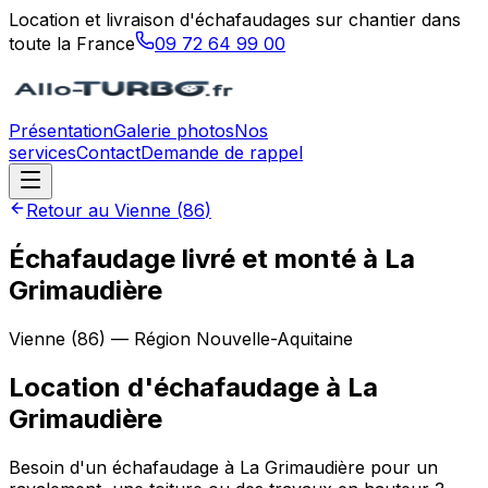
Location et livraison d'échafaudages sur chantier dans
toute la France
09 72 64 99 00
Présentation
Galerie photos
Nos
services
Contact
Demande de rappel
Retour au
Vienne
(
86
)
Échafaudage livré et monté à La
Grimaudière
Vienne
(
86
) — Région
Nouvelle-Aquitaine
Location d'échafaudage
à
La
Grimaudière
Besoin d'un échafaudage à La Grimaudière pour un