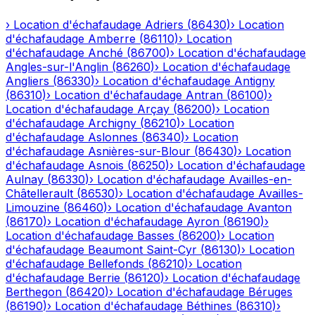
›
Location d'échafaudage
Adriers
(
86430
)
›
Location
d'échafaudage
Amberre
(
86110
)
›
Location
d'échafaudage
Anché
(
86700
)
›
Location d'échafaudage
Angles-sur-l'Anglin
(
86260
)
›
Location d'échafaudage
Angliers
(
86330
)
›
Location d'échafaudage
Antigny
(
86310
)
›
Location d'échafaudage
Antran
(
86100
)
›
Location d'échafaudage
Arçay
(
86200
)
›
Location
d'échafaudage
Archigny
(
86210
)
›
Location
d'échafaudage
Aslonnes
(
86340
)
›
Location
d'échafaudage
Asnières-sur-Blour
(
86430
)
›
Location
d'échafaudage
Asnois
(
86250
)
›
Location d'échafaudage
Aulnay
(
86330
)
›
Location d'échafaudage
Availles-en-
Châtellerault
(
86530
)
›
Location d'échafaudage
Availles-
Limouzine
(
86460
)
›
Location d'échafaudage
Avanton
(
86170
)
›
Location d'échafaudage
Ayron
(
86190
)
›
Location d'échafaudage
Basses
(
86200
)
›
Location
d'échafaudage
Beaumont Saint-Cyr
(
86130
)
›
Location
d'échafaudage
Bellefonds
(
86210
)
›
Location
d'échafaudage
Berrie
(
86120
)
›
Location d'échafaudage
Berthegon
(
86420
)
›
Location d'échafaudage
Béruges
(
86190
)
›
Location d'échafaudage
Béthines
(
86310
)
›