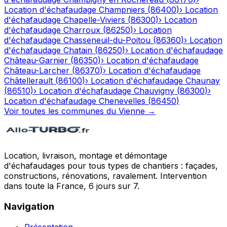
Location d'échafaudage
Champniers
(
86400
)
›
Location
d'échafaudage
Chapelle-Viviers
(
86300
)
›
Location
d'échafaudage
Charroux
(
86250
)
›
Location
d'échafaudage
Chasseneuil-du-Poitou
(
86360
)
›
Location
d'échafaudage
Chatain
(
86250
)
›
Location d'échafaudage
Château-Garnier
(
86350
)
›
Location d'échafaudage
Château-Larcher
(
86370
)
›
Location d'échafaudage
Châtellerault
(
86100
)
›
Location d'échafaudage
Chaunay
(
86510
)
›
Location d'échafaudage
Chauvigny
(
86300
)
›
Location d'échafaudage
Chenevelles
(
86450
)
Voir toutes les communes du
Vienne
→
Location, livraison, montage et démontage
d'échafaudages pour tous types de chantiers : façades,
constructions, rénovations, ravalement. Intervention
dans toute la France, 6 jours sur 7.
Navigation
Présentation