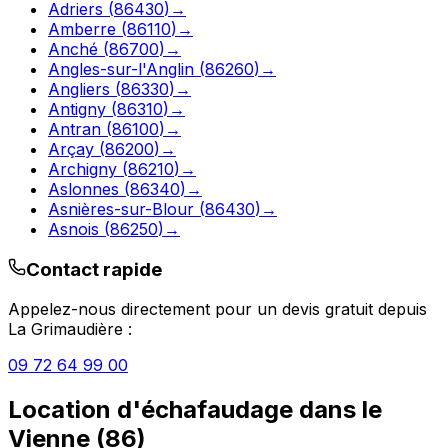
Adriers
(
86430
)
→
Amberre
(
86110
)
→
Anché
(
86700
)
→
Angles-sur-l'Anglin
(
86260
)
→
Angliers
(
86330
)
→
Antigny
(
86310
)
→
Antran
(
86100
)
→
Arçay
(
86200
)
→
Archigny
(
86210
)
→
Aslonnes
(
86340
)
→
Asnières-sur-Blour
(
86430
)
→
Asnois
(
86250
)
→
Contact rapide
Appelez-nous directement pour un devis gratuit depuis
La Grimaudière
:
09 72 64 99 00
Location d'échafaudage
dans le
Vienne
(
86
)