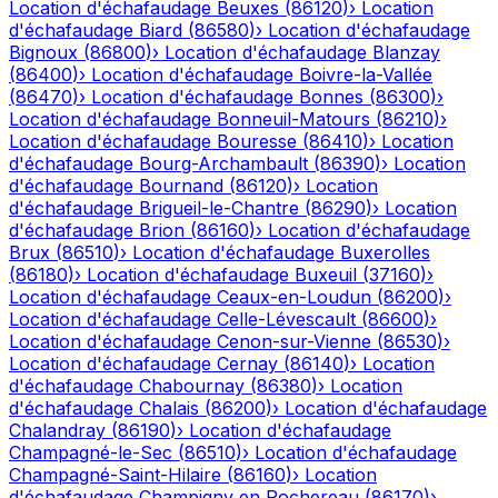
Location d'échafaudage
Beuxes
(
86120
)
›
Location
d'échafaudage
Biard
(
86580
)
›
Location d'échafaudage
Bignoux
(
86800
)
›
Location d'échafaudage
Blanzay
(
86400
)
›
Location d'échafaudage
Boivre-la-Vallée
(
86470
)
›
Location d'échafaudage
Bonnes
(
86300
)
›
Location d'échafaudage
Bonneuil-Matours
(
86210
)
›
Location d'échafaudage
Bouresse
(
86410
)
›
Location
d'échafaudage
Bourg-Archambault
(
86390
)
›
Location
d'échafaudage
Bournand
(
86120
)
›
Location
d'échafaudage
Brigueil-le-Chantre
(
86290
)
›
Location
d'échafaudage
Brion
(
86160
)
›
Location d'échafaudage
Brux
(
86510
)
›
Location d'échafaudage
Buxerolles
(
86180
)
›
Location d'échafaudage
Buxeuil
(
37160
)
›
Location d'échafaudage
Ceaux-en-Loudun
(
86200
)
›
Location d'échafaudage
Celle-Lévescault
(
86600
)
›
Location d'échafaudage
Cenon-sur-Vienne
(
86530
)
›
Location d'échafaudage
Cernay
(
86140
)
›
Location
d'échafaudage
Chabournay
(
86380
)
›
Location
d'échafaudage
Chalais
(
86200
)
›
Location d'échafaudage
Chalandray
(
86190
)
›
Location d'échafaudage
Champagné-le-Sec
(
86510
)
›
Location d'échafaudage
Champagné-Saint-Hilaire
(
86160
)
›
Location
d'échafaudage
Champigny en Rochereau
(
86170
)
›