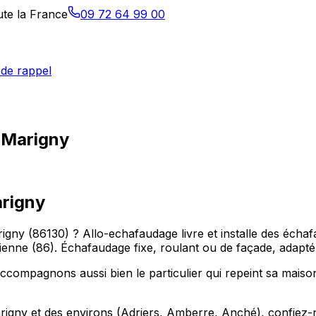
ute la France
09 72 64 99 00
de rappel
-Marigny
rigny
ny (86130) ? Allo-echafaudage livre et installe des échaf
nne (86). Échafaudage fixe, roulant ou de façade, adapté 
ompagnons aussi bien le particulier qui repeint sa maison
gny et des environs (Adriers, Amberre, Anché), confiez-nou