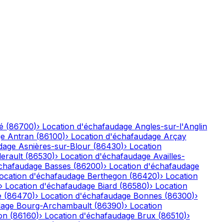
é
(
86700
)
›
Location d'échafaudage
Angles-sur-l'Anglin
ge
Antran
(
86100
)
›
Location d'échafaudage
Arçay
dage
Asnières-sur-Blour
(
86430
)
›
Location
lerault
(
86530
)
›
Location d'échafaudage
Availles-
échafaudage
Basses
(
86200
)
›
Location d'échafaudage
ocation d'échafaudage
Berthegon
(
86420
)
›
Location
›
Location d'échafaudage
Biard
(
86580
)
›
Location
e
(
86470
)
›
Location d'échafaudage
Bonnes
(
86300
)
›
dage
Bourg-Archambault
(
86390
)
›
Location
on
(
86160
)
›
Location d'échafaudage
Brux
(
86510
)
›