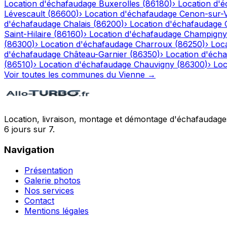
Location d'échafaudage
Buxerolles
(
86180
)
›
Location d'
Lévescault
(
86600
)
›
Location d'échafaudage
Cenon-sur-
d'échafaudage
Chalais
(
86200
)
›
Location d'échafaudage
Saint-Hilaire
(
86160
)
›
Location d'échafaudage
Champigny
(
86300
)
›
Location d'échafaudage
Charroux
(
86250
)
›
Loc
d'échafaudage
Château-Garnier
(
86350
)
›
Location d'éch
(
86510
)
›
Location d'échafaudage
Chauvigny
(
86300
)
›
Loc
Voir toutes les communes du
Vienne
→
Location, livraison, montage et démontage d'échafaudages
6 jours sur 7.
Navigation
Présentation
Galerie photos
Nos services
Contact
Mentions légales