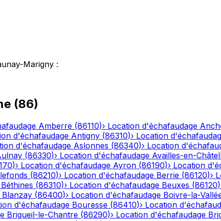
aunay-Marigny
:
ne
(
86
)
hafaudage
Amberre
(
86110
)
›
Location d'échafaudage
Anch
ion d'échafaudage
Antigny
(
86310
)
›
Location d'échafauda
tion d'échafaudage
Aslonnes
(
86340
)
›
Location d'échafau
ulnay
(
86330
)
›
Location d'échafaudage
Availles-en-Châtel
170
)
›
Location d'échafaudage
Ayron
(
86190
)
›
Location d'
lefonds
(
86210
)
›
Location d'échafaudage
Berrie
(
86120
)
›
L
Béthines
(
86310
)
›
Location d'échafaudage
Beuxes
(
86120
)
Blanzay
(
86400
)
›
Location d'échafaudage
Boivre-la-Vallé
tion d'échafaudage
Bouresse
(
86410
)
›
Location d'échafau
ge
Brigueil-le-Chantre
(
86290
)
›
Location d'échafaudage
Bri