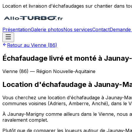
Location et livraison d'échafaudages sur chantier dans to
Présentation
Galerie photos
Nos services
Contact
Demande 
Retour au
Vienne
(
86
)
Échafaudage livré et monté à Jaunay
Vienne
(
86
) — Région
Nouvelle-Aquitaine
Location d'échafaudage
à
Jaunay-Ma
Vous cherchez une location d'échafaudage à Jaunay-Marig
communes voisines (Adriers, Amberre, Anché), dans le Vie
À Jaunay-Marigny comme ailleurs dans le Vienne, nous acc
ravalement complet.
Plutôt que de comparer les loueurs autour de Jaunay-Mari