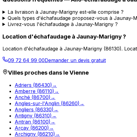
La livraison à Jaunay-Marigny est-elle comprise ?
Quels types d'échafaudage proposez-vous à Jaunay-M
Livrez-vous l'échafaudage à Jaunay-Marigny ?
Location d'échafaudage
à
Jaunay-Marigny
?
Location d'échafaudage
à
Jaunay-Marigny
(
86130
).
Locat
09 72 64 99 00
Demander un devis gratuit
Villes proches dans le
Vienne
Adriers
(
86430
)
→
Amberre
(
86110
)
→
Anché
(
86700
)
→
Angles-sur-l'Anglin
(
86260
)
→
Angliers
(
86330
)
→
Antigny
(
86310
)
→
Antran
(
86100
)
→
Arçay
(
86200
)
→
Archigny
(
86210
)
→