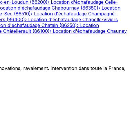
x-en-Loudun
(
86200
)
›
Location d'échafaudage
Celle-
ocation d'échafaudage
Chabournay
(
86380
)
›
Location
e-Sec
(
86510
)
›
Location d'échafaudage
Champagné-
rs
(
86400
)
›
Location d'échafaudage
Chapelle-Viviers
ion d'échafaudage
Chatain
(
86250
)
›
Location
e
Châtellerault
(
86100
)
›
Location d'échafaudage
Chaunay
novations, ravalement. Intervention dans toute la France,