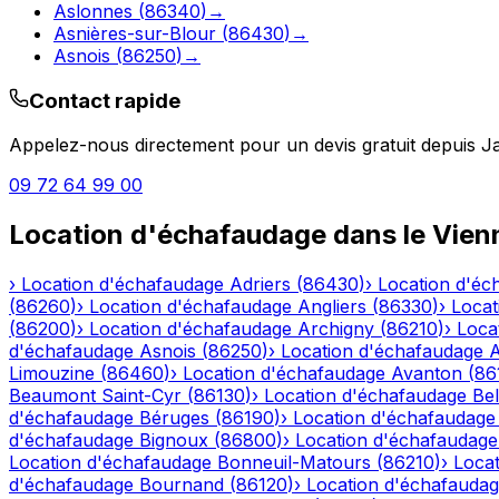
Aslonnes
(
86340
)
→
Asnières-sur-Blour
(
86430
)
→
Asnois
(
86250
)
→
Contact rapide
Appelez-nous directement pour un devis gratuit depuis
J
09 72 64 99 00
Location d'échafaudage
dans le
Vien
›
Location d'échafaudage
Adriers
(
86430
)
›
Location d'éc
(
86260
)
›
Location d'échafaudage
Angliers
(
86330
)
›
Locat
(
86200
)
›
Location d'échafaudage
Archigny
(
86210
)
›
Loca
d'échafaudage
Asnois
(
86250
)
›
Location d'échafaudage
A
Limouzine
(
86460
)
›
Location d'échafaudage
Avanton
(
86
Beaumont Saint-Cyr
(
86130
)
›
Location d'échafaudage
Bel
d'échafaudage
Béruges
(
86190
)
›
Location d'échafaudage
d'échafaudage
Bignoux
(
86800
)
›
Location d'échafaudage
Location d'échafaudage
Bonneuil-Matours
(
86210
)
›
Loca
d'échafaudage
Bournand
(
86120
)
›
Location d'échafauda