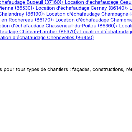
échafaudage
Buxeuil
(
37160
)
›
Location d'échafaudage
Ceau
Vienne
(
86530
)
›
Location d'échafaudage
Cernay
(
86140
)
›
L
Chalandray
(
86190
)
›
Location d'échafaudage
Champagné-l
 en Rochereau
(
86170
)
›
Location d'échafaudage
Champnie
ation d'échafaudage
Chasseneuil-du-Poitou
(
86360
)
›
Locat
afaudage
Château-Larcher
(
86370
)
›
Location d'échafaudag
ation d'échafaudage
Chenevelles
(
86450
)
 pour tous types de chantiers : façades, constructions, ré