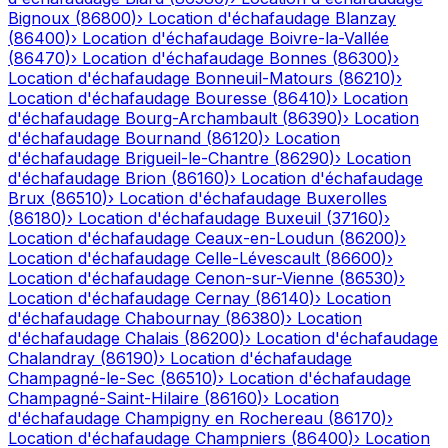
Bignoux
(
86800
)
›
Location d'échafaudage
Blanzay
(
86400
)
›
Location d'échafaudage
Boivre-la-Vallée
(
86470
)
›
Location d'échafaudage
Bonnes
(
86300
)
›
Location d'échafaudage
Bonneuil-Matours
(
86210
)
›
Location d'échafaudage
Bouresse
(
86410
)
›
Location
d'échafaudage
Bourg-Archambault
(
86390
)
›
Location
d'échafaudage
Bournand
(
86120
)
›
Location
d'échafaudage
Brigueil-le-Chantre
(
86290
)
›
Location
d'échafaudage
Brion
(
86160
)
›
Location d'échafaudage
Brux
(
86510
)
›
Location d'échafaudage
Buxerolles
(
86180
)
›
Location d'échafaudage
Buxeuil
(
37160
)
›
Location d'échafaudage
Ceaux-en-Loudun
(
86200
)
›
Location d'échafaudage
Celle-Lévescault
(
86600
)
›
Location d'échafaudage
Cenon-sur-Vienne
(
86530
)
›
Location d'échafaudage
Cernay
(
86140
)
›
Location
d'échafaudage
Chabournay
(
86380
)
›
Location
d'échafaudage
Chalais
(
86200
)
›
Location d'échafaudage
Chalandray
(
86190
)
›
Location d'échafaudage
Champagné-le-Sec
(
86510
)
›
Location d'échafaudage
Champagné-Saint-Hilaire
(
86160
)
›
Location
d'échafaudage
Champigny en Rochereau
(
86170
)
›
Location d'échafaudage
Champniers
(
86400
)
›
Location