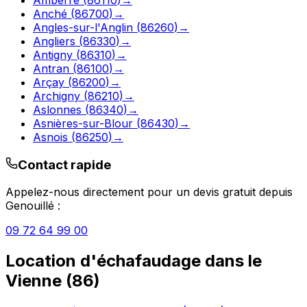
Anché
(
86700
)
→
Angles-sur-l'Anglin
(
86260
)
→
Angliers
(
86330
)
→
Antigny
(
86310
)
→
Antran
(
86100
)
→
Arçay
(
86200
)
→
Archigny
(
86210
)
→
Aslonnes
(
86340
)
→
Asnières-sur-Blour
(
86430
)
→
Asnois
(
86250
)
→
Contact rapide
Appelez-nous directement pour un devis gratuit depuis
Genouillé
:
09 72 64 99 00
Location d'échafaudage
dans le
Vienne
(
86
)