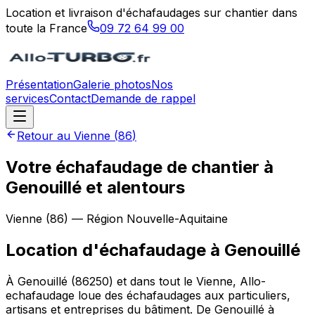
Location et livraison d'échafaudages sur chantier dans
toute la France
09 72 64 99 00
Présentation
Galerie photos
Nos
services
Contact
Demande de rappel
Retour au
Vienne
(
86
)
Votre échafaudage de chantier à
Genouillé et alentours
Vienne
(
86
) — Région
Nouvelle-Aquitaine
Location d'échafaudage
à
Genouillé
À Genouillé (86250) et dans tout le Vienne, Allo-
echafaudage loue des échafaudages aux particuliers,
artisans et entreprises du bâtiment. De Genouillé à