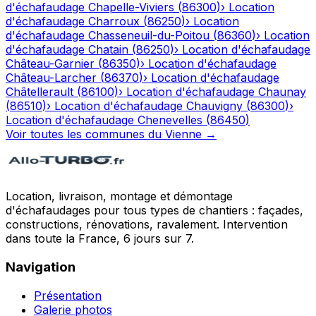
d'échafaudage
Chapelle-Viviers
(
86300
)
›
Location
d'échafaudage
Charroux
(
86250
)
›
Location
d'échafaudage
Chasseneuil-du-Poitou
(
86360
)
›
Location
d'échafaudage
Chatain
(
86250
)
›
Location d'échafaudage
Château-Garnier
(
86350
)
›
Location d'échafaudage
Château-Larcher
(
86370
)
›
Location d'échafaudage
Châtellerault
(
86100
)
›
Location d'échafaudage
Chaunay
(
86510
)
›
Location d'échafaudage
Chauvigny
(
86300
)
›
Location d'échafaudage
Chenevelles
(
86450
)
Voir toutes les communes du
Vienne
→
Location, livraison, montage et démontage
d'échafaudages pour tous types de chantiers : façades,
constructions, rénovations, ravalement. Intervention
dans toute la France, 6 jours sur 7.
Navigation
Présentation
Galerie photos