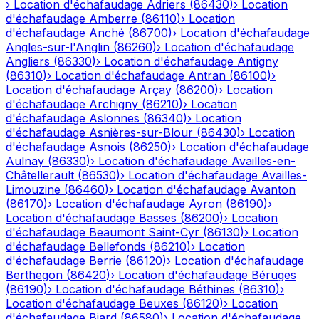
›
Location d'échafaudage
Adriers
(
86430
)
›
Location
d'échafaudage
Amberre
(
86110
)
›
Location
d'échafaudage
Anché
(
86700
)
›
Location d'échafaudage
Angles-sur-l'Anglin
(
86260
)
›
Location d'échafaudage
Angliers
(
86330
)
›
Location d'échafaudage
Antigny
(
86310
)
›
Location d'échafaudage
Antran
(
86100
)
›
Location d'échafaudage
Arçay
(
86200
)
›
Location
d'échafaudage
Archigny
(
86210
)
›
Location
d'échafaudage
Aslonnes
(
86340
)
›
Location
d'échafaudage
Asnières-sur-Blour
(
86430
)
›
Location
d'échafaudage
Asnois
(
86250
)
›
Location d'échafaudage
Aulnay
(
86330
)
›
Location d'échafaudage
Availles-en-
Châtellerault
(
86530
)
›
Location d'échafaudage
Availles-
Limouzine
(
86460
)
›
Location d'échafaudage
Avanton
(
86170
)
›
Location d'échafaudage
Ayron
(
86190
)
›
Location d'échafaudage
Basses
(
86200
)
›
Location
d'échafaudage
Beaumont Saint-Cyr
(
86130
)
›
Location
d'échafaudage
Bellefonds
(
86210
)
›
Location
d'échafaudage
Berrie
(
86120
)
›
Location d'échafaudage
Berthegon
(
86420
)
›
Location d'échafaudage
Béruges
(
86190
)
›
Location d'échafaudage
Béthines
(
86310
)
›
Location d'échafaudage
Beuxes
(
86120
)
›
Location
d'échafaudage
Biard
(
86580
)
›
Location d'échafaudage