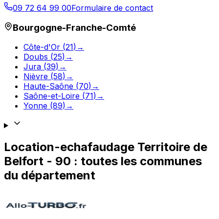
09 72 64 99 00
Formulaire de contact
Bourgogne-Franche-Comté
Côte-d'Or
(
21
)
→
Doubs
(
25
)
→
Jura
(
39
)
→
Nièvre
(
58
)
→
Haute-Saône
(
70
)
→
Saône-et-Loire
(
71
)
→
Yonne
(
89
)
→
Location-echafaudage
Territoire de
Belfort
-
90
: toutes les communes
du département