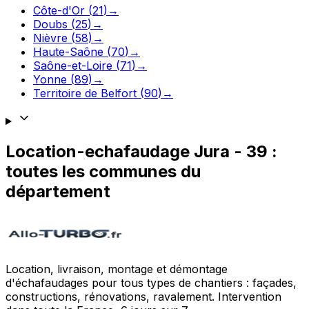
Côte-d'Or
(
21
)
→
Doubs
(
25
)
→
Nièvre
(
58
)
→
Haute-Saône
(
70
)
→
Saône-et-Loire
(
71
)
→
Yonne
(
89
)
→
Territoire de Belfort
(
90
)
→
Location-echafaudage
Jura
-
39
:
toutes les communes du
département
Location, livraison, montage et démontage
d'échafaudages pour tous types de chantiers : façades,
constructions, rénovations, ravalement. Intervention