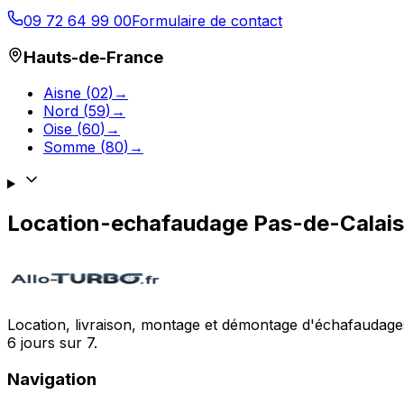
09 72 64 99 00
Formulaire de contact
Hauts-de-France
Aisne
(
02
)
→
Nord
(
59
)
→
Oise
(
60
)
→
Somme
(
80
)
→
Location-echafaudage
Pas-de-Calais
Location, livraison, montage et démontage d'échafaudages
6 jours sur 7.
Navigation