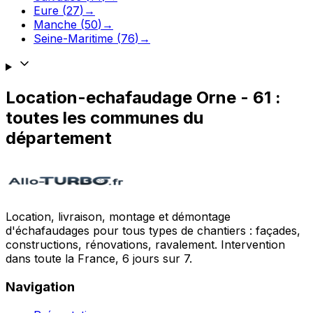
Eure
(
27
)
→
Manche
(
50
)
→
Seine-Maritime
(
76
)
→
Location-echafaudage
Orne
-
61
:
toutes les communes du
département
Location, livraison, montage et démontage
d'échafaudages pour tous types de chantiers : façades,
constructions, rénovations, ravalement. Intervention
dans toute la France, 6 jours sur 7.
Navigation