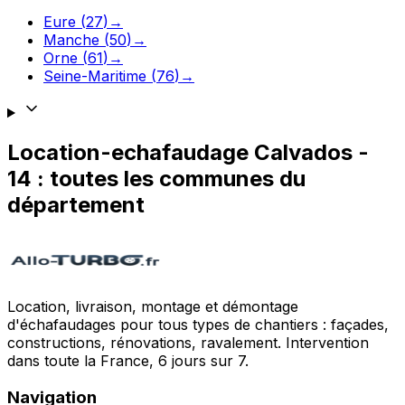
Eure
(
27
)
→
Manche
(
50
)
→
Orne
(
61
)
→
Seine-Maritime
(
76
)
→
Location-echafaudage
Calvados
-
14
: toutes les communes du
département
Location, livraison, montage et démontage
d'échafaudages pour tous types de chantiers : façades,
constructions, rénovations, ravalement. Intervention
dans toute la France, 6 jours sur 7.
Navigation