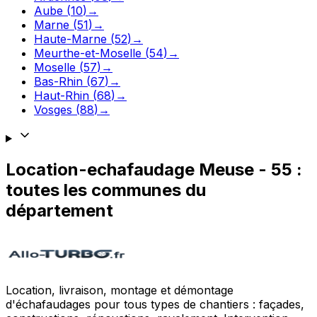
Aube
(
10
)
→
Marne
(
51
)
→
Haute-Marne
(
52
)
→
Meurthe-et-Moselle
(
54
)
→
Moselle
(
57
)
→
Bas-Rhin
(
67
)
→
Haut-Rhin
(
68
)
→
Vosges
(
88
)
→
Location-echafaudage
Meuse
-
55
:
toutes les communes du
département
Location, livraison, montage et démontage
d'échafaudages pour tous types de chantiers : façades,