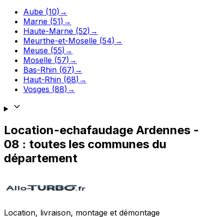
Aube
(
10
)
→
Marne
(
51
)
→
Haute-Marne
(
52
)
→
Meurthe-et-Moselle
(
54
)
→
Meuse
(
55
)
→
Moselle
(
57
)
→
Bas-Rhin
(
67
)
→
Haut-Rhin
(
68
)
→
Vosges
(
88
)
→
Location-echafaudage
Ardennes
-
08
: toutes les communes du
département
Location, livraison, montage et démontage