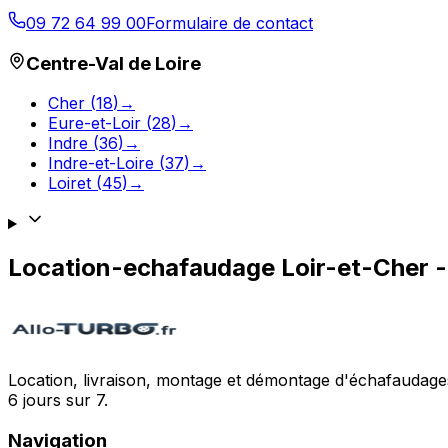
09 72 64 99 00
Formulaire de contact
Centre-Val de Loire
Cher
(
18
)
→
Eure-et-Loir
(
28
)
→
Indre
(
36
)
→
Indre-et-Loire
(
37
)
→
Loiret
(
45
)
→
Location-echafaudage
Loir-et-Cher
Location, livraison, montage et démontage d'échafaudages
6 jours sur 7.
Navigation